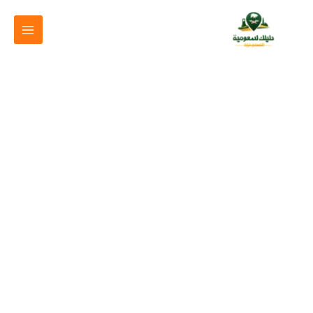
خطي
لى
لمحتوى