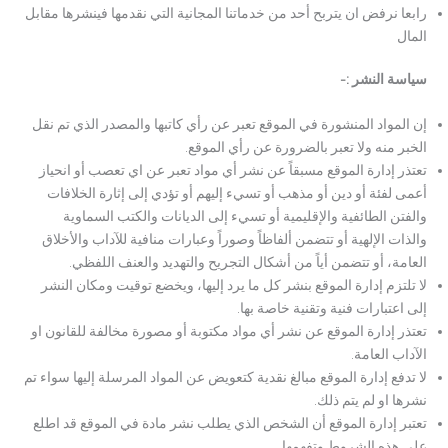
رابعا نرفض ان يتربح أحد من خدماتنا المجانية التي نقدمها فينشرها مقابل
المال
سياسة النشر :-
إن المواد المنشورة في الموقع تعبر عن رأي كاتبها والمصدر الذي تم نقل
الخبر منه ولا تعبر بالضرورة عن رأي الموقع.
تعتذر إدارة الموقع مسبقاً عن نشر أي مواد تعبر عن اي تعصب أو انحياز
أعمى لفئة أو دين أو مذهب أو تسيء إليهم أو تؤدي إلى إثارة الخلافات
والفتن الطائفية والإقليمية أو تسيء إلى الديانات والكتب السماوية
والذات الإلهية أو تتضمن ألفاظاً وصوراً وعبارات منافية للآداب والأخلاق
العامة، أو تتضمن أياً من أشكال التجريح والتهديد والعنف اللفظي.
لا تلتزم إدارة الموقع بنشر كل ما يرد إليها، ويخضع توقيت ومكان النشر
إلى اعتبارات فنية وتقنية خاصة بها.
تعتذر إدارة الموقع عن نشر أي مواد مكتوبة أو مصورة مخالفة للقانون او
الآداب العامة.
لا تدفع إدارة الموقع مبالغ نقدية كتعويض عن المواد المرسلة إليها سواء تم
نشرها او لم يتم ذلك.
تعتبر إدارة الموقع أن الشخص الذي يطلب نشر مادة في الموقع قد اطلع
على هذه الشروط وتفهمها.