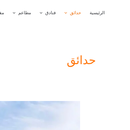
خطي
لى
الرئيسية
حدائق
فنادق
مطاعم
مق
لمحتوى
حدائق