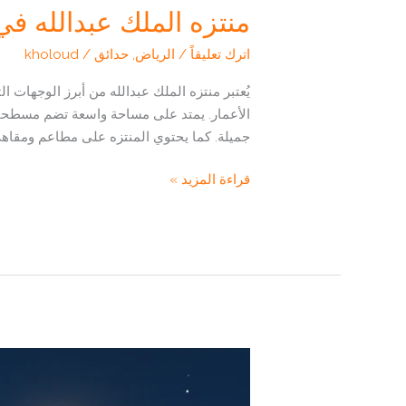
منتزه الملك عبدالله في
اترك تعليقاً
/
الرياض
,
حدائق
/
kholoud
يُعتبر منتزه الملك عبدالله من أبرز الوجهات 
الأعمار. يمتد على مساحة واسعة تضم مسطحات خ
جميلة. كما يحتوي المنتزه على مطاعم ومقاهي 
منتزه
قراءة المزيد »
الملك
عبدالله
في
قلب
الرياض
،اليك
كل
تفاصيل
المنتزه