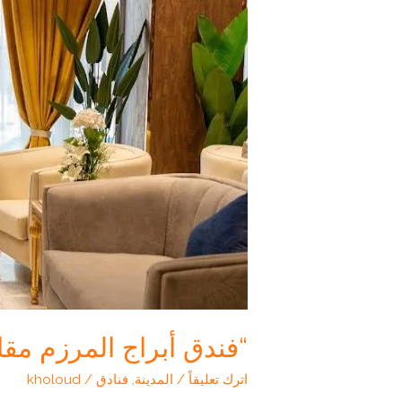
“فندق أبراج المرزم مقا
اترك تعليقاً
/
المدينة
,
فنادق
/
kholoud