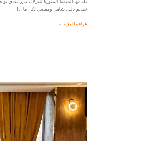
تقدمها المدينة المنورة للنزلاء، يبرز فندق نو
تقديم دليل شامل ومفصل لكل ما […]
فندق
قراءة المزيد »
نواة
المدينة:
بوابتك
إلى
الراحة
والاستجمام
في
المدينة
المنورة