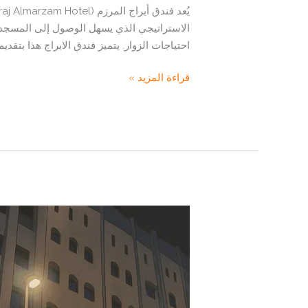
الاستراتيجي الذي يسهل الوصول إلى المسجد ا
احتياجات الزوار. يتميز فندق الابراج هذا بتقد
“فندق
قراءة المزيد »
أبراج
المرزم
مقابل
فنادق
المدينة:
المميزات،
العيوب،
وتجارب
حقيقية”