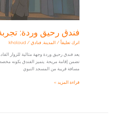
فندق رحيق وردة: تجربة 
اترك تعليقاً
/
المدينة
,
فنادق
/
kholoud
يعد فندق رحيق وردة وجهة مثالية للزوار القاد
تضمن إقامة مريحة. يتميز الفندق بكونه مخصصًا
مسافة قريبة من المسجد النبوي
فندق
قراءة المزيد »
رحيق
وردة:
تجربة
إقامة
مميزة
في