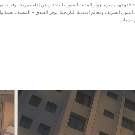
يُعد فندق أبراج المرزم (Abraj Almarzam Hotel) وجهة مميزة لزوار المدينة المنورة الباحثين عن إقامة
لنبوي الشريف ومعالم المدينة التاريخية. يوفر الفندق – المصنف نجمة و
يم خدمات