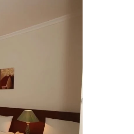
مميزة
في
قلب
مكة