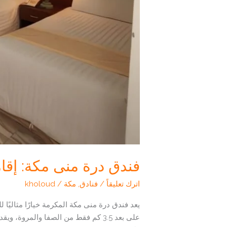
فندق درة منى مكة: إقا
اترك تعليقاً
/
فنادق
,
مكة
/
kholoud
يعد فندق درة منى مكة المكرمة خيارًا مثاليًا