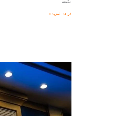
مكيفة
فندق
قراءة المزيد »
درة
منى
مكة:
إقامة
مريحة
بموقع
استراتيجي
قرب
الحرم