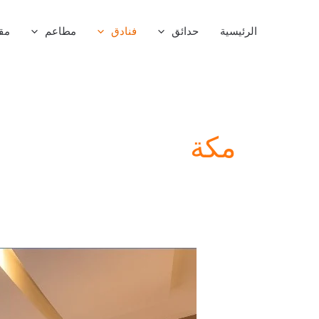
خطي
لى
الرئيسية
حدائق
فنادق
مطاعم
مق
لمحتوى
مكة