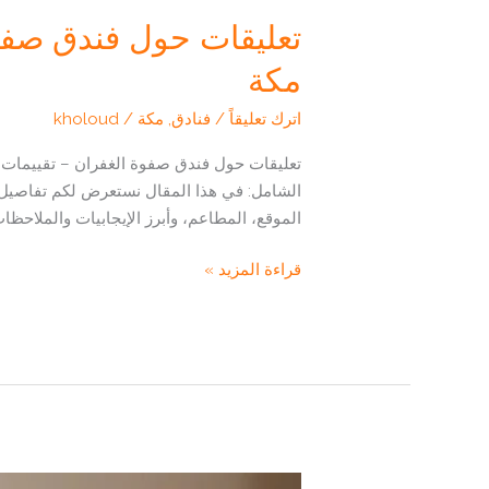
تعليقات حول فندق صفو
مكة
اترك تعليقاً
/
فنادق
,
مكة
/
kholoud
تعليقات حول فندق صفوة الغفران – تقييمات
الشامل: في هذا المقال نستعرض لكم تفاصيل 
الموقع، المطاعم، وأبرز الإيجابيات والملاحظات 
تعليقات
قراءة المزيد »
حول
فندق
صفوة
الغفران:
تقييمات
حقيقية
لتجربة
ضيوف