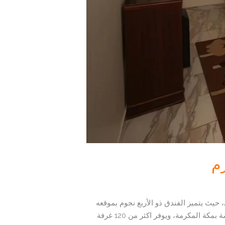
م
 حيث يتميز الفندق ذو الأربع نجوم بموقعه
على بعد 3.5 كم فقط من الصفا والمروة، ويقدم خدمات مميزة بأسعار تنافسية. يقع فندق درة منى الشهير في حي الروضة بمكة المكرمة، ويوفر اكثر من 120 غرفة