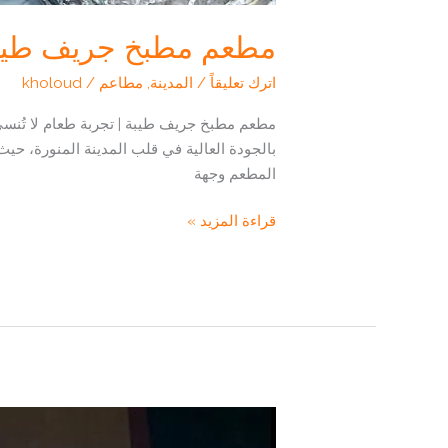
مطعم مطبخ جريف طيبة ك
اترك تعليقاً
/
المدينة
,
مطاعم
/
kholoud
مطعم مطبخ جريف طيبة | تجربة طعام لا تُنسى
بالجودة العالية في قلب المدينة المنورة، حيث
المطعم وجهة
مطعم
قراءة المزيد »
مطبخ
جريف
طيبة
كل
ما
تحتاج
معرفته
من
الموقع