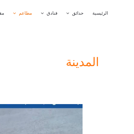
خطي
لى
الرئيسية
حدائق
فنادق
مطاعم
مق
لمحتوى
المدينة