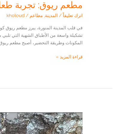
مطعم ريوق: تجربة طعام 
اترك تعليقاً
/
المدينة
,
مطاعم
/
kholoud
في قلب المدينة المنورة، يبرز مطعم ريوق كواح
تشكيلة واسعة من الأطباق الشهية التي تلبي مخ
المكونات وطريقة التحضير، أصبح مطعم ريوق 
مطعم
قراءة المزيد »
ريوق:
تجربة
طعام
استثنائية
في
المدينة
المنورة