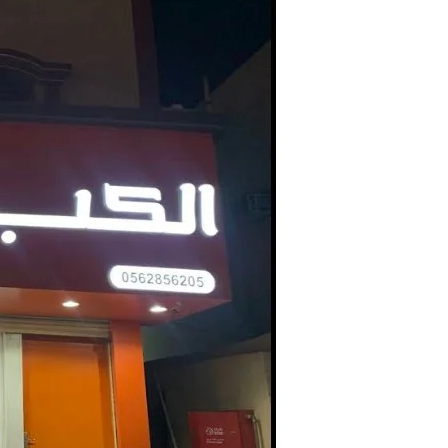
الى
اراء
الزبائن