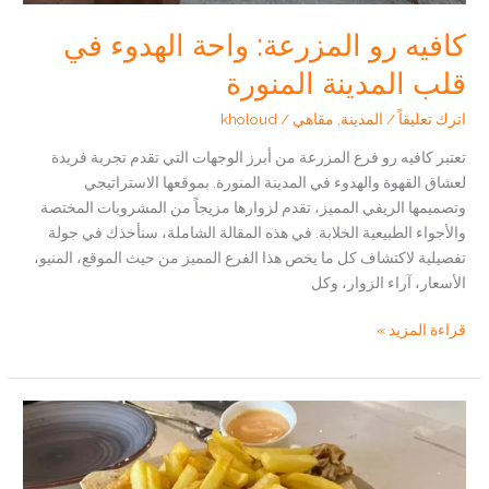
كافيه رو المزرعة: واحة الهدوء في
قلب المدينة المنورة
اترك تعليقاً
/
المدينة
,
مقاهي
/
kholoud
تعتبر كافيه رو فرع المزرعة من أبرز الوجهات التي تقدم تجربة فريدة
لعشاق القهوة والهدوء في المدينة المنورة. بموقعها الاستراتيجي
وتصميمها الريفي المميز، تقدم لزوارها مزيجاً من المشروبات المختصة
والأجواء الطبيعية الخلابة. في هذه المقالة الشاملة، سنأخذك في جولة
تفصيلية لاكتشاف كل ما يخص هذا الفرع المميز من حيث الموقع، المنيو،
الأسعار، آراء الزوار، وكل
كافيه
قراءة المزيد »
رو
المزرعة:
واحة
الهدوء
في
قلب