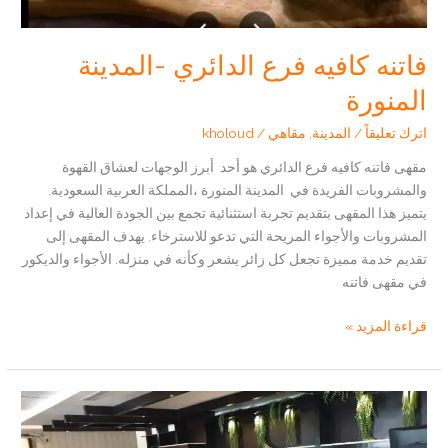
فاتنه كافيه فرع الدائري -المدينة
المنورة
اترك تعليقاً
/
المدينة
,
مقاهي
/
kholoud
مقهى فاتنه كافيه فرع الدائري هو أحد أبرز الوجهات لعشاق القهوة
والمشروبات الفريدة في المدينة المنورة ،المملكة العربية السعودية.
يتميز هذا المقهى بتقديم تجربة استثنائية تجمع بين الجودة العالية في إعداد
المشروبات والأجواء المريحة التي تدعو للاسترخاء. يهدف المقهى إلى
تقديم خدمة مميزة تجعل كل زائر يشعر وكأنه في منزله. الأجواء والديكور
في مقهى فاتنه
فاتنه
قراءة المزيد »
كافيه
فرع
الدائري
-المدينة
المنورة