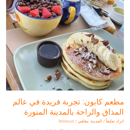
القهوة
المميزة
في
المدينة
المنورة
مطعم كابون: تجربة فريدة في عالم
المذاق والراحة بالمدينة المنورة
اترك تعليقاً
/
المدينة
,
مقاهي
/
kholoud