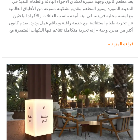
يعد مطعم كابون وجهة مميزة لعشاق الأجواء الهادئة والطعام اللذيذ في
المدينة المنورة. يتميز المطعم بتقديم تشكيلة متنوعة من الأطباق العالمية
مع لمسة محلية فريدة، في بيئة أنيقة تناسب العائلات والأفراد الباحثين
عن تجربة طعام استثنائية. مع خدمة راقية وطاقم عمل ودود، يقدم كابون
أكثر من مجرد وجبة – إنه تجربة متكاملة تتناغم فيها النكهات المتميزة مع
مطعم
قراءة المزيد »
كابون:
تجربة
فريدة
في
عالم
المذاق
والراحة
بالمدينة
المنورة