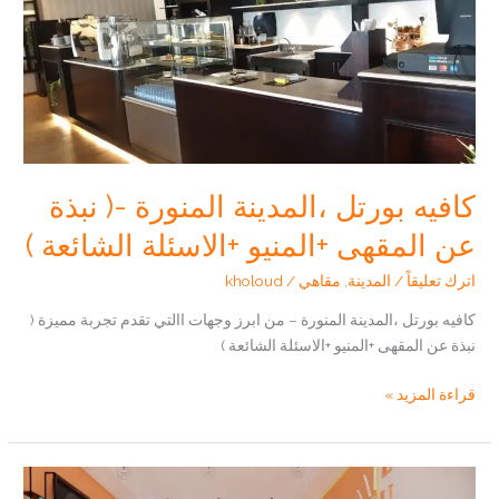
كافيه بورتل ،المدينة المنورة -( نبذة
عن المقهى +المنيو +الاسئلة الشائعة )
اترك تعليقاً
/
المدينة
,
مقاهي
/
kholoud
كافيه بورتل ،المدينة المنورة – من ابرز وجهات االتي تقدم تجربة مميزة (
نبذة عن المقهى +المنيو +الاسئلة الشائعة )
كافيه
قراءة المزيد »
بورتل
،المدينة
المنورة
-