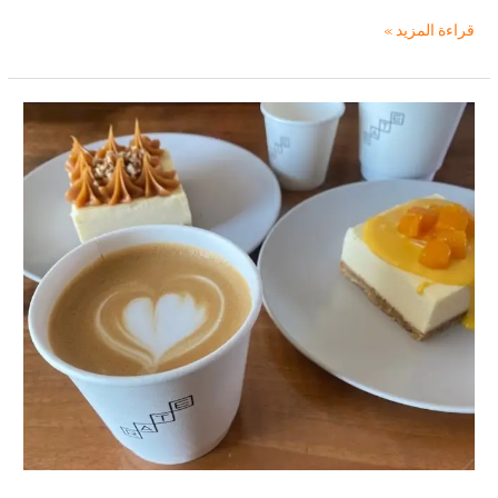
مطعم
قراءة المزيد »
وكافيه
تاون
بور
المدينة
_نظرة
عامة
حول
المطعم