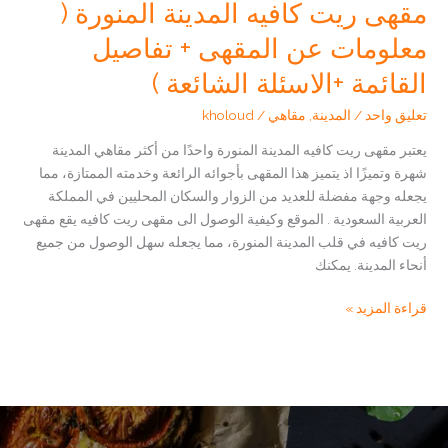
مقهى ريت كافيه المدينة المنورة (
معلومات عن المقهى + تفاصيل
القائمة +الاسئلة الشائعة )
تعليق واحد
/
المدينة
,
مقاهي
/
kholoud
يعتبر مقهى ريت كافيه المدينة المنورة واحدًا من أكثر مقاهي المدينة
شهرة وتميزًا اذ يتميز هذا المقهى بأجوائه الرائعة وخدمته الممتازة، مما
يجعله وجهة مفضلة للعديد من الزوار والسكان المحليين في المملكة
العربية السعودية . الموقع وكيفية الوصول الى مقهى ريت كافيه يقع مقهى
ريت كافيه في قلب المدينة المنورة، مما يجعله سهل الوصول من جميع
أنحاء المدينة. يمكنك
مقهى
قراءة المزيد »
ريت
كافيه
المدينة
المنورة
(
معلومات