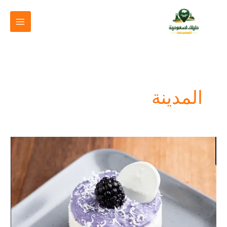
خطي
لى
لمحتوى
المدينة