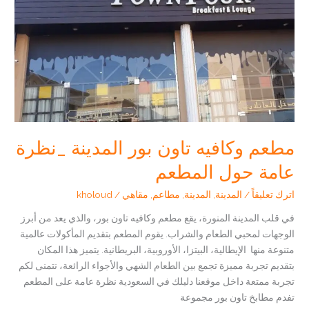
مطعم وكافيه تاون بور المدينة _نظرة
عامة حول المطعم
اترك تعليقاً
/
المدينة
,
المدينة
,
مطاعم
,
مقاهي
/
kholoud
في قلب المدينة المنورة، يقع مطعم وكافيه تاون بور، والذي يعد من أبرز
الوجهات لمحبي الطعام والشراب. يقوم المطعم بتقديم المأكولات عالمية
متنوعة منها الإيطالية، البيتزا، الأوروبية، البريطانية. يتميز هذا المكان
بتقديم تجربة مميزة تجمع بين الطعام الشهي والأجواء الرائعة، نتمنى لكم
تجربة ممتعة داخل موقعنا دليلك في السعودية نظرة عامة على المطعم
تفدم مطابخ تاون بور مجموعة