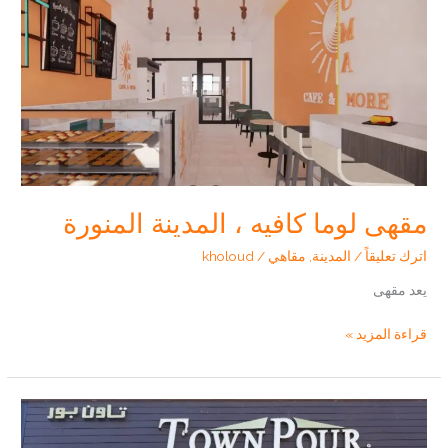
(
نبذة
عن
المقهى
+المنيو
+الاسئلة
الشائعة
)
مقهى لوما كافيه ، المدينة المنورة
اترك تعليقاً
/
المدينة
,
مقاهي
/
kholoud
يعد مقهى
مقهى
قراءة المزيد »
لوما
كافيه
،
المدينة
المنورة