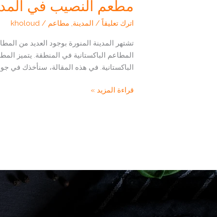
مطعم النصيب في المدينة
اترك تعليقاً
/
المدينة
,
مطاعم
/
kholoud
تشتهر المدينة المنورة بوجود العديد من المط
المطاعم الباكستانية في المنطقة. يتميز المطع
الباكستانية. في هذه المقالة، سنأخذك في جول
مطعم
قراءة المزيد »
النصيب
في
المدينة
المنورة(الموقع
،الخدمات
،
اراء
الزبائن
)