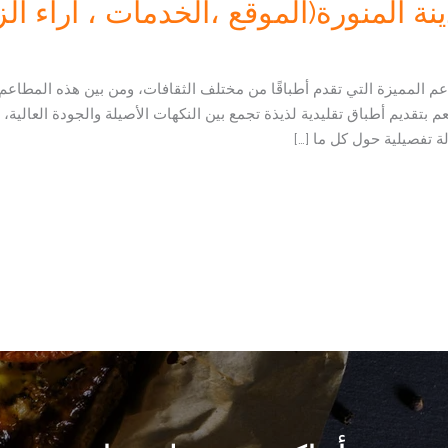
 المنورة(الموقع ،الخدمات ، اراء الزب
اعم المميزة التي تقدم أطباقًا من مختلف الثقافات، ومن بين هذه المطا
م بتقديم أطباق تقليدية لذيذة تجمع بين النكهات الأصيلة والجودة العالية
ة تفصيلية حول كل ما […]