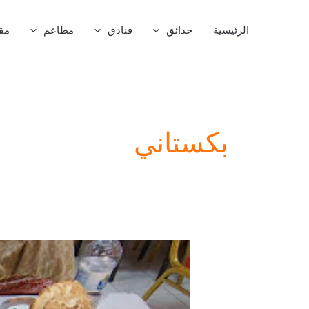
خطي
لى
الرئيسية
حدائق
فنادق
مطاعم
مق
لمحتوى
بكستاني