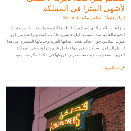
لأشهى البيتزا في المملكة
اترك تعليقاً
/
مطاعم
,
مكة
/
kholoud
بيتزا هت، الاسم الذي أصبح مرادفًا للبيتزا اللذيذة والوجبات السريعة ذات
الجودة العالية. منذ تأسيسها قبل خمسين عامًا، تمكنت بيتزا هت من غزو
قلوب الملايين حول العالم بفضل مذاقها الفريد وخدماتها المتميزة. في هذا
الدليل الشامل، سنأخذك في جولة داخل عالم بيتزا هت في المملكة
العربية السعودية، حيث سنستعرض فروعها في مكة المكرمة ، منيو
مطعم
قراءة المزيد »
بيتزا
هت:
تجربة
لا
تُنسى
لأشهى
البيتزا
في
المملكة