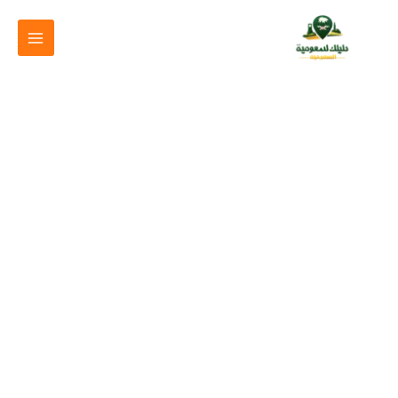
خطي
لى
لمحتوى