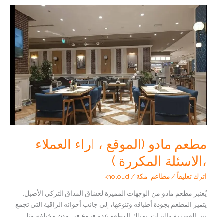
اكتشف
المطعم
من
الفروع
الى
الاسئلة
الشائعة
مطعم مادو (الموقع ، اراء العملاء
،الاسئلة المكررة )
اترك تعليقاً
/
مطاعم
,
مكة
/
kholoud
يُعتبر مطعم مادو من الوجهات المميزة لعشاق المذاق التركي الأصيل.
يتميز المطعم بجودة أطباقه وتنوعها، إلى جانب أجوائه الراقية التي تجمع
بين العصرية والتراث. يمتلك المطعم عدة فروع في مدن مختلفة مثل