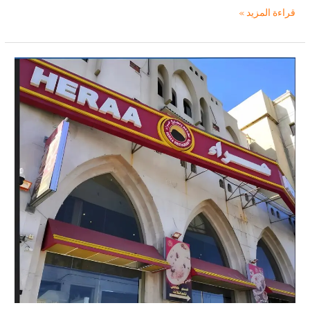
اقرب
قراءة المزيد »
وأفضل
5
مطاعم
قريبة
من
الحرم
المكي
2025