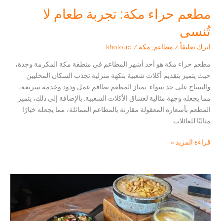
مطعم حراء مكة: تجربة طعام لا
تُنسى
اترك تعليقاً
/
مطاعم
,
مكة
/
kholoud
مطعم حراء مكة هو أحد أشهر المطاعم في منطقة مكة المكرمة وجدة،
حيث يتميز بتقديم أكلات شعبية بنكهة منزلية تجذب السكان المحليين
والسياح على حد سواء. يمتاز المطعم بطاقم عمل ودود وخدمة سريعة،
مما يجعله وجهة مثالية لعشاق الأكلات الشعبية. بالإضافة إلى ذلك، يتميز
المطعم بأسعاره المعقولة مقارنة بالمطاعم المماثلة، مما يجعله خيارًا
مثاليًا للعائلات
مطعم
قراءة المزيد »
حراء
مكة:
تجربة
طعام
لا
تُنسى