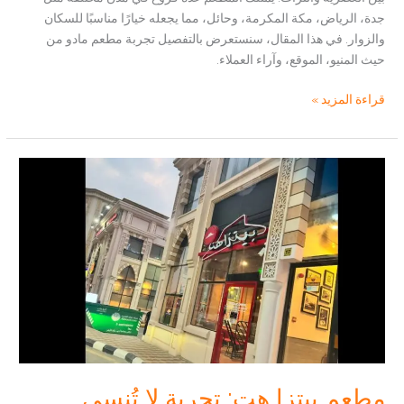
جدة، الرياض، مكة المكرمة، وحائل، مما يجعله خيارًا مناسبًا للسكان
والزوار. في هذا المقال، سنستعرض بالتفصيل تجربة مطعم مادو من
حيث المنيو، الموقع، وآراء العملاء.
مطعم
قراءة المزيد »
مادو
(الموقع
،
اراء
العملاء
،الاسئلة
المكررة
)
مطعم بيتزا هت: تجربة لا تُنسى