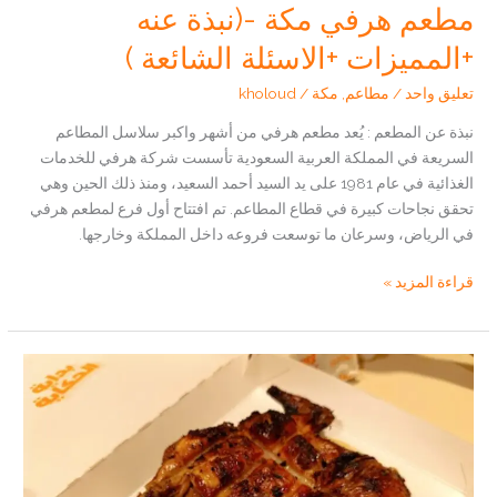
مطعم هرفي مكة -(نبذة عنه
+المميزات +الاسئلة الشائعة )
تعليق واحد
/
مطاعم
,
مكة
/
kholoud
نبذة عن المطعم : يُعد مطعم هرفي من أشهر واكبر سلاسل المطاعم
السريعة في المملكة العربية السعودية تأسست شركة هرفي للخدمات
الغذائية في عام 1981 على يد السيد أحمد السعيد، ومنذ ذلك الحين وهي
تحقق نجاحات كبيرة في قطاع المطاعم. تم افتتاح أول فرع لمطعم هرفي
في الرياض، وسرعان ما توسعت فروعه داخل المملكة وخارجها.
مطعم
قراءة المزيد »
هرفي
مكة
-
(نبذة
عنه
+المميزات
+الاسئلة
الشائعة