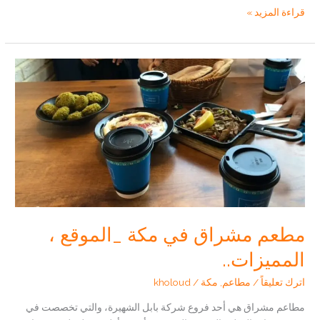
مطعم
قراءة المزيد »
أبو
أسيد
،
فروع
المدينة
المنورة
مطعم مشراق في مكة _الموقع ،
المميزات..
اترك تعليقاً
/
مطاعم
,
مكة
/
kholoud
مطاعم مشراق هي أحد فروع شركة بابل الشهيرة، والتي تخصصت في