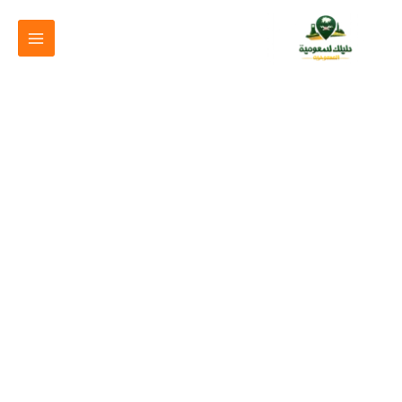
خطي
لى
لمحتوى