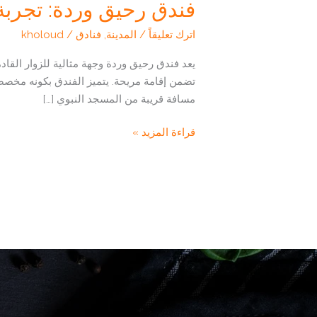
فندق رحيق وردة: تجربة 
اترك تعليقاً
/
المدينة
,
فنادق
/
kholoud
يعد فندق رحيق وردة وجهة مثالية للزوار القاد
تضمن إقامة مريحة. يتميز الفندق بكونه مخصصًا
مسافة قريبة من المسجد النبوي […]
فندق
قراءة المزيد »
رحيق
وردة:
تجربة
إقامة
مميزة
في
المدينة
المنورة