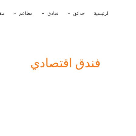
خطي
لى
الرئيسية
حدائق
فنادق
مطاعم
مق
لمحتوى
فندق اقتصادي