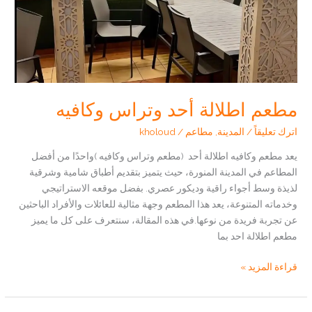
مطعم اطلالة أحد وتراس وكافيه
اترك تعليقاً
/
المدينة
,
مطاعم
/
kholoud
يعد مطعم وكافيه اطلالة أحد (مطعم وتراس وكافيه )واحدًا من أفضل
المطاعم في المدينة المنورة، حيث يتميز بتقديم أطباق شامية وشرقية
لذيذة وسط أجواء راقية وديكور عصري. بفضل موقعه الاستراتيجي
وخدماته المتنوعة، يعد هذا المطعم وجهة مثالية للعائلات والأفراد الباحثين
عن تجربة فريدة من نوعها.في هذه المقالة، سنتعرف على كل ما يميز
مطعم اطلالة احد بما
مطعم
قراءة المزيد »
اطلالة
أحد