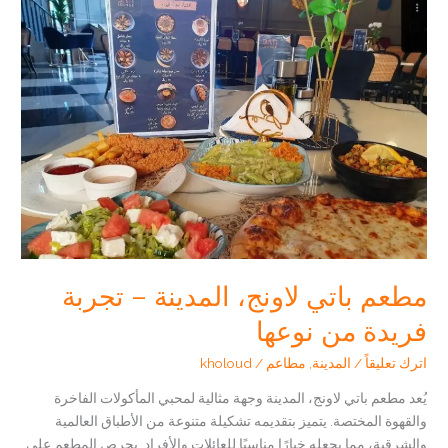
مكة
|
تجربة
فريدة
للقهوة
المختصة
مطعم باتي لاونج، المدينة – تجربة
فريدة من نوعها
اترك تعليقاً
/
المدينة
,
مطاعم
/
kholoud
يُعد مطعم باتي لاونج، المدينة وجهة مثالية لمحبي المأكولات الفاخرة
والقهوة المختصة. يتميز بتقديمه تشكيلة متنوعة من الأطباق العالمية
والشرقية، مما يجعله خيارًا مناسبًا للعائلات والأفراد. يحرص المطعم على