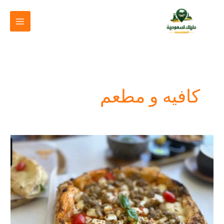
خطي
لى
لمحتوى
كافيه و مطعم