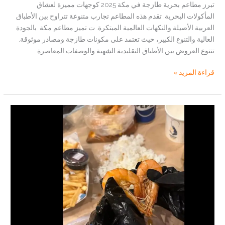
تبرز مطاعم بحرية طازجة في مكة 2025 كوجهات مميزة لعشاق
المأكولات البحرية. تقدم هذه المطاعم تجارب متنوعة تتراوح بين الأطباق
العربية الأصيلة والنكهات العالمية المبتكرة. ت تميز مطاعم مكة بالجودة
العالية والتنوع الكبير، حيث تعتمد على مكونات طازجة ومصادر موثوقة.
تتنوع العروض بين الأطباق التقليدية الشهية والوصفات المعاصرة
أشهى
قراءة المزيد »
المأكولات
البحرية:
أفضل
٥
مطاعم
بحرية
طازجة
في
مكة
2025