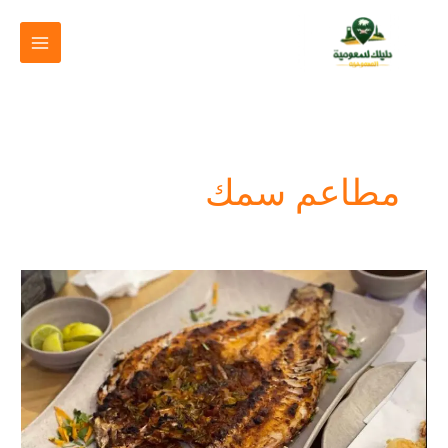
خطي
لى
لمحتوى
مطاعم سمك