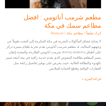
مطعم شرمب أناتومي : افضل
مطاعم سمك في مكة
اترك تعليقاً
/
مطاعم
,
مكة
/
kholoud
لا يحتاج عشاق المأكولات البحرية في مكة المكرمة إلى البحث طويلاً عن
وجهتهم المثالية، فـ مطعم شرمب أناتومي يقدم تجربة طعام مميزة تركز
على أطباق shrimp anatomy شرمب اناتومي الطازجة والمعدة بإتقان.
يتميز المطعم بطاقمه البشوش الذي يقدم خدمة راقية في بيئة أنيقة تتميز
بالهدوء والنظافة العالية، حيث يحرص على توفير تفاصيل رائعة مثل
القفازات الواقية وقطع الحماية للملابس
مطعم
قراءة المزيد »
شرمب
أناتومي
:
افضل
مطاعم