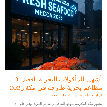
جدة
،اختر
مطعمك
البحري
بعناية
أشهى المأكولات البحرية: أفضل ٥
مطاعم بحرية طازجة في مكة 2025
اترك تعليقاً
/
مطاعم
,
مكة
/
kholoud
تشتهر مكة المكرمة بتنوعها الثقافي والغذائي الفريد، وفي عام 2025