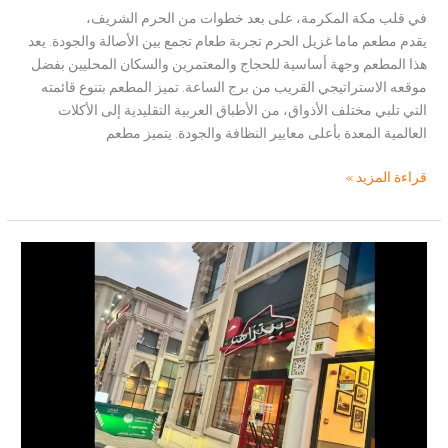
في قلب مكة المكرمة، على بعد خطوات من الحرم الشريف،
يقدم مطعم ماما غزيل الحرم تجربة طعام تجمع بين الأصالة والجودة. يعد
هذا المطعم وجهة أساسية للحجاج والمعتمرين والسكان المحليين بفضل
موقعه الاستراتيجي القريب من برج الساعة. تميز المطعم بتنوع قائمته
التي تلبي مختلف الأذواق، من الأطباق العربية التقليدية إلى الأكلات
العالمية المعدة بأعلى معايير النظافة والجودة. يتميز مطعم
مطعم
قراءة المزيد »
ماما
غزيل
الحرم
:
كل
ما
تحتاج
معرفته