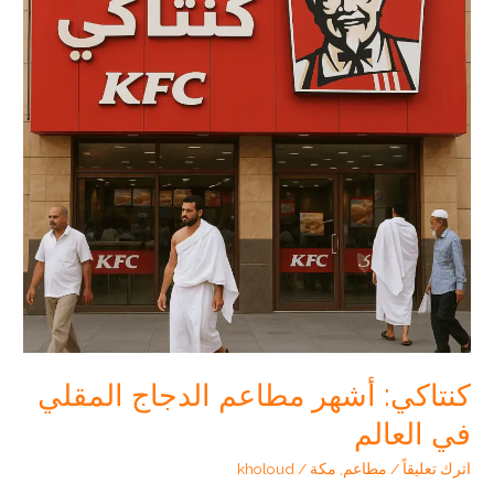
البيتزا
في
المملكة
كنتاكي: أشهر مطاعم الدجاج المقلي
في العالم
اترك تعليقاً
/
مطاعم
,
مكة
/
kholoud