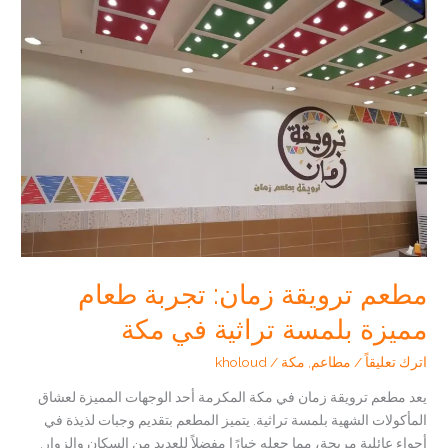
من
ميلينيوم:
تجربة
إقامة
استثنائية
بالقرب
من
المسجد
الحرام
مطعم ترويقة زمان: تجربة طعام
مميزة بلمسة تراثية في مكة
اترك تعليقاً
/
مطاعم
,
مكة
/
kholoud
يعد مطعم ترويقة زمان في مكة المكرمة أحد الوجهات المميزة لعشاق
المأكولات الشهية بلمسة تراثية. يتميز المطعم بتقديم وجبات لذيذة في
أجواء عائلية مريحة، مما جعله خيارًا مفضلاً للعديد من السكان والزوار.