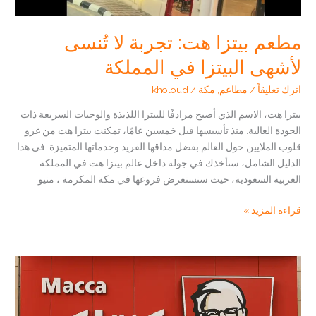
مطعم بيتزا هت: تجربة لا تُنسى
لأشهى البيتزا في المملكة
اترك تعليقاً
/
مطاعم
,
مكة
/
kholoud
بيتزا هت، الاسم الذي أصبح مرادفًا للبيتزا اللذيذة والوجبات السريعة ذات
الجودة العالية. منذ تأسيسها قبل خمسين عامًا، تمكنت بيتزا هت من غزو
قلوب الملايين حول العالم بفضل مذاقها الفريد وخدماتها المتميزة. في هذا
الدليل الشامل، سنأخذك في جولة داخل عالم بيتزا هت في المملكة
العربية السعودية، حيث سنستعرض فروعها في مكة المكرمة ، منيو
مطعم
قراءة المزيد »
بيتزا
هت:
تجربة
لا
تُنسى
لأشهى