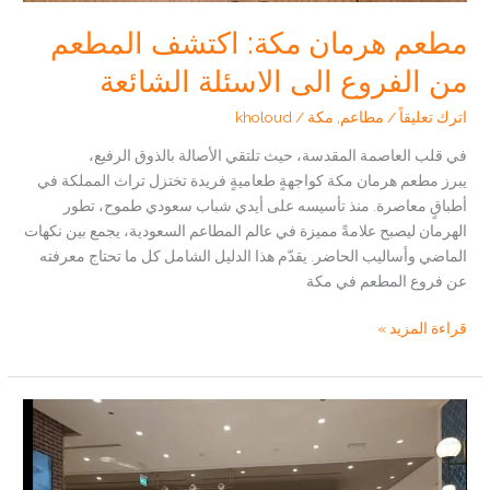
مطعم هرمان مكة: اكتشف المطعم
من الفروع الى الاسئلة الشائعة
اترك تعليقاً
/
مطاعم
,
مكة
/
kholoud
في قلب العاصمة المقدسة، حيث تلتقي الأصالة بالذوق الرفيع،
يبرز مطعم هرمان مكة كواجهةٍ طعاميةٍ فريدة تختزل تراث المملكة في
أطباقٍ معاصرة. منذ تأسيسه على أيدي شباب سعودي طموح، تطور
الهرمان ليصبح علامةً مميزة في عالم المطاعم السعودية، يجمع بين نكهات
الماضي وأساليب الحاضر. يقدّم هذا الدليل الشامل كل ما تحتاج معرفته
عن فروع المطعم في مكة
مطعم
قراءة المزيد »
هرمان
مكة:
اكتشف
المطعم
من
الفروع