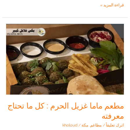
مطعم
قراءة المزيد »
مادو
(الموقع
،
اراء
العملاء
،الاسئلة
المكررة
)
مطعم ماما غزيل الحرم : كل ما تحتاج
معرفته
اترك تعليقاً
/
مطاعم
,
مكة
/
kholoud