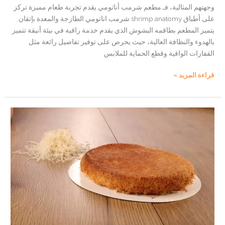
وجهتهم المثالية، فـ مطعم شرمب أناتومي يقدم تجربة طعام مميزة تركز
على أطباق shrimp anatomy شرمب اناتومي الطازجة والمعدة بإتقان.
يتميز المطعم بطاقمه البشوش الذي يقدم خدمة راقية في بيئة أنيقة تتميز
بالهدوء والنظافة العالية، حيث يحرص على توفير تفاصيل رائعة مثل
القفازات الواقية وقطع الحماية للملابس
مطعم
قراءة المزيد »
شرمب
أناتومي
:
افضل
مطاعم
سمك
في
مكة