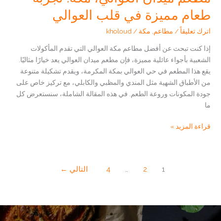
طعام مميزة في قلب العوالي
اترك تعليقاً
/
مطاعم
,
مكة
/
kholoud
إذا كنت تبحث عن أفضل مطاعم مكة العوالي التي تقدم المأكولات
الشعبية بأجواء عائلية مميزة، فإن مطعم ميدان العوالي يعد خيارًا مثاليًا.
يقع هذا المطعم في حي العوالي بمكة المكرمة، ويقدم تشكيلة متنوعة
من الأطباق الشهية مثل المندي والمظبي والكابلي، مع تركيز خاص على
جودة المكونات وروعة الطعم. في هذه المقالة الشاملة، سنستعرض كل
ما
مطعم
قراءة المزيد »
ميدان
العوالي،
مكة:
1
2
…
4
التالي
←
تجربة
طعام
مميزة
في
قلب