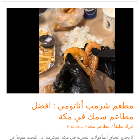
مطعم
بوبايز
من
أشهر
مطاعم
الدجاج
في
السعودية؟
مطعم شرمب أناتومي : افضل
مطاعم سمك في مكة
اترك تعليقاً
/
مطاعم
,
مكة
/
kholoud
لا يحتاج عشاق المأكولات البحرية في مكة المكرمة إلى البحث طويلاً عن