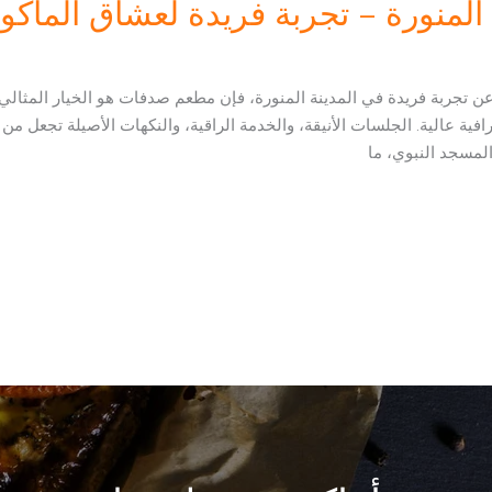
لمنورة – تجربة فريدة لعشاق المأكول
 تجربة فريدة في المدينة المنورة، فإن مطعم صدفات هو الخيار المثالي 
رافية عالية. الجلسات الأنيقة، والخدمة الراقية، والنكهات الأصيلة تجعل م
لمسجد النبوي، ما