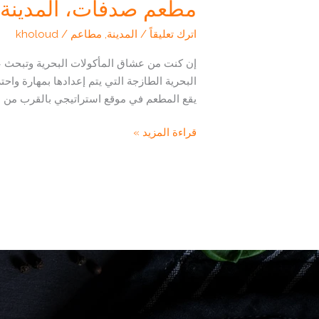
مطعم صدفات، المدينة ا
اترك تعليقاً
/
المدينة
,
مطاعم
/
kholoud
إن كنت من عشاق المأكولات البحرية وتبحث عن
البحرية الطازجة التي يتم إعدادها بمهارة واحت
يقع المطعم في موقع استراتيجي بالقرب من ا
مطعم
قراءة المزيد »
صدفات،
المدينة
المنورة
–
تجربة
فريدة
لعشاق
المأكولات
البحرية