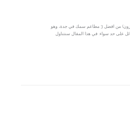
في قلب جدة وعلى وجه التحديد في شارع صاري فرعي، يقع مطعم منطقة الجمبري جدة (المعروف أيضاً باسم شرمب زون) من افضل 3 مطاعم سمك في جدة، وهو
وائل على حد سواء. في هذا المقال سنتناول