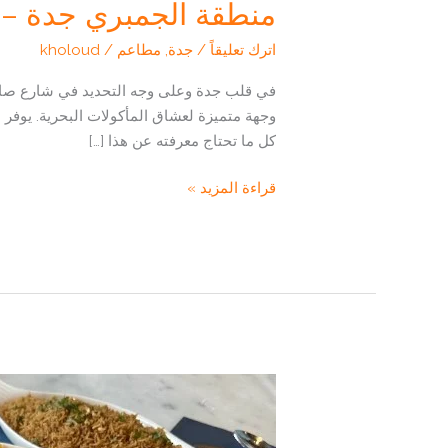
منطقة الجمبري جدة –
اترك تعليقاً
/
جدة
,
مطاعم
/
kholoud
وجهة متميزة لعشاق المأكولات البحرية. يوفر 
كل ما تحتاج معرفته عن هذا […]
منطقة
قراءة المزيد »
الجمبري
جدة
–
تجربة
مميزة
في
مطعم
شرمب
زون