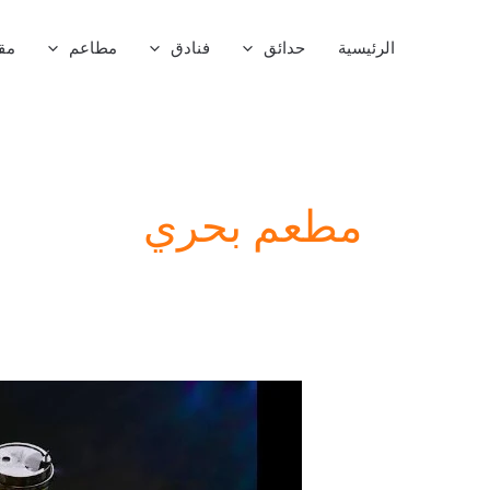
خطي
لى
الرئيسية
حدائق
فنادق
مطاعم
مق
لمحتوى
مطعم بحري