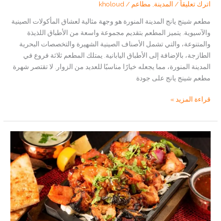
اترك تعليقاً
/
المدينة
,
مطاعم
/
kholoud
مطعم شينج يانج المدينة المنورة هو وجهة مثالية لعشاق المأكولات الصينية
والآسيوية. يتميز المطعم بتقديم مجموعة واسعة من الأطباق اللذيذة
والمتنوعة، والتي تشمل الأصناف الصينية الشهيرة والتخصصات البحرية
الطازجة، بالإضافة إلى الأطباق اليابانية. يمتلك المطعم ثلاثة فروع في
المدينة المنورة، مما يجعله خيارًا مناسبًا للعديد من الزوار. لا تقتصر شهرة
مطعم شينج يانج على جودة
مطعم
قراءة المزيد »
شينج
يانج
المدينة:
تجربة
طعام
آسيوي
لا
تُنسى