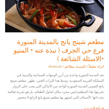
مطعم شينج يانج بالمدينة المنورة
فرع حي الجرف ( نبذة عنه + المنيو
+الاسئلة الشائعة )
اترك تعليقاً
/
المدينة
,
مطاعم
/
kholoud
تعد المدينة المنورة واحدة من أبرز الوجهات السياحية والدينية في
المملكة العربية السعودية. وسط هذا التراث الغني، يظهر مطعم شينج
يانج الصيني المدينة المنورة كواحد من الأماكن التي يجب على الزوار
تجربتها. هذا المطعم ليس مجرد مكان لتناول الطعام، بل هو تجربة ثقافية
بحد ذاتها. الأصناف التي اشتهر بها مطعم شينغ يانغ الرائع لا تنحصر
مطعم
قراءة المزيد »