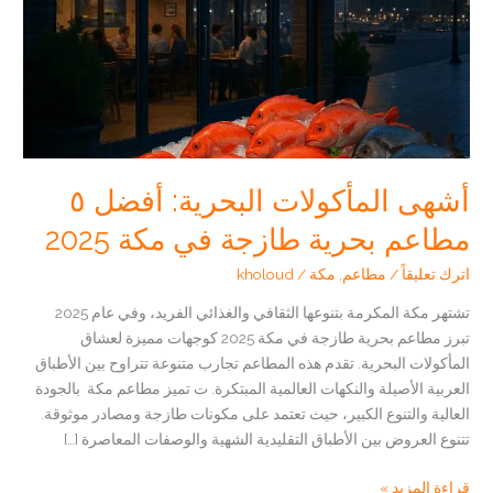
أشهى المأكولات البحرية: أفضل ٥
مطاعم بحرية طازجة في مكة 2025
اترك تعليقاً
/
مطاعم
,
مكة
/
kholoud
تشتهر مكة المكرمة بتنوعها الثقافي والغذائي الفريد، وفي عام 2025
تبرز مطاعم بحرية طازجة في مكة 2025 كوجهات مميزة لعشاق
المأكولات البحرية. تقدم هذه المطاعم تجارب متنوعة تتراوح بين الأطباق
العربية الأصيلة والنكهات العالمية المبتكرة. ت تميز مطاعم مكة بالجودة
العالية والتنوع الكبير، حيث تعتمد على مكونات طازجة ومصادر موثوقة.
تتنوع العروض بين الأطباق التقليدية الشهية والوصفات المعاصرة […]
أشهى
قراءة المزيد »