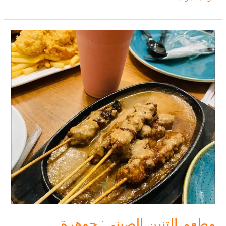
المأكولات
البحرية:
أفضل
٥
مطاعم
بحرية
طازجة
في
مكة
2025
مطعم التنين الصيني: جوهرة