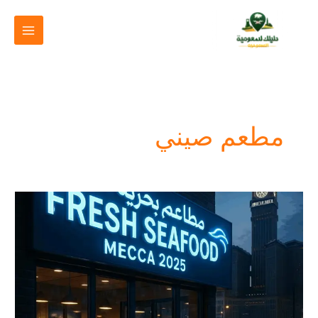
خطي
لى
لمحتوى
مطعم صيني