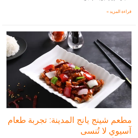
مطعم
قراءة المزيد »
إنديز
للماكولات
الهندية
والصينية:
جوهرة
الطهي
الآسيوي
في
المدينة
المنورة
مطعم شينج يانج المدينة: تجربة طعام
آسيوي لا تُنسى