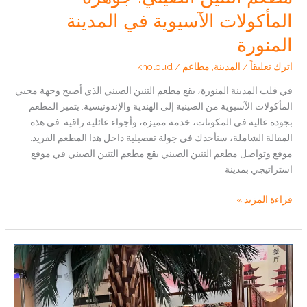
المأكولات الآسيوية في المدينة
المنورة
اترك تعليقاً
/
المدينة
,
مطاعم
/
kholoud
في قلب المدينة المنورة، يقع مطعم التنين الصيني الذي أصبح وجهة محبي
المأكولات الآسيوية من الصينية إلى الهندية والإندونيسية. يتميز المطعم
بجودة عالية في المكونات، خدمة مميزة، وأجواء عائلية راقية. في هذه
المقالة الشاملة، سنأخذك في جولة تفصيلية داخل هذا المطعم الفريد.
موقع وتواصل مطعم التنين الصيني يقع مطعم التنين الصيني في موقع
استراتيجي بمدينة
مطعم
قراءة المزيد »
التنين
الصيني:
جوهرة
المأكولات
الآسيوية
في