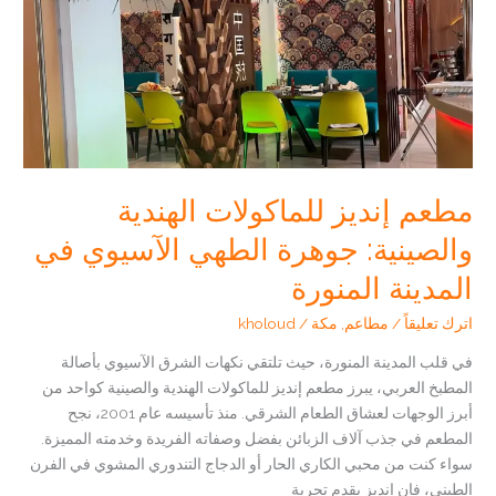
المدينة
المنورة
مطعم إنديز للماكولات الهندية
والصينية: جوهرة الطهي الآسيوي في
المدينة المنورة
اترك تعليقاً
/
مطاعم
,
مكة
/
kholoud
في قلب المدينة المنورة، حيث تلتقي نكهات الشرق الآسيوي بأصالة
المطبخ العربي، يبرز مطعم إنديز للماكولات الهندية والصينية كواحد من
أبرز الوجهات لعشاق الطعام الشرقي. منذ تأسيسه عام 2001، نجح
المطعم في جذب آلاف الزبائن بفضل وصفاته الفريدة وخدمته المميزة.
سواء كنت من محبي الكاري الحار أو الدجاج التندوري المشوي في الفرن
الطيني، فإن إنديز يقدم تجربة