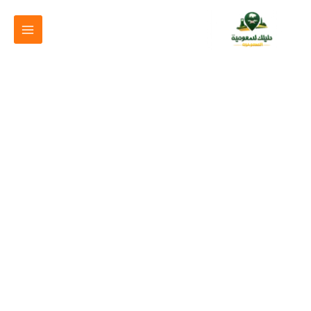
خطي
لى
لمحتوى