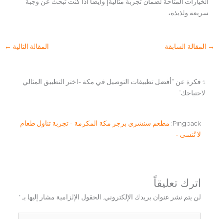
الخيارات المتاحة لضمان تجربة مثاليةإ وايضا اذا كنت تبحث عن وجبة
سريعة ولذيذة،
→
المقالة السابقة
المقالة التالية
←
1 فكرة عن “أفضل تطبيقات التوصيل في مكة -اختر التطبيق المثالي
لاحتياجك”
Pingback:
مطعم سنشري برجر مكة المكرمة - تجربة تناول طعام
لا تُنسى -
اترك تعليقاً
لن يتم نشر عنوان بريدك الإلكتروني.
الحقول الإلزامية مشار إليها بـ
*
اكتب