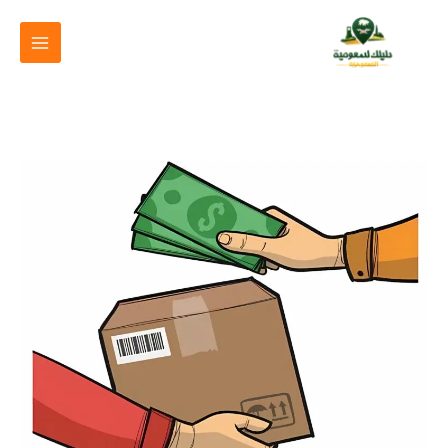
خطي
لى
لمحتوى