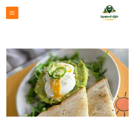
خطي
لى
لمحتوى