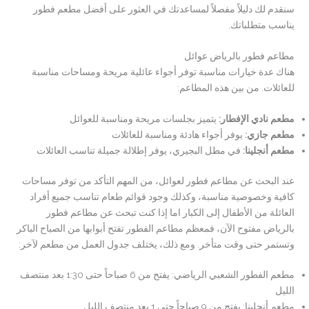
سنقدم لك دليلاً مفصلاً لمساعدتك في العثور على أفضل مطعم فطور
يناسب متطلباتك.
مطاعم فطور بالرياض عوائل
هناك عدة خيارات مناسبة توفر أجواء عائلية مريحة ومساحات مناسبة
للعائلات. من بين هذه المطاعم:
مطعم نادي الإفطار
:
يتميز بجلسات مريحة ومناسبة للعوائل
مطعم جازي
:
يوفر أجواء هادئة ومناسبة للعائلات
مطعم أنجلينا
:
في مطل البجيري، يوفر إطلالة جميلة تناسب العائلات
عند البحث عن مطاعم فطور لعوائل، من المهم التأكد من توفر مساحات
كافية وخصوصية مناسبة، وكذلك وجود قوائم طعام تناسب جميع أفراد
العائلة من الأطفال إلى الكبار اما إذا كنت تبحث عن مطاعم فطور
بالرياض مفتوح الآن، فمعظم مطاعم الفطور تفتح أبوابها من الصباح الباكر
وتستمر حتى وقت متأخر. ومع ذلك، يختلف جدول العمل من مطعم لآخر:
مطعم الفطور الشعبي الرياضي: يفتح من 6 صباحاً حتى 1:30 بعد منتصف
الليل
مطعم أنجلينا: يفتح من 9 صباحاً حتى 1 بعد منتصف الليل