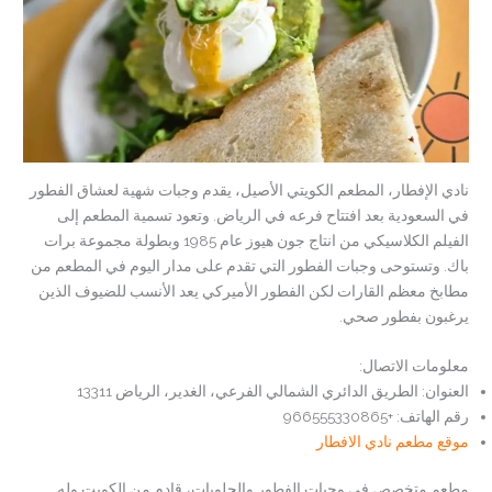
نادي الإفطار، المطعم الكويتي الأصيل، يقدم وجبات شهية لعشاق الفطور
في السعودية بعد افتتاح فرعه في الرياض. وتعود تسمية المطعم إلى
الفيلم الكلاسيكي من انتاج جون هيوز عام 1985 وبطولة مجموعة برات
باك. وتستوحى وجبات الفطور التي تقدم على مدار اليوم في المطعم من
مطابخ معظم القارات لكن الفطور الأميركي يعد الأنسب للضيوف الذين
يرغبون بفطور صحي.
معلومات الاتصال:
العنوان: الطريق الدائري الشمالي الفرعي، الغدير، الرياض 13311
رقم الهاتف: +966555330865
موقع مطعم نادي الافطار
مطعم متخصص في وجبات الفطور والحلويات، قادم من الكويت وله