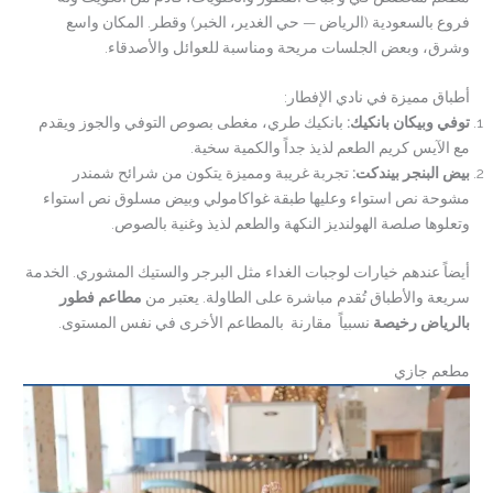
فروع بالسعودية (الرياض — حي الغدير، الخبر) وقطر. المكان واسع
وشرق، وبعض الجلسات مريحة ومناسبة للعوائل والأصدقاء.
أطباق مميزة في نادي الإفطار:
توفي وبيكان بانكيك
:
بانكيك طري، مغطى بصوص التوفي والجوز ويقدم
مع الآيس كريم الطعم لذيذ جداً والكمية سخية.
بيض البنجر بيندكت
:
تجربة غريبة ومميزة يتكون من شرائح شمندر
مشوحة نص استواء وعليها طبقة غواكامولي وبيض مسلوق نص استواء
وتعلوها صلصة الهولنديز النكهة والطعم لذيذ وغنية بالصوص.
أيضاً عندهم خيارات لوجبات الغداء مثل البرجر والستيك المشوري. الخدمة
سريعة والأطباق تُقدم مباشرة على الطاولة. يعتبر من
مطاعم فطور
بالرياض رخيصة
نسبياً مقارنة بالمطاعم الأخرى في نفس المستوى.
مطعم جازي