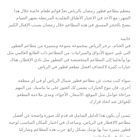
معظم مطاعم فطور رمضان بالرياض تعدّ قوائم طعام خاصة خلال هذا
الشهر، مع الأخذ في الاعتبار الأطباق التقليدية المرتبطة بشهر الصيام.
ينصح بالحجز المسبق في هذه المطاعم خلال رمضان بسبب الإقبال الكبير.
خاتمة
في الختام، تزخر الرياض بمجموعة متنوعة ومتميزة من مطاعم الفطور
التي تلبي جميع الأذواق والميزانيات. من المطاعم ذات الطابع العالمي مثل
نوا وأنجلينا إلى المطاعم المتخصصة في الفطور مثل نادي الإفطار، هناك
خيارات كثيرة لاكتشاف افضل مطعم فطور في الرياض.
سواء كنت تبحث عن مطاعم فطور شمال الرياض أو في أي منطقة
أخرى، فإن تنوع الخيارات يضمن لك العثور على ما يناسبك. من المهم
مراعاة عوامل مثل الموقع، الأسعار، الأجواء، ومدى ملاءمة المطعم
للعوائل عند اتخاذ قرارك.
نتمنى أن يكون هذا الدليل الشامل قد قدم لك صورة واضحة عن أفضل
مطاعم االافطار في الرياض، وساعدك في اختيار المكان المناسب لوجبة
فطور مميزة تبدأ بها يومك بشكل رائع. جرب هذه المطاعم وشاركنا
تجربتك في التعليقات!