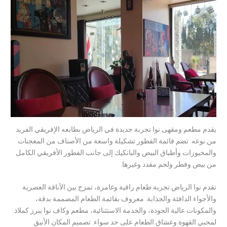
يقدم مطعم ومقهى نوا تجربة جديدة في الرياض بطابعه الإفريقي الفريد
من نوعه. تضم قائمة الفطور تشكيلة واسعة من الأصناف من المعجنات
والمخبوزات وأطباق البيض والبانكيك إلى جانب الفطور الأفريقي الكامل
من بيض وفطر ولحم مقدد وغيرها.
تقدم نوا الرياض تجربة طعام راقية وغامرة، تمزج بين الأناقة العصرية
والأجواء الدافئة والجذابة. معروف بقائمة الطعام المصممة بدقة،
والمكونات عالية الجودة، والخدمة الاستثنائية، مطعم وكاف نوا يبرز كملاذ
لمحبي القهوة وعشاق الطعام على حد سواء. تصميم المكان الأنيق