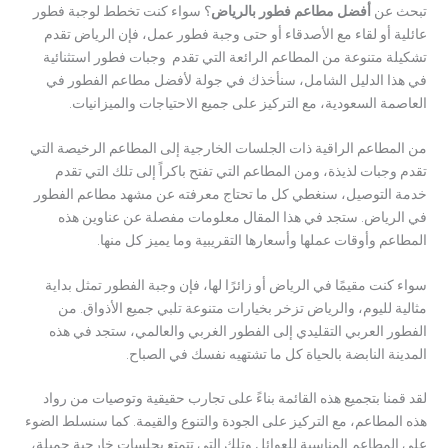
تبحث عن
أفضل مطاعم فطور بالرياض
؟ سواء كنت تخطط لوجبة فطور
عائلية أو لقاء مع الأصدقاء أو حتى وجبة فطور عمل، فإن الرياض تقدم
تشكيلة متنوعة من المطاعم الرائعة التي تقدم وجبات فطور استثنائية
في هذا الدليل الشامل، سنأخذك في جولة لأفضل مطاعم الفطور في
العاصمة السعودية، مع التركيز على جميع الاحتياجات والميزانيات.
من المطاعم الراقية ذات الجلسات الخارجية إلى المطاعم الرخيصة التي
تقدم وجبات لذيذة، ومن المطاعم التي تفتح باكراً إلى تلك التي تقدم
خدمة التوصيل، سنغطي كل ما تحتاج معرفته عن مشهد مطاعم الفطور
في الرياض. ستجد في هذا المقال معلومات مفصلة عن عناوين هذه
المطاعم وأوقات عملها وأسعارها التقريبية وما يميز كل منها.
سواء كنت مقيمًا في الرياض أو زائرًا لها، فإن وجبة الفطور تمثل بداية
مثالية لليوم، والرياض تزخر بخيارات متنوعة تلبي جميع الأذواق. من
الفطور العربي التقليدي إلى الفطور الغربي والعالمي، ستجد في هذه
المدينة النابضة بالحياة كل ما تشتهيه نفسك في الصباح.
لقد قمنا بتجميع هذه القائمة بناءً على تجارب حقيقية وتوصيات من رواد
هذه المطاعم، مع التركيز على الجودة والتنوع والقيمة. كما سنسلط الضوء
على المطاعم المناسبة للعوائل وتلك التي تتمتع بجلسات خارجية جميلة،