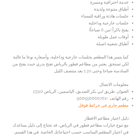
خدمة احترافية ومميزة
أطباق متنوعة ولذيذة
جلسات هادئة وراقية للمساء
جلسات خارجية وداخلية
يفتح باكراً (من 6 صباحاً)
أوقات عمل طويلة
أطباق شعبية اصيلة
كما يتميز هذا المطعم بجلسات خارجية وداخلية، وأسعاره نوعا ما غالية
لكن تستحق. يعتبر من مطاعم فطور بالرياض تفتح بدري حيث يفتح من
السادسة صباحا وحتى 1:30 بعد منتصف الليل.
معلومات الاتصال:
العنوان: طريق ابي بكر الصديق، الياسمين، الرياض 13322
رقم الهاتف: +966556666761
مطعم جازي في خرائط قوقل
دليل اختيار مطاعم الافطار
مع تنوع خيارات مطاعم فطور في الرياض، قد تحتاج إلى دليل يساعدك
في اختيار المطعم المناسب حسب احتياجاتك الخاصة. في هذا القسم،