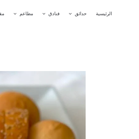
خطي
لى
الرئيسية
حدائق
فنادق
مطاعم
مق
لمحتوى