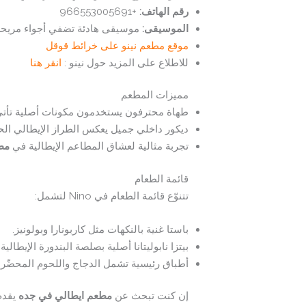
رقم الهاتف:
+966553005691
الموسيقى:
موسيقى هادئة تضفي أجواء مريحة
موقع مطعم نينو على خرائط قوقل
للاطلاع على المزيد حول نينو :
انقر هنا
مميزات المطعم
طهاة محترفون يستخدمون مكونات أصلية تأتي 
ديكور داخلي جميل يعكس الطراز الإيطالي الح
تجربة مثالية لعشاق المطاعم الإيطالية في
مط
قائمة الطعام
تتنوّع قائمة الطعام في Nino لتشمل:
باستا غنية بالنكهات مثل كاربونارا وبولونيز.
بيتزا نابوليتانا أصلية بصلصة البندورة الإيطالية
أطباق رئيسية تشمل الدجاج واللحوم المحضّرة
إن كنت تبحث عن
مطعم ايطالي في جده
يقدم أجواء 