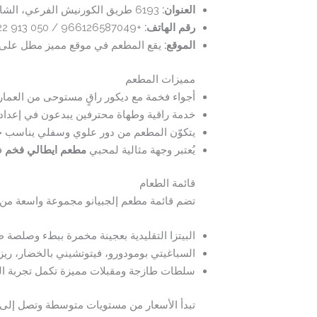
العنوان:
6193 طريق الكورنيش الفرعي، الشاطئ، جدة 23511، المملكة العربية السعودية.
رقم الهاتف:
+966126587049 / 050 913 7122
الموقع:
يقع المطعم في موقع مميز مطل على البح
مميزات المطعم
أجواء فخمة مع ديكور راقٍ مستوحى من العمارة 
خدمة راقية وطهاة محترفين يبدعون في إعداد ال
يتكوّن المطعم من دور علوي وسفلي يناسب جم
يُعتبر وجهة مثالية لمحبي
مطعم ايطالي فخم
ف
قائمة الطعام
تضم قائمة مطعم إلجبيانو مجموعة واسعة من ال
البيتزا التقليدية بعجينة مخمرة ببطء وصلصة 
السباغيتي بومودورو، فيتوتشيني بالخضار، ريزو
سلطات طازجة ومقبلات مميزة تكمل تجربة ال
تبدأ الأسعار من مستويات متوسطة وتصل إلى ا