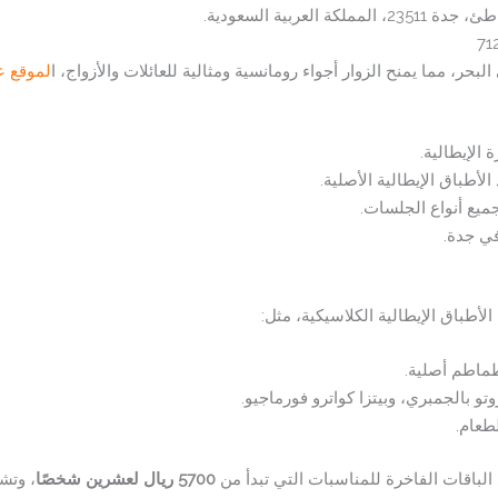
ر، مما يمنح الزوار أجواء رومانسية ومثالية للعائلات والأزواج، ا
لموقع ع
الإيطالية.
أطباق الإيطالية الأصلية.
يع أنواع الجلسات.
ي جدة.
أطباق الإيطالية الكلاسيكية، مثل:
طماطم أصلية.
تو بالجمبري، وبيتزا كواترو فورماجيو.
طعام.
لباقات الفاخرة للمناسبات التي تبدأ من
5700 ريال لعشرين شخصًا
، وتش