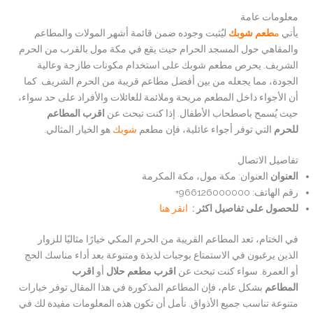
معلومات عامة
يأتي
م
طعم شوبك
ليُثبت وجوده ضمن قائمة أشهر المولات والمطاعم
والمقاهي حول المسجد الحرام حيث يقع في مكة مول بالقرب من الحرم
الشريف. يحرص مطعم شوبك على استخدام مكونات طازجة وعالية
الجودة، مما يجعله من بين أفضل مطاعم قريبة من الحرم الشريف. كما
أن الأجواء داخل المطعم مريحة وملائمة للعائلات والأفراد على حد سواء،
حيث يُسمح باصطحاب الأطفال. إذا كنت تبحث عن
اقرب المطاعم
للحرم
التي توفر أجواء عائلية، فإن مطعم
شوبك
هو الخيار المثالي.
تفاصيل الاتصال
العنوان
العنوان: مكة مول، مكة المكرمة
رقم الهاتف: 966126000000+
للحصول على تفاصيل اكثر :
انقر هنا
في الختام، تعد المطاعم القريبة من الحرم المكي خيارًا مثاليًا للزوار
الذين يرغبون في الاستمتاع بوجبات لذيذة ومتنوعة بعد أداء مناسك الحج
أو العمرة. سواء كنت تبحث عن
اقرب مطعم حلال
أو
اقرب
المطاعم
بشكل عام، فإن المطاعم المذكورة في هذا المقال توفر خيارات
متنوعة تناسب جميع الأذواق. نأمل أن تكون هذه المعلومات مفيدة لك في