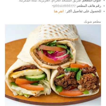
عنوان المطعم:
طريق المسجد الحرام، العزيزية، مكة المكرمة.
رقم هاتف المطعم:
966122866777+
للحصول على تفاصيل اكثر :
انقر هنا
مطعم شوبك