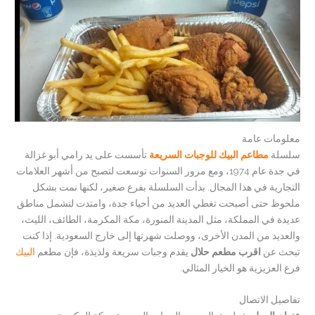
معلومات عامة
سلسلة
مطاعم البيك للوجبات السريعة
تأسست على يد رامي أبو غزالة
في جدة عام 1974، ومع مرور السنوات توسعت لتصبح من أشهر العلامات
التجارية في هذا المجال. بدأت السلسلة بفرع صغير، لكنها نمت بشكل
ملحوظ حتى أصبحت تغطي العديد من أحياء جدة، وامتدت لتشمل مناطق
عديدة في المملكة، مثل المدينة المنورة، مكة المكرمة، الطائف، الليث،
والعديد من المدن الأخرى، ووصلت شهرتها إلى خارج السعودية. إذا كنت
تبحث عن
اقرب مطعم حلال
يقدم وجبات سريعة ولذيذة، فإن مطعم
البيك
فرع العزيزية هو الخيار المثالي.
تفاصيل الاتصال