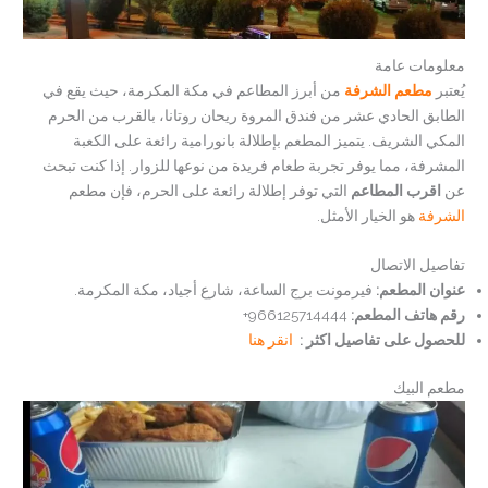
معلومات عامة
يُعتبر
مطعم الشرفة
من أبرز المطاعم في مكة المكرمة، حيث يقع في
الطابق الحادي عشر من فندق المروة ريحان روتانا، بالقرب من الحرم
المكي الشريف. يتميز المطعم بإطلالة بانورامية رائعة على الكعبة
المشرفة، مما يوفر تجربة طعام فريدة من نوعها للزوار. إذا كنت تبحث
عن
اقرب المطاعم
التي توفر إطلالة رائعة على الحرم، فإن مطعم
الشرفة
هو الخيار الأمثل.
تفاصيل الاتصال
عنوان المطعم:
فيرمونت برج الساعة، شارع أجياد، مكة المكرمة.
رقم هاتف المطعم:
966125714444+
للحصول على تفاصيل اكثر :
انقر هنا
مطعم البيك