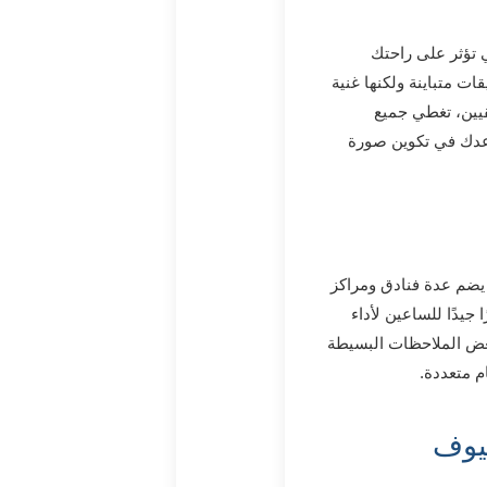
ي تؤثر على راحتك
ت متباينة ولكنها غنية
قيين، تغطي جميع
اعدك في تكوين صورة
يضم عدة فنادق ومراكز
جيدًا للساعين لأداء
بعض الملاحظات البسيطة
م متعددة.
يوف