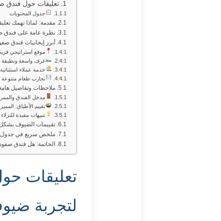
تعليقات حول فندق صف
جدول المحتويات
مقدمة: لماذا تهمك تعل
نظرة عامة على فندق ص
أبرز إيجابيات فندق صف
موقع استراتيجي قري
غرف واسعة ونظيفة 
خدمة عملاء استثنائي
تجارب طعام متنوعة ب
ملاحظات وتفاصيل هامة
مدخل الفندق والممرات
تقييم الأطباق: المميز 
تنبيهات مفيدة للنزلاء 
تقييمات الضيوف بشكل
ملخص سريع في جدول
الخاتمة: هل فندق صفوة
تعليقات حول
لتجربة ضيو