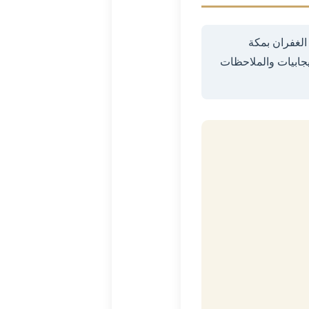
لغفران بمكة
يجابيات والملاحظات