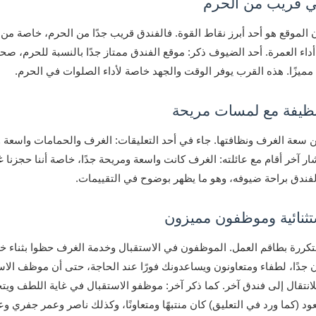
ي قريب من الحرم
 الموقع هو أحد أبرز نقاط القوة. فالفندق قريب جدًا من الحرم، خاصة من 
داء العمرة. أحد الضيوف ذكر:
موقع الفندق ممتاز جدًا بالنسبة للحرم، صحيح
مميزًا
. هذه القرب يوفر الوقت والجهد خاصة لأداء الصلوات في الحرم.
يفة مع لمسات مريحة
ن سعة الغرف ونظافتها. جاء في أحد التعليقات:
الغرف والحمامات واسعة و
ار آخر أقام مع عائلته:
الغرف كانت واسعة ومريحة جدًا، خاصة أننا حجزنا غ
لفندق براحة ضيوفه، وهو ما يظهر بوضوح في التقييمات.
ثنائية وموظفون مميزون
لمتكررة بطاقم العمل. الموظفون في الاستقبال وخدمة الغرف حظوا بثناء 
 جدًا، لطفاء ومتعاونون ويساعدونك فورًا عند الحاجة، حتى أن موظف الا
انتقال إلى فندق آخر
. كما ذكر آخر:
موظفو الاستقبال في غاية اللطف ويتح
ود (كما ورد في التعليق) كان منتبهًا ومتعاونًا، وكذلك ناصر وعمر جفري و