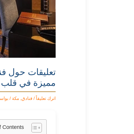
تعليقات حول فن
مميزة في قلب 
اترك تعليقاً
/
فنادق
,
مكة
/ بواس
f Contents