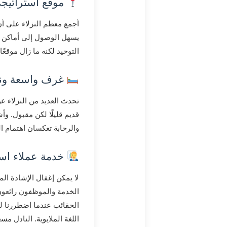
موقع استراتيج
أجمع معظم النزلاء على أن
يسهل الوصول إلى أماكن أ
التوحيد لكنه ما زال موقعًا 
غرف واسعة ونظ
تحدث العديد من النزلاء ع
قديم قليلًا لكن مقبول
. وأش
والرحابة تعكسان اهتمام ا
خدمة عملاء است
لا يمكن إغفال الإشادة ا
الخدمة والموظفون رائعون
الحقائب عندما اضطررنا لل
اللغة الملايوية
. النادل مسع