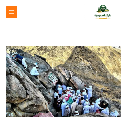
خطي
لى
لمحتوى