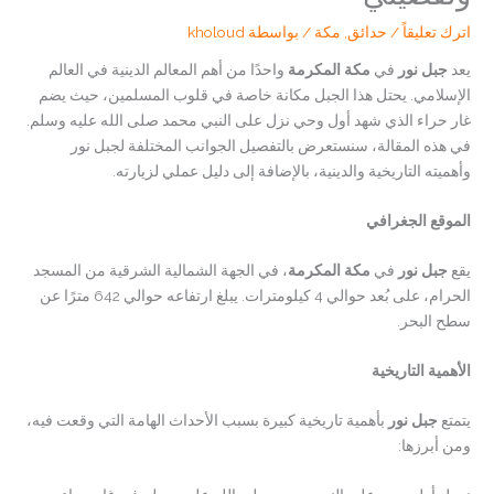
اترك تعليقاً
/
حدائق
,
مكة
/ بواسطة
kholoud
يعد
جبل نور
في
مكة المكرمة
واحدًا من أهم المعالم الدينية في العالم
الإسلامي. يحتل هذا الجبل مكانة خاصة في قلوب المسلمين، حيث يضم
غار حراء الذي شهد أول وحي نزل على النبي محمد صلى الله عليه وسلم.
في هذه المقالة، سنستعرض بالتفصيل الجوانب المختلفة لجبل نور
وأهميته التاريخية والدينية، بالإضافة إلى دليل عملي لزيارته.
الموقع الجغرافي
يقع
جبل نور
في
مكة المكرمة
، في الجهة الشمالية الشرقية من المسجد
الحرام، على بُعد حوالي 4 كيلومترات. يبلغ ارتفاعه حوالي 642 مترًا عن
سطح البحر.
الأهمية التاريخية
يتمتع
جبل نور
بأهمية تاريخية كبيرة بسبب الأحداث الهامة التي وقعت فيه،
ومن أبرزها: