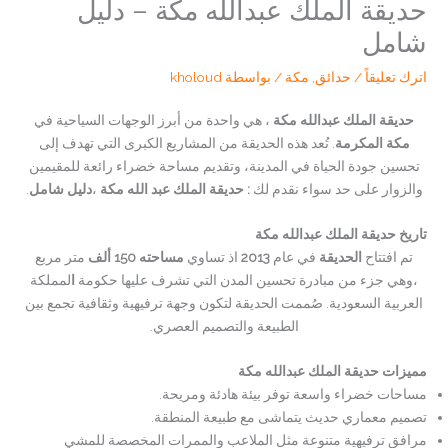
حديقة الملك عبدالله مكة – دليل
شامل
اترك تعليقاً
/
حدائق
,
مكة
/ بواسطة
kholoud
حديقة الملك عبدالله مكة
، هي واحدة من أبرز الوجهات السياحية في
مكة المكرمة
. تُعد هذه الحديقة من المشاريع الكبرى التي تهدف إلى
تحسين جودة الحياة في المدينة، وتقديم مساحة خضراء رائعة للمقيمين
والزوار على حد سواء نقدم لك
: حديقة الملك عبد الله مكة
،
دليل شامل
.
تاريخ حديقة الملك عبدالله مكة
تم افتتاح
الحديقة
في عام
2013
اذ تساوي
مساحته 150 ألف
متر مربع
،وهي جزء من مبادرة تحسين المدن التي تشرف عليها حكومة
ا
لمملكة
العربية السعودية. صُممت الحديقة لتكون وجهة ترفيهية وثقافية تجمع بين
الطبيعة والتصميم العصري.
مميزات حديقة الملك عبدالله مكة
مساحات خضراء واسعة توفر بيئة هادئة ومريحة.
تصميم معماري حديث يتماشى مع طبيعة المنطقة.
مرافق ترفيهية متنوعة مثل الملاعب والممرات المخصصة للمشي