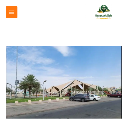
خطي
لى
لمحتوى