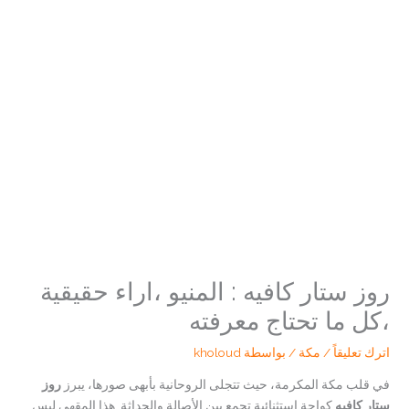
روز ستار كافيه : المنيو ،اراء حقيقية
،كل ما تحتاج معرفته
اترك تعليقاً
/
مكة
/ بواسطة
kholoud
في قلب مكة المكرمة، حيث تتجلى الروحانية بأبهى صورها، يبرز
روز
ستار كافيه
كواحة استثنائية تجمع بين الأصالة والحداثة. هذا المقهى ليس