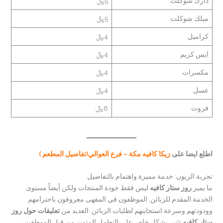
دارك شوكلت
5﷼
ميلك شوكلت
5﷼
كراميل
4﷼
ايس كريم
4﷼
مكسرات
4﷼
عسل
4﷼
فروت
6﷼
اطلع ايضا على
زيكا كافيه مكة – فرع العوالي(تفاصيل المطعم )
تجربة الزبون: خدمة مميزة واهتمام بالتفاصيل
ما يميز
روز ستار كافيه
ليس فقط جودة المنتجات ولكن أيضاً مستوى
الخدمة المقدم للزبائن. الموظفون في المقهى معروفون باحترامهم
وودودتهم وسرعة استجابتهم لطلبات الزبائن. العديد من
تعليقات حول روز
ستار كافيه
تثني بشكل خاص على التعامل المتميز من قبل الموظفين،