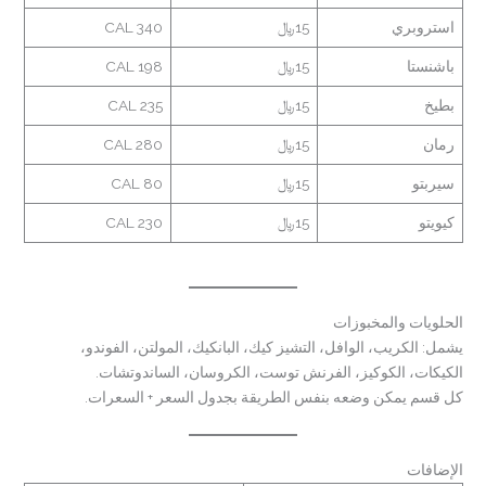
استروبري
15﷼
340 CAL
باشنستا
15﷼
198 CAL
بطيخ
15﷼
235 CAL
رمان
15﷼
280 CAL
سيربتو
15﷼
80 CAL
كيويتو
15﷼
230 CAL
الحلويات والمخبوزات
يشمل: الكريب، الوافل، التشيز كيك، البانكيك، المولتن، الفوندو،
الكيكات، الكوكيز، الفرنش توست، الكروسان، الساندوتشات.
كل قسم يمكن وضعه بنفس الطريقة بجدول السعر + السعرات.
الإضافات