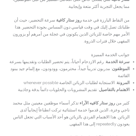
مما يجعل التجربة أكثر متعة وإيجابية.
من النقاط البارزة في خدمة
روز ستار كافية
سرعة التحضير، حيث أن
طلباتك تصل إليك في وقت قياسي دون المساس بجودة التحضير. هذا
الأمر مهم خاصة للزبائن الذين يكونون في عجلة من أمرهم أو يزورون
المقهى خلال فترات الذروة.
جوانب الخدمة المميزة
سرعة الخدمة
: رغم الازدحام أحياناً، يتم تحضير الطلبات وتقديمها بسرعة
الموظفون
: مدربون تدريباً جيداً، محترمون، وودودون، مع إلمام جيد ببنود
القائمة
المرونة
: الاستجابة لطلبات الزبائن الخاصة whenever possible
الاهتمام بالتفاصيل
: تقديم المشروبات والحلويات دائماً بدقة وجاذبية
كثير من
روز ستار كافيه الآراء
تذكر أسماء موظفين معينين مثل محمد
ناجي وعزة، الذين قدموا خدمة استثنائية تركت انطباعاً إيجابياً لدى
الزبائن. هذا الاهتمام الفردي بالزبائن هو أحد الأسباب التي تجعل الناس
يعودون repeatedly إلى هذا المقهى.