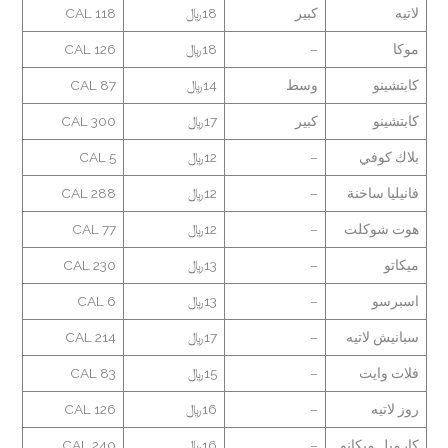
لاتيه
كبير
18﷼
118 CAL
موكا
–
18﷼
126 CAL
كابتشينو
وسط
14﷼
87 CAL
كابتشينو
كبير
17﷼
300 CAL
بلاك كوفي
–
12﷼
5 CAL
فانيليا ساخنة
–
12﷼
288 CAL
هوت شوكلت
–
12﷼
77 CAL
ميكاتو
–
13﷼
230 CAL
اسبرسو
–
13﷼
6 CAL
سبانيش لاتيه
–
17﷼
214 CAL
فلات وايت
–
15﷼
83 CAL
روز لاتيه
–
16﷼
126 CAL
كارميل ميكانو
–
16﷼
240 CAL