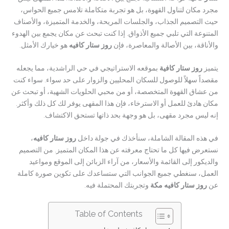
مجرد مكان لتناول القهوة، بل هو تجربة متكاملة تلامس جميع الحواس،
حيث التصميم الجذاب، والجلسات المريحة، والخدمة المتميزة، والأصناف
المتنوعة التي تلبي جميع الأذواق. إذا كنت تبحث عن مكان يجمع بين الهدوء
والأناقة، بين الأصالة والمعاصرة، فإن
روز ستار كافيه
هو خيارك الأمثل.
يتميز
روز ستار كافية
بموقعه الاستراتيجي في حي الراشدية، مما يجعله
مقصداً سهلاً للوصول للسكان المحليين والزوار على حد سواء. سواء كنت
من عشاق القهوة المتخصصة، أو من محبي الحلويات الشهية، أو تبحث عن
مكان هادئ للعمل أو الاسترخاء، فإن هذا المقهى يوفر لك كل ذلك وأكثر.
إنه ليس مجرد مقهى، بل هو وجهة بحد ذاتها تستحق الاكتشاف.
في هذه المقالة الشاملة، سنأخذك في جولة داخل
روز ستار كافيه
،
نستعرض فيها كل ما تحتاج معرفته عن هذا المكان المتميز. من التصميم
والديكور إلى القائمة والأسعار، من آراء الزبائن إلى الموقع ومواعيد
العمل، سنغطي جميع الجوانب التي ستساعدك على تكوين صورة كاملة
عن
روز ستار كافيه مكة
وتجربتك المحتملة فيه.
Table of Contents