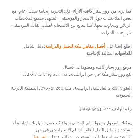
كما نرى من
روز ستار كافيه الآراء
، فإن التجربة إيجابية بشكل عام، مع
بعض الملاحظات حول الأسعار والموسيقى. المقهى يستمع لملاحظات
الزبائن ويتجاوب معها، كما يتضح من الاستجابة لطلب إيقاف الموسيقى
في إحدى المرات.
اطلع ايضا على
أفضل مقاهي مكة للعمل والدراسة
: دليل شامل
للكافيهات المثالية للإنتاجية
موقع روز ستار كافيه ومعلومات الاتصال
يقع
روز ستار مكة
في حي الراشدية، at the following address:
العنوان:
2922 القادسية، الراشدية، مكة 24268 8387، المملكة العربية
السعودية
رقم الهاتف:
+966565854504
يمكنك الوصول بسهولة إلى المقهى سواء كنت تقود سيارتك الخاصة أو
تستخدم وسائل النقل العام. الموقع الاستراتيجي في حي
الراشديةوللوصول الى الموقع عبر خرائط قوقل ،
انقر هنا