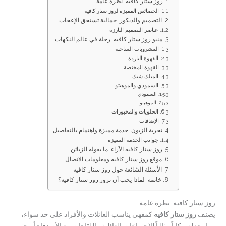
روز ستار كافيه: نظرة عامة
الخصائص المميزة لروز ستار كافيه
التصميم والديكور: جمالية تستحق الإعجاب
عناصر التصميم البارزة
منيو روز ستار كافيه: رحلة في عالم النكهات
المشروبات الساخنة
القهوة الباردة
القهوة المختصة
الميلك شيك
السموذي والموهيتو
السموذي
الموهيتو
الحلويات والمخبوزات
الإضافات
تجربة الزبون: خدمة مميزة واهتمام بالتفاصيل
جوانب الخدمة المميزة
روز ستار كافيه الآراء: ما يقوله الزبائن
موقع روز ستار كافيه ومعلومات الاتصال
الأسئلة الشائعة حول روز ستار كافيه
خاتمة: لماذا يجب أن تزور روز ستار كافيه؟
روز ستار كافيه: نظرة عامة
يصنف
روز ستار كافيه
كمقهى يناسب العائلات والأفراد على حد سواء،