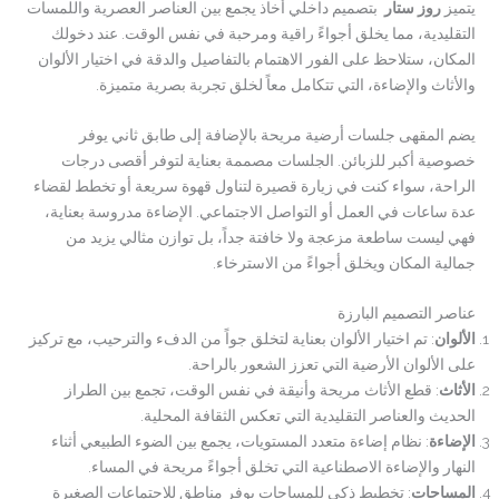
يتميز
روز ستار
بتصميم داخلي أخاذ يجمع بين العناصر العصرية واللمسات
التقليدية، مما يخلق أجواءً راقية ومرحبة في نفس الوقت. عند دخولك
المكان، ستلاحظ على الفور الاهتمام بالتفاصيل والدقة في اختيار الألوان
والأثاث والإضاءة، التي تتكامل معاً لخلق تجربة بصرية متميزة.
يضم المقهى جلسات أرضية مريحة بالإضافة إلى طابق ثاني يوفر
خصوصية أكبر للزبائن. الجلسات مصممة بعناية لتوفر أقصى درجات
الراحة، سواء كنت في زيارة قصيرة لتناول قهوة سريعة أو تخطط لقضاء
عدة ساعات في العمل أو التواصل الاجتماعي. الإضاءة مدروسة بعناية،
فهي ليست ساطعة مزعجة ولا خافتة جداً، بل توازن مثالي يزيد من
جمالية المكان ويخلق أجواءً من الاسترخاء.
عناصر التصميم البارزة
الألوان
: تم اختيار الألوان بعناية لتخلق جواً من الدفء والترحيب، مع تركيز
على الألوان الأرضية التي تعزز الشعور بالراحة.
الأثاث
: قطع الأثاث مريحة وأنيقة في نفس الوقت، تجمع بين الطراز
الحديث والعناصر التقليدية التي تعكس الثقافة المحلية.
الإضاءة
: نظام إضاءة متعدد المستويات، يجمع بين الضوء الطبيعي أثناء
النهار والإضاءة الاصطناعية التي تخلق أجواءً مريحة في المساء.
المساحات
: تخطيط ذكي للمساحات يوفر مناطق للاجتماعات الصغيرة