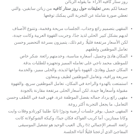
روز ستار كافيه الآراء: ما يقوله الزبائن
جمعنا لكم بعض
تعليقات حول روز ستار كافيه
من زبائن سابقين، والتي
تعطي صورة شاملة عن التجربة التي يمكنك توقعها:
المقهى بتصميم رائع وجذاب، الجلسات مريحة وفخمة، وتتنوع الأصناف
لديهم بشكل كبير. الحلى لذيذ جدًا، وجربت القهوة العربية وكانت جيدة،
لكن الأسعار مرتفعة قليلًا. رغم ذلك، يتميزون بسرعة التحضير وحسن
تعامل الموظفين ولطفهم.
المكان هادئ وجميل، أسعاره مناسبة، وخدمتهم رائعة. شكر خاص
للموظف محمد ناجي على تعامله المميز وتجهيزه للطلبات بدقة.
المكان جميل وهادئ، القهوة بأنواعها لذيذة، والحلى مميز، والخدمة
سريعة وراقية، وتعامل الموظفين لطيف ومتعاون.
استمتعت بالهدوء والراحة في المكان، تعامل الموظفين سريع، والقهوة
مقبولة وأسعارها جيدة، لكن أسعار الحلى مرتفعة مقارنة بالجودة.
مقهى رائع يزداد جماله بفضل الموظفة عزة، فهي قمة في اللطف وحسن
التعامل، ما يجعل التجربة أكثر روعة.
المقهى جميل، يوفر جلسات أرضية ودورًا ثانيًا. طلبنا كورتادو وفلات وايت
وكانا ممتازين، أما كريب الفواكه فكان جيدًا، وكيكة الشوكولاتة كانت
رائعة. السعر الإجمالي 82 ريال. العيب الوحيد هو تشغيل الموسيقى
المفاجئ الذي أزعجنا قليلًا أثناء الجلسة.