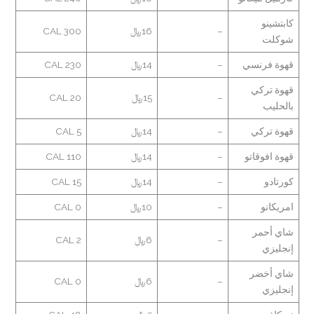
كابتشينو
–
16﷼
300 CAL
شوكلت
قهوة فرنسي
–
14﷼
230 CAL
قهوة تركي
–
15﷼
20 CAL
بالحليب
قهوة تركي
–
14﷼
5 CAL
قهوة افوقاتو
–
14﷼
110 CAL
كورتادو
–
14﷼
15 CAL
امريكانو
–
10﷼
0 CAL
شاي أحمر
–
6﷼
2 CAL
إنجليزي
شاي أخضر
–
6﷼
0 CAL
إنجليزي