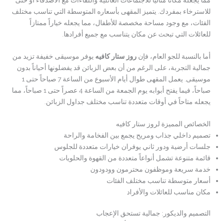
مما يجعله مكاناً مثالياً للاجتماعات العائلية واللقاءات مع الأصدقاء أو حتى
للاسترخاء بمفردك. يتميز المقهى بأسعاره المتوسطة التي تناسب مختلف
الفئات، مع وجود مساحة مخصصة للأطفال، مما يجعله خياراً ممتازاً
للعائلات التي تبحث عن مكان يتناسب مع جميع أفرادها.
أما بالنسبة للجو العام، فإن
روز ستار كافيه
يوفر موسيقى خفيفة تزيد من
جمالية التجربة، على الرغم من أن بعض الزبائن قد يفضلونها أحياناً بدون
موسيقى. يعمل المقهى طوال أيام الأسبوع من الساعة 7 صباحاً حتى 1
صباحاً، فيما يفتح أبوابه يوم الجمعة من الساعة 4 عصراً حتى 1 صباحاً، مما
يجعله متاحاً في أوقات متعددة تناسب مختلف جداول الزبائن.
الخصائص المميزة لروز ستار كافيه
تصميم داخلي جذاب ومريح يجمع بين الفخامة والراحة
جلسات أرضية ودور ثاني يوفران خيارات متعددة للجلوس
قائمة متنوعة تشمل أنواعاً متعددة من القهوة والحلويات
خدمة سريعة وموظفون محترمون وودودون
أسعار متوسطة تناسب مختلف الفئات
مكان مناسب للعائلات والأفراد
التصميم والديكور: جمالية تستحق الإعجاب