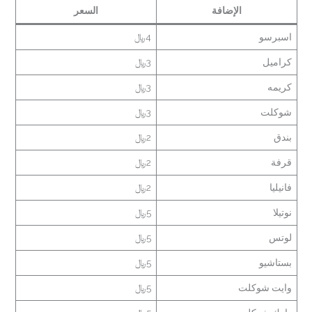
الإضافة
السعر
اسبرسو
4﷼
كراميل
3﷼
كريمه
3﷼
شوكلت
3﷼
بندق
2﷼
قرفة
2﷼
فانيليا
2﷼
نوتيلا
5﷼
لوتس
5﷼
بستاشيو
5﷼
وايت شوكلت
5﷼