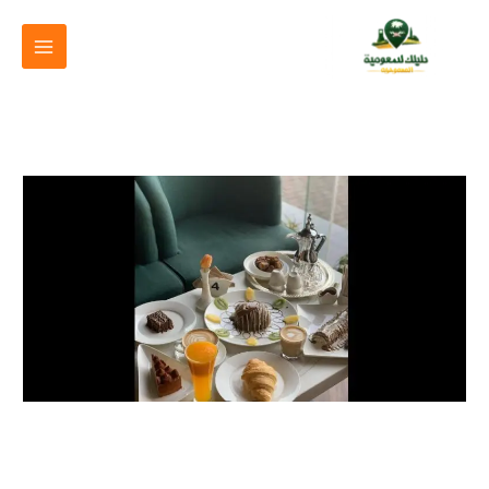
خطي
لى
لمحتوى