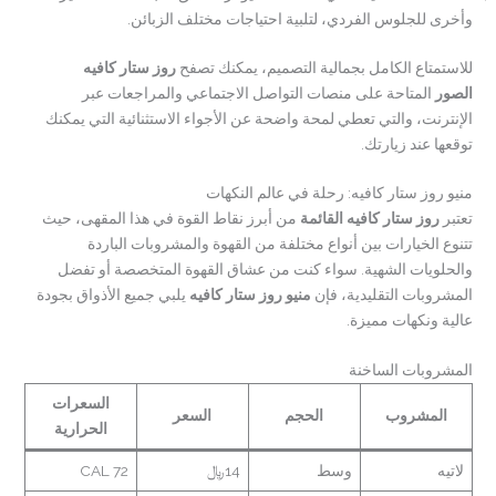
وأخرى للجلوس الفردي، لتلبية احتياجات مختلف الزبائن.
للاستمتاع الكامل بجمالية التصميم، يمكنك تصفح
روز ستار كافيه
الصور
المتاحة على منصات التواصل الاجتماعي والمراجعات عبر
الإنترنت، والتي تعطي لمحة واضحة عن الأجواء الاستثنائية التي يمكنك
توقعها عند زيارتك.
منيو روز ستار كافيه: رحلة في عالم النكهات
تعتبر
روز ستار كافيه القائمة
من أبرز نقاط القوة في هذا المقهى، حيث
تتنوع الخيارات بين أنواع مختلفة من القهوة والمشروبات الباردة
والحلويات الشهية. سواء كنت من عشاق القهوة المتخصصة أو تفضل
المشروبات التقليدية، فإن
منيو روز ستار كافيه
يلبي جميع الأذواق بجودة
عالية ونكهات مميزة.
المشروبات الساخنة
السعرات
المشروب
الحجم
السعر
الحرارية
لاتيه
وسط
14﷼
72 CAL