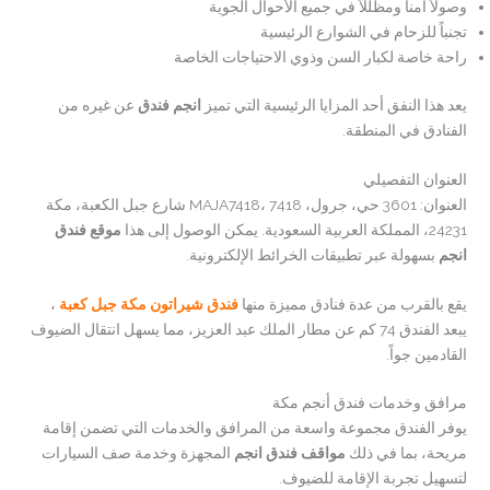
وصولاً آمناً ومظللاً في جميع الأحوال الجوية
تجنباً للزحام في الشوارع الرئيسية
راحة خاصة لكبار السن وذوي الاحتياجات الخاصة
يعد هذا النفق أحد المزايا الرئيسية التي تميز
انجم فندق
عن غيره من
الفنادق في المنطقة.
العنوان التفصيلي
العنوان: 3601 حي، جرول، MAJA7418، 7418 شارع جبل الكعبة، مكة
24231، المملكة العربية السعودية. يمكن الوصول إلى هذا
موقع فندق
انجم
بسهولة عبر تطبيقات الخرائط الإلكترونية.
يقع بالقرب من عدة فنادق مميزة منها
فندق شيراتون مكة جبل كعبة
،
يبعد الفندق 74 كم عن مطار الملك عبد العزيز، مما يسهل انتقال الضيوف
القادمين جواً.
مرافق وخدمات فندق أنجم مكة
يوفر الفندق مجموعة واسعة من المرافق والخدمات التي تضمن إقامة
مريحة، بما في ذلك
مواقف فندق انجم
المجهزة وخدمة صف السيارات
لتسهيل تجربة الإقامة للضيوف.