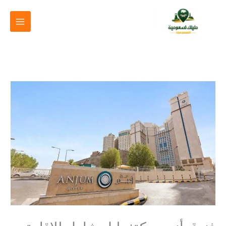
خطي
لى
لمحتوى