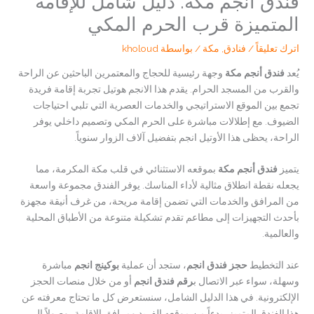
فندق أنجم مكة: دليل شامل للإقامة
المتميزة قرب الحرم المكي
اترك تعليقاً
/
فنادق
,
مكة
/ بواسطة
kholoud
يُعد
فندق أنجم مكة
وجهة رئيسية للحجاج والمعتمرين الباحثين عن الراحة
والقرب من المسجد الحرام. يقدم هذا الانجم هوتيل تجربة إقامة فريدة
تجمع بين الموقع الاستراتيجي والخدمات العصرية التي تلبي احتياجات
الضيوف. مع إطلالات مباشرة على الحرم المكي وتصميم داخلي يوفر
الراحة، يحظى هذا الأوتيل انجم بتفضيل آلاف الزوار سنوياً.
يتميز
فندق أنجم مكة
بموقعه الاستثنائي في قلب مكة المكرمة، مما
يجعله نقطة انطلاق مثالية لأداء المناسك. يوفر الفندق مجموعة واسعة
من المرافق والخدمات التي تضمن إقامة مريحة، من غرف أنيقة مجهزة
بأحدث التجهيزات إلى مطاعم تقدم تشكيلة متنوعة من الأطباق المحلية
والعالمية.
عند التخطيط
حجز فندق انجم
، ستجد أن عملية
بوكينج انجم
مباشرة
وسهلة، سواء عبر الاتصال ب
رقم فندق انجم
أو من خلال منصات الحجز
الإلكترونية. في هذا الدليل الشامل، سنستعرض كل ما تحتاج معرفته عن
هذا الفندق المتميز، بدءاً من موقعه الفريد ومرافق الإقامة، وصولاً إلى