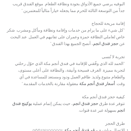
البوفيه يرضي جميع الأذواق بجودة ونظافة الطعام. موقع الفندق قريب
جداً من التوسعة الثالثة للحرم مما يجعله خياراً مثالياً للمعتمرين.”
إقامة مريحة للحجاج
“كل شيء على ما يرام من خدمات وإقامة ونظافة ومأكل ومشرب. شكر
خاص لعاملي النظافة حمزة وعمران على تفانيهم في العمل. عند البحث
عن
حجز فندق انجم
، أنصح الجميع بهذا الفندق.”
تجربة لا تُنسى
“الحمد لله الذي وفّقني للإقامة في فندق أنجم مكة الذي حوّل رحلتي
لتجربة مميزة. الغرف فسيحة وأنيقة، والنظافة على أعلى مستوى،
والطعام متنوع ولذيذ. طاقم العمل ودود ومستعد للمساعدة في أي
وقت.
أسعار فندق أنجم مكة
معقولة مقارنة بالخدمات المقدمة.”
كيفية حجز فندق أنجم مكة
تتوفر عدة طرق
حجز فندق انجم
، حيث يمكن إتمام عملية
بوكينج فندق
انجم
بسهولة عبر عدة قنوات.
طرق الحجز
الاتصال مباشرة ب
رقم فندق أنجم مكة
: +966125100000