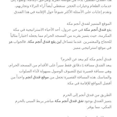
خدمات الطعام وخيارات الحجز. سنغطي أيضاً آراء النزلاء وتجاربهم،
ونقدم إجابات على الأسئلة الأكثر شيوعاً حول الإقامة في هذا الفندق.
الموقع المتميز لفندق أنجم مكة
يقع
فندق أنجم مكة
في حي جرول، أحد الأحياء الاستراتيجية في مكة
المكرمة، حيث يتميز بقربه من المسجد الحرام مما يجعله اختياراً مثالياً
للحجاج والمعتمرين. عندما تتساءل
این يقع فندق أنجم مكة
، فالجواب هو
في موقع استراتيجي مميز.
فندق أنجم مكة كم يبعد عن الحرم؟
يبعد الفندق مسافة 5 دقائق فقط سيراً على الأقدام من المسجد الحرام،
وهي مسافة قصيرة تتيح للضيوف الوصول بسهولة لأداء الصلوات
والمناسك. هذه المسافة القصيرة تجعل من
موقع فندق انجم
واحداً من
أفضل المواقع للإقامة في مكة.
الطريق من فندق أنجم إلى الحرم
يتميز الفندق بوجود
نفق فندق أنجم مكة
مباشر يربط المبنى بالحرم
المكي، مما يوفر: