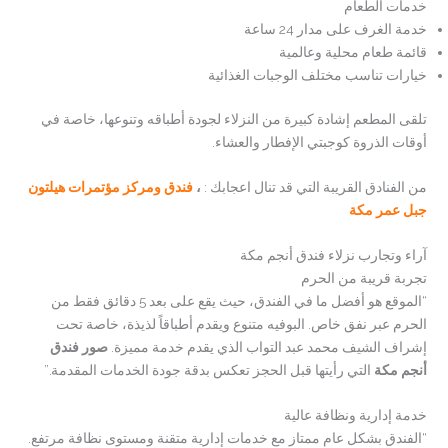
خدمات الطعام
خدمة الغرف على مدار 24 ساعة
قائمة طعام محلية وعالمية
خيارات تناسب مختلف الوجبات الغذائية
تلقى المطعم إشادة كبيرة من النزلاء لجودة أطباقه وتنوعها، خاصة في
أوقات الذروة كوجبتي الإفطار والعشاء.
من الفنادق القريبة التي قد تنال اعجابك :
،
فندق ومركز مؤتمرات هيلتون
جبل عمر مكة
آراء وتجارب نزلاء فندق أنجم مكة
تجربة قريبة من الحرم
“الموقع هو أفضل ما في الفندق، حيث يقع على بعد 5 دقائق فقط من
الحرم عبر نفق خاص. البوفيه متنوع ويقدم أطباقاً لذيذة، خاصة تحت
إشراف الشيف محمد عبد التواب الذي يقدم خدمة مميزة.
صور فندق
أنجم مكة
التي رأيتها قبل الحجز تعكس بدقة جودة الخدمات المقدمة.”
خدمة إدارية ونظافة عالية
“الفندق بشكل عام ممتاز مع خدمات إدارية متقنة ومستوى نظافة مرتفع.