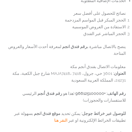
الخدمات الإضافية المطلوبة
نصائح للحصول على أفضل سعر
الحجز المبكر قبل المواسم المزدحمة
الاستفادة من العروض الموسمية
الحجز المباشر عبر الفندق
ينصح بالاتصال مباشرة ب
رقم فندق انجم
لمعرفة أحدث الأسعار والعروض
المتاحة.
معلومات الاتصال بفندق أنجم مكة
العنوان:
3601 حي، جرول، MAJA7418، 7418 شارع جبل الكعبة، مكة
24231، المملكة العربية السعودية
رقم الهاتف:
+966125100000
(هذا هو
رقم فندق أنجم
الرئيسي
للاستفسارات والحجوزات)
للوصول عبر خرائط جوجل:
يمكن تحديد
موقع فندق انجم
بسهولة عبر
تطبيقات الخرائط الإلكترونية او عبر
النقر هنا