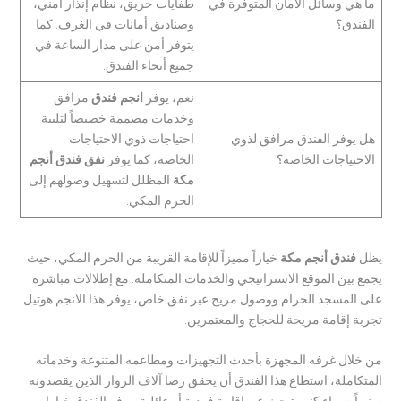
ما هي وسائل الأمان المتوفرة في
طفايات حريق، نظام إنذار أمني،
الفندق؟
وصناديق أمانات في الغرف. كما
يتوفر أمن على مدار الساعة في
جميع أنحاء الفندق.
نعم، يوفر
انجم فندق
مرافق
وخدمات مصممة خصيصاً لتلبية
هل يوفر الفندق مرافق لذوي
احتياجات ذوي الاحتياجات
الاحتياجات الخاصة؟
الخاصة، كما يوفر
نفق فندق أنجم
مكة
المظلل لتسهيل وصولهم إلى
الحرم المكي.
يظل
فندق أنجم مكة
خياراً مميزاً للإقامة القريبة من الحرم المكي، حيث
يجمع بين الموقع الاستراتيجي والخدمات المتكاملة. مع إطلالات مباشرة
على المسجد الحرام ووصول مريح عبر نفق خاص، يوفر هذا الانجم هوتيل
تجربة إقامة مريحة للحجاج والمعتمرين.
من خلال غرفه المجهزة بأحدث التجهيزات ومطاعمه المتنوعة وخدماته
المتكاملة، استطاع هذا الفندق أن يحقق رضا آلاف الزوار الذين يقصدونه
سنوياً. سواء كنت تبحث عن إقامة فردية أو عائلية، يوفر الفندق خيارات