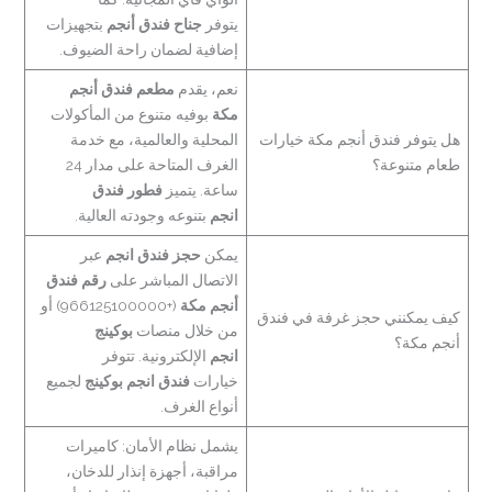
يتوفر
جناح فندق أنجم
بتجهيزات
إضافية لضمان راحة الضيوف.
نعم، يقدم
مطعم فندق أنجم
مكة
بوفيه متنوع من المأكولات
هل يتوفر فندق أنجم مكة خيارات
المحلية والعالمية، مع خدمة
طعام متنوعة؟
الغرف المتاحة على مدار 24
ساعة. يتميز
فطور فندق
انجم
بتنوعه وجودته العالية.
يمكن
حجز فندق انجم
عبر
الاتصال المباشر على
رقم فندق
أنجم مكة
(+966125100000) أو
كيف يمكنني حجز غرفة في فندق
من خلال منصات
بوكينج
أنجم مكة؟
انجم
الإلكترونية. تتوفر
خيارات
فندق انجم بوكينج
لجميع
أنواع الغرف.
يشمل نظام الأمان: كاميرات
مراقبة، أجهزة إنذار للدخان،