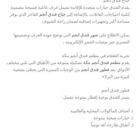
جناح فندق أنجم
يقدم الفندق خيارات متعددة للإقامة تشمل غرف عائلية فسيحة مصممة
لتلبية احتياجات العائلات، بالإضافة إلى
جناح فندق أنجم
الفاخر الذي يوفر
مساحة أكبر وتجهيزات إضافية لضمان راحة الضيوف.
يمكن الاطلاع على
صور فندق انجم
التي توضح جودة الغرف وتصميمها
العصري عبر منصات الحجز الإلكترونية ،
تجربة الطعام في مطعم فندق أنجم مكة
يقدم
مطعم فندق أنجم مكة
تشكيلة متنوعة من الأطباق التي تلبي مختلف
الأذواق. يعد
فطور فندق انجم
من الوجبات المميزة التي يحظى بشعبية
كبيرة بين النزلاء.
فطور فندق أنجم
يتميز الفندق بوجبة إفطار متنوعة تشمل:
أصناف المأكولات المحلية والعالمية
خيارات صحية متنوعة
أطباق طازجة تُعد يومياً