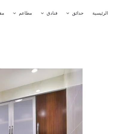
خطي
لى
الرئيسية
حدائق
فنادق
مطاعم
مق
لمحتوى