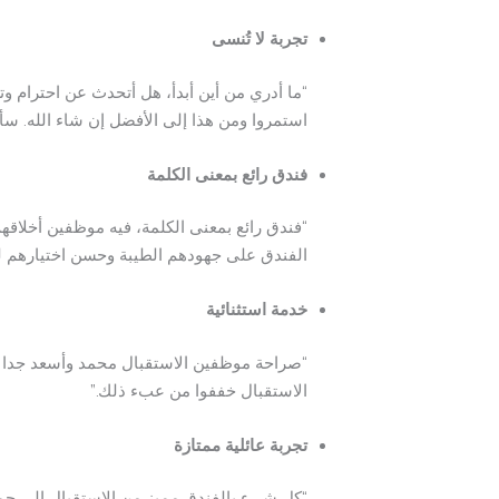
تجربة لا تُنسى
“ما أدري من أين أبدأ، هل أتحدث عن احترام و
استمروا ومن هذا إلى الأفضل إن شاء الله. سأ
فندق رائع بمعنى الكلمة
“فندق رائع بمعنى الكلمة، فيه موظفين أخلاق
الفندق على جهودهم الطيبة وحسن اختيارهم لموظ
خدمة استثنائية
“صراحة موظفين الاستقبال محمد وأسعد جدا را
الاستقبال خففوا من عبء ذلك.”
تجربة عائلية ممتازة
“كل شيء بالفندق مميز من الاستقبال إلى جميع