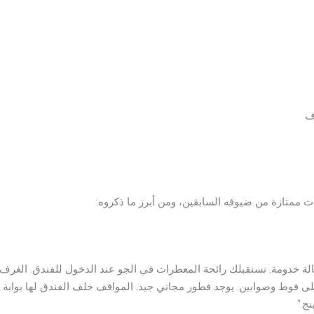
ف
 ممتازة من ضيوفه السابقين، ومن أبرز ما ذكروه:
عمالة خدومة. تستقبلك رائحة المعطرات في الجو عند الدخول للفندق. الغر
لى فوط وصوابين. يوجد فطور مجاني جيد. المواقف خلف الفندق لها بواب
ج.”