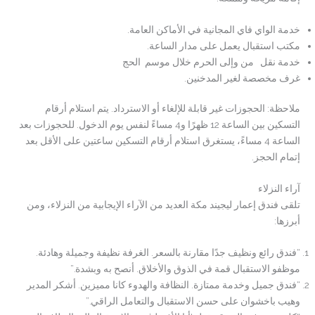
خدمة الواي فاي المجانية في الأماكن العامة.
مكتب استقبال يعمل على مدار الساعة.
خدمة نقل من وإلى الحرم خلال موسم الحج
غرف مخصصة لغير المدخنين.
ملاحظة: الحجوزات غير قابلة للإلغاء أو الاسترداد. يتم استلام أرقام
التسكين بين الساعة 12 ظهرًا و4 مساءً لنفس يوم الدخول. للحجوزات بعد
الساعة 4 مساءً، يستغرق استلام أرقام التسكين ساعتين على الأقل بعد
إتمام الحجز.
آراء النزلاء
تلقى فندق إعمار ليجيند مكة العديد من الآراء الإيجابية من النزلاء، ومن
أبرزها:
“فندق رائع ونظيف جدًا مقارنة بالسعر. الغرفة نظيفة وجميلة وهادئة.
موظفو الاستقبال قمة في الذوق والأخلاق. أنصح به وبشدة.”
“فندق جميل وخدمة ممتازة. النظافة والهدوء كانا مميزين. أشكر المدير
وهيب باخشوان على حسن الاستقبال والتعامل الراقي.”