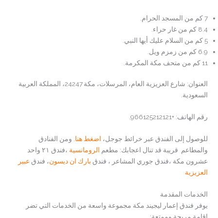
7 كم من المسجد الحرام.
8.4 كم من غار حراء.
5 كم من السلام عليك أيها النبي.
6.9 كم من زمزم ويل.
11 كم من متحف مكة المكرمة.
العنوان: شارع العزيزية العام، المرسلات، مكة 24247، المملكة العربية
السعودية.
رقم الهاتف: +966125212121.
للوصول إلى الفندق عبر خرائط جوجل،
اضغط هنا.
ومن الفنادق
والمطاعم قريبة قد تنال اعجابك: مطعم
الرومانسية
،فندق ٢١ واحد
عشرون مكة ،فندق جوري المشاعر ، فندق
بارك ان ديسون
، فندق
عبير
العزيزية
الخدمات المقدمة
يوفر فندق إعمار ليجيند مكة مجموعة واسعة من الخدمات التي تضر
إقامة مريحة وممتعة: