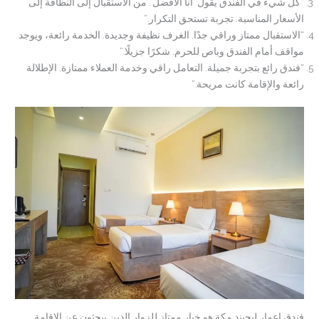
“كل شيء في الفندق يقول ‘أنا الأفضل’. من الاستقبال إلى النظافة إلى
الأسعار المناسبة. تجربة تستحق التكرار.”
“الاستقبال ممتاز وراقي جدًا. الغرف نظيفة وجديدة. الخدمة رائعة، ويوجد
مواقف أمام الفندق وباص للحرم. شكرًا جزيلًا.”
“فندق رائع بتجربة جميلة. التعامل راقي وخدمة العملاء ممتازة. الإطلالة
رائعة والإقامة كانت مريحة.”
فندق إعمار ليجيند مكة هو خيار ممتاز للزوار الذين يبحثون عن الإقامة