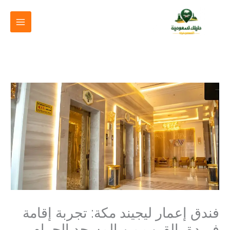
خطي
لى
لمحتوى
فندق إعمار ليجيند مكة: تجربة إقامة
فريدة بالقرب من المسجد الحرام