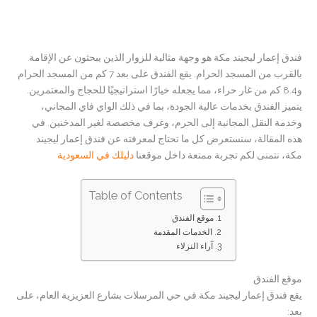
فندق إعمار ليجيند مكة هو وجهة مثالية للزوار الذين يبحثون عن الإقامة
بالقرب من المسجد الحرام. يقع الفندق على بعد 7 كم من المسجد الحرام
و8.4 كم من غار حراء، مما يجعله خيارًا استراتيجيًا للحجاج والمعتمرين.
يتميز الفندق بخدمات عالية الجودة، بما في ذلك الواي فاي المجاني،
وخدمة النقل المجانية إلى الحرم، وغرف مخصصة لغير المدخنين. في
هذه المقالة، سنستعرض كل ما تحتاج لمعرفته عن فندق إعمار ليجيند
مكة، نتمنى لكم تجربة ممتعة داخل موقعنا
دليلك في السعودية
Table of Contents
موقع الفندق
الخدمات المقدمة
آراء النزلاء
موقع الفندق
يقع فندق إعمار ليجيند مكة في حي المرسلات بشارع العزيزية العام، على
بعد: