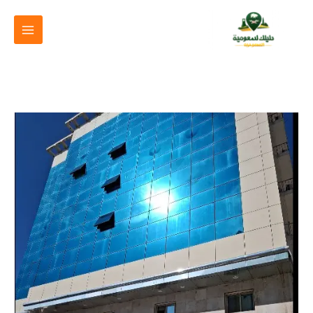
خطي
لى
لمحتوى