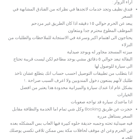
اراء الزوار :
فندق نظيف وتجد خدمات لاتجدها في نظرائه من الفنادق المشابهة في
السعر
يبعد عن الحرم حوالي ١٥ دقيقه اذا كان الطريق غير مزدحم
الموظف المطوع محترم جدا ومتعاون
يحتاجون الى اهتمام اكبر وسرعة في الاستجابة للملاحظات والطلبات من
النزلاء
ميزته المسجد مجاور له ويوجد صيدلية
البقالة تبعد حوالي ٥ دقائق مشي يوجد مطاعم لكن ليست قريبة تحتاج
الى سيارة للوصول لها
اذا بتطلب من تطبيقات التوصيل احسب حساب انك بتطلع عشان تاخذ
طلبك لأنهم يمنعون دخول المندوبين ولا اعرف السبب صراحة ..!
بشكل عام اذا عندك سيارة والميزانية محدودة هذا يعتبر من افضل
الخيارات
اذا ماعندك سيارة قد تواجه صعوبات
حجزت عن طريق Booking وكل شي تمام اما الخدمة والنظافة مقابل
السعر يستاهل مرره
فيه صيدلية تحته وجمبه حديقة حلوه كبيرة فيها العاب بس المشكله بعده
عن الحرم وعن اي موقف لحافلات مكة بس ممكن تلاقي تكسي يوصلك
للحرم