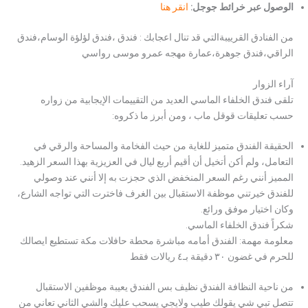
الوصول عبر خرائط جوجل:
انقر هنا
من الفنادق القرييبةالتي قد تنال اعجابك : فندق ،فندق لؤلؤة الوسام،فندق
الراقي،فندق جوهرة،عمارة مهجه عمرو موسى رواسي
آراء الزوار
تلقى فندق الخلفاء الماسي العديد من التقييمات الإيجابية من زواره
حسب تعليقات قوقل ماب ، ومن أبرز ما ذكروه:
الحقيقة الفندق متميز للغاية من حيث الفخامة والمساحة والرقي في
التعامل، ولم أكن أتخيل أن أقيم أربع ليال في العزيزية بهذا السعر الزهيد.
المميز أنني رغم السعر المنخفض الذي حجزت به إلا أنني عند وصولي
للفندق خيرتني موظفة الاستقبال بين الغرف فاخترت التي تواجه الشارع،
وكان اختيار موفق ورائع.
شكراً فندق الخلفاء الماسي.
معلومة مهمة: الفندق أمامه مباشرة محطة حافلات مكة تستطيع ايصالك
للحرم في غضون ٣٠ دقيقة بـ٤ ريالات فقط
من ناحية النظافة الفندق نظيف بس الفندق يعيبة موظفين الاستقبال
تتصل تبي شي يقولك طيب ولايجي يسحب عليك والشي الثاني تعاني من