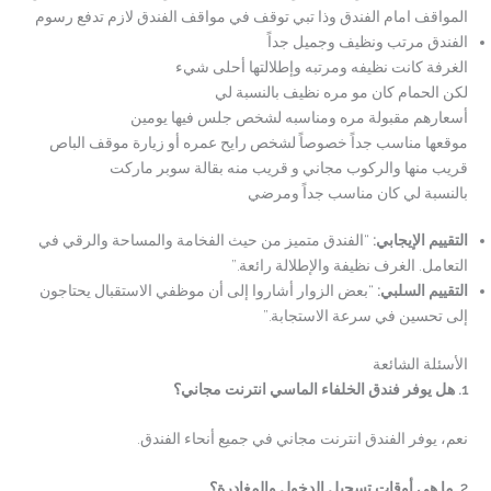
المواقف امام الفندق وذا تبي توقف في مواقف الفندق لازم تدفع رسوم
الفندق مرتب ونظيف وجميل جداً
الغرفة كانت نظيفه ومرتبه وإطلالتها أحلى شيء
لكن الحمام كان مو مره نظيف بالنسبة لي
أسعارهم مقبولة مره ومناسبه لشخص جلس فيها يومين
موقعها مناسب جداً خصوصاً لشخص رايح عمره أو زيارة موقف الباص
قريب منها والركوب مجاني و قريب منه بقالة سوبر ماركت
بالنسبة لي كان مناسب جداً ومرضي
التقييم الإيجابي
:
“الفندق متميز من حيث الفخامة والمساحة والرقي في
التعامل. الغرف نظيفة والإطلالة رائعة.”
التقييم السلبي
:
“بعض الزوار أشاروا إلى أن موظفي الاستقبال يحتاجون
إلى تحسين في سرعة الاستجابة.”
الأسئلة الشائعة
1. هل يوفر فندق الخلفاء الماسي انترنت مجاني؟
نعم، يوفر الفندق انترنت مجاني في جميع أنحاء الفندق.
2. ما هي أوقات تسجيل الدخول والمغادرة؟