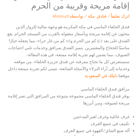
إقامة مريحة وقريبة من الحرم
اترك تعليقاً
/
فنادق
,
مكة
/ بواسطة
kholoud
فندق الخلفاء الماسي في مكة المكرمة هو وجهة مثالية للزوار الذين
يبحثون عن إقامة مريحة وبأسعار معقولة بالقرب من المسجد الحرام. يقع
الفندق على بعد 9.2 كم من الحرم و10 كم من غار حراء، مما يجعله خيارًا
مناسبًا للحجاج والمعتمرين. يتميز الفندق بمرافق وخدمات تلبي احتياجات
الضيوف، مما يضمن لهم تجربة إقامة ممتعة، في هذه المقالة،
سنستعرض كل ما تحتاج معرفته عن فندق جزيرة الخلفاء، من موقعه
وخدماته إلى آراء النزلاء والأسئلة الشائعة، نتمنى لكم تجربة ممتعة داخل
موقعنا
دليلك في السعودية
مرافق فندق الخلفاء الماسي
يوفر فندق الخلفاء الماسي مجموعة متنوعة من المرافق التي تضر إقامة
مريحة لضيوفه، ومن أبرزها:
غرف عائلية وغرف لغير المدخنين.
تكييف في جميع الغرف.
آلة صنع الشاي/القهوة في جميع الغرف.