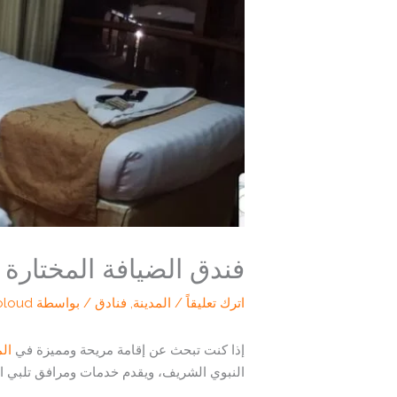
فندق الضيافة المختارة ا
اترك تعليقاً
/
المدينة
,
فنادق
/ بواسطة
oloud
إذا كنت تبحث عن إقامة مريحة ومميزة في
الم
النبوي الشريف، ويقدم خدمات ومرافق تلبي احت