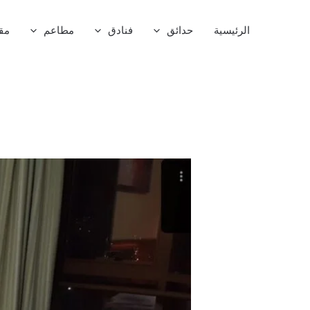
خطي
لى
الرئيسية
حدائق
فنادق
مطاعم
مق
لمحتوى