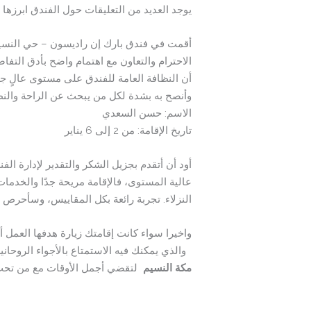
يوجد العديد من التعليقات حول الفندق ابرزها و
أقمت في فندق بارك إن راديسون – حي النسيم 
الاحترام والتعاون مع اهتمام واضح بأدق التفاص
أن النظافة العامة للفندق على مستوى عالٍ جدً
وأنصح به بشدة لكل من يبحث عن الراحة والنظ
الاسم: حسن السعدي
تاريخ الإقامة: من 2 إلى 6 يناير
أود أن أتقدم بجزيل الشكر والتقدير لإدارة ا
عالية المستوى، فالإقامة مريحة جدًا والخدمات
النزلاء. تجربة رائعة بكل المقاييس، وسأحرص ع
واخيرا سواء كانت إقامتك زيارة هدفها العمل أ
والذي يمكنك فيه الاستمتاع بالأجواء الروحانية
مكة النسيم
لتقضي أجمل الأوقات مع من تحب