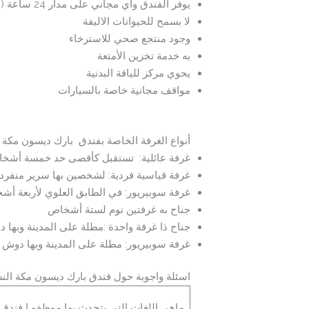
يوفر الفندق واي مجاني على مدار 24 ساعة ( الانترنت لاسلكي
لا بسمح للحيوانات الاليفة
وجود منتجع صحي للاسترخاء
به خدمة تخزين الأمتعة
يحوي مركز للياقة البدنية
مواقف مجانية خاصة بالسيارات
أنواع الغرفة الخاصة بفندق بارك ديسون مكة ا
غرفة عائلية: تستقبل كأقصى حد خمسة أشخ
غرفة قياسية فردية: لشخصين بها سرير منفرد
غرفة سوبيريور: في الطابق العلوي لأربعة أ
جناح به غرفتين نوم لستة أشخاص
جناح ذا غرفة واحدة :مطلة على المدينة وبها دوش وحمام خا
غرفة سوبيريور: مطلة على المدينة وبها دوش وحمام خاص(5 
اسئلة واجوبة حول فندق بارك ديسون مكة الن
ماهي اللغات التي يتحدث يها موظفو ا فندق 