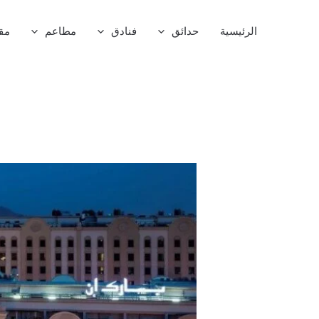
خطي
لى
الرئيسية
حدائق
فنادق
مطاعم
مق
لمحتوى