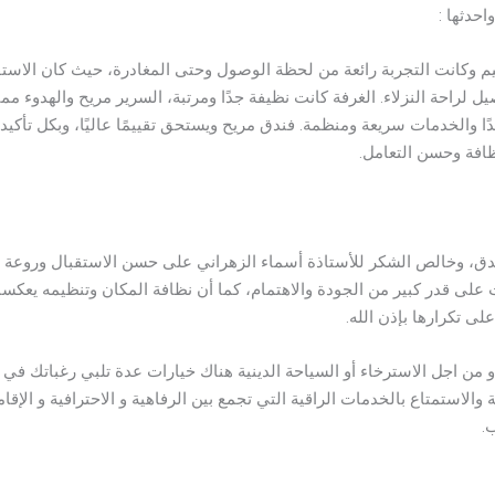
احدثها :
وكانت التجربة رائعة من لحظة الوصول وحتى المغادرة، حيث كان الاستقب
يل لراحة النزلاء. الغرفة كانت نظيفة جدًا ومرتبة، السرير مريح والهدوء مم
ا والخدمات سريعة ومنظمة. فندق مريح ويستحق تقييمًا عاليًا، وبكل تأكيد
افة وحسن التعامل.
لفندق، وخالص الشكر للأستاذة أسماء الزهراني على حسن الاستقبال وروعة ا
 على قدر كبير من الجودة والاهتمام، كما أن نظافة المكان وتنظيمه يعكسا
لى تكرارها بإذن الله.
و من اجل الاسترخاء أو السياحة الدينية هناك خيارات عدة تلبي رغباتك في 
 والاستمتاع بالخدمات الراقية التي تجمع بين الرفاهية و الاحترافية و الإقا
.