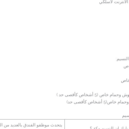
لنسيم:
اص
شخاص
ص (5 أشخاص كأقصى حد )
أشخاص كأقصى حد)
سيم
يتحدث موظفو الفندق بالعديد من اللغا
بارك إن النسيم مكة ؟