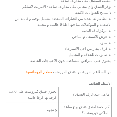
مكتب استقبال على مدار 24 ساعة
يوفر الفندق واي مجاني على مدار 24 ساعة ( الانترنت لاسلكي
لا بسمح للحيوانات الاليفة
به مطاعم له العديد من الخيارات المتعددة تشتمل بوفيه و قاىمة من
الاطعمة و المؤكةلات بما فيها اطباقا عالمية و محلية
به مركز لياقة البدنية
به حوض للاستحمام ساخن
به ساونا
به غرف بخار من اجل الاسترخاء
به صالونات للحلاقة و التجميل
يحتوي على المرافق المساعدة لذوي الاحتياجات الخاصة
من المطاعم القريبة من فندق الفورمنت
مطعم الرومانسية
الاسئلة الشائعة
يحتوي فندق فيرومنت على 1077
ما هي عدد غرف الفندق ؟
غرفة بها غرفا عائلية
كم نجمة لفندق فندق برج ساعة
5
نجوم
الملكي فيرومنت ؟