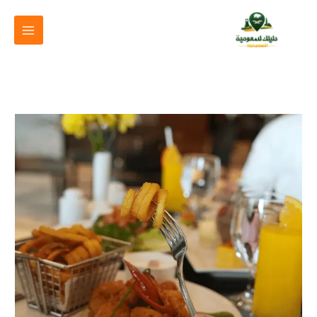
خطي
لى
لمحتوى