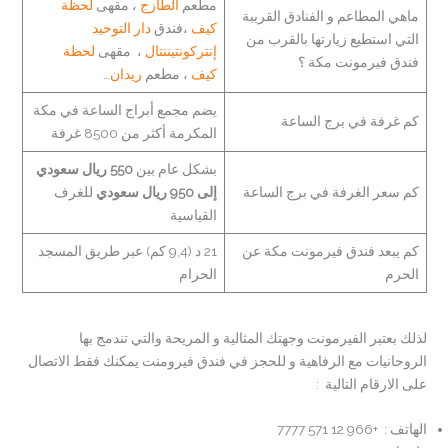
مطعم
الطازج
، مقهى
لحظة
ماهي المطاعم و الفنادق القريبة
كيف
،فندق
دار التوحيد
التي استطيع زيارتها بالقرب من
إنتركونتيننتال
، مقهى
لحظة
فندق فيرمونت مكة ؟
كيف
، مطعم
ريدان
…
يضم مجمع أبراج الساعة في مكة
كم غرفة في برج الساعة
المكرمة أكثر من 8500 غرفة
بشكل عام بين
550 ريال سعودي
كم سعر الغرفة في برج الساعة
إلى 950 ريال سعودي
للغرف
القياسية
كم يبعد فندق فيرمونت مكة عن
21 د (9,4 كم) عبر طریق المسجد
الحرم
الحرام
لذلك بعتبر الفيرمونت وجهتك المثالية و المريحة والتي تندمج بها
الروحانيات مع الرفاهية و للحجز في فندق فيرومنت يمكنك فقط الاتصال
على الارقام التالية :
الهاتف :
+966 12 571 7777