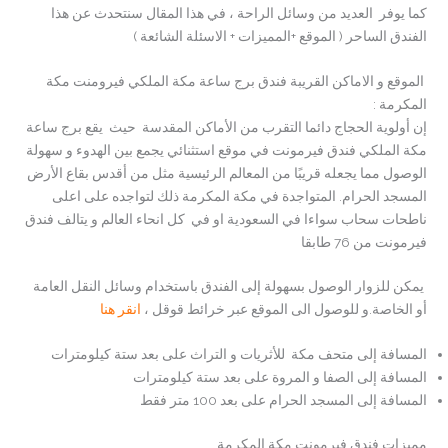
كما يوفر العديد من وسائل الراحة ، في هذا المقال سنتحدث عن هذا
الفندق الساحر ( الموقع +المميزات + الاسئلة الشائعة )
الموقع و الاماكن القريبة فندق برج ساعة مكة الملكي فيرومنت مكة
المكرمة :
إن أولوية الحجاج دائما التقرب من الأماكن المقدسة حيث يقع برج ساعة
مكة الملكي فندق فيرمونت في موقع استثنائي يجمع بين الهدوء و سهولة
الوصول مما يجعله قريبًا من المعالم الرئيسية مثل من أقدس بقاع الأرض
المسجد الحرام. المتواجدة في مكة المكرمة ذلك لتواجده على اعلى
ناطحات سحاب سواءا في السعودية او في كل انحاء العالم و يتالف فندق
فيرمونت من 76 طابقا
يمكن للزوار الوصول بسهولة إلى الفندق باستخدام وسائل النقل العامة
أو الخاصة.و للوصول الى الموقع عبر خرائط قوقل ،
انقر هنا
المسافة إلى متحف مكة للأثريات و التراث على بعد ستة كيلومترات
المسافة إلى الصفا و المروة على بعد ستة كيلومترات
المسافة إلى المسجد الحرام على بعد 100 متر فقط
مميزات فندق فيرمونت مكة المكرمة