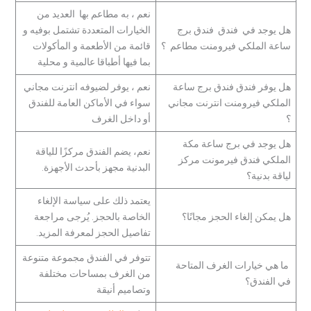
نعم ، به مطاعم بها العديد من
هل يوجد في فندق فندق برج
الخيارات المتعددة تشتمل بوفيه و
ساعة الملكي فيرومنت مطاعم ؟
قائمة من الأطعمة و المأكولات
بما فيها أطباقا عالمية و محلية
هل يوفر فندق فندق برج ساعة
نعم ، يوفر لضيوفه انترنت مجاني
الملكي فيرومنت انترنت مجاني
سواء في الأماكن العامة للفندق
؟
أو داخل الغرف
هل يوجد في برج ساعة مكة
نعم، يضم الفندق مركزًا للياقة
الملكي فندق فيرمونت مركز
البدنية مجهز بأحدث الأجهزة.
لياقة بدنية؟
يعتمد ذلك على سياسة الإلغاء
هل يمكن إلغاء الحجز مجانًا؟
الخاصة بالحجز. يُرجى مراجعة
تفاصيل الحجز لمعرفة المزيد.
تتوفر في الفندق مجموعة متنوعة
ما هي خيارات الغرف المتاحة
من الغرف بمساحات مختلفة
في الفندق؟
وتصاميم أنيقة