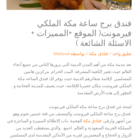
فندق برج ساعة مكة الملكي
فيرمونت( الموقع +المميزات +
الاسئلة الشائعة )
تعليق واحد
/
فنادق
,
مكة
/ بواسطة
kholoud
تعد مدينة مكة من أهم المدن الدينية التي يزورها الناس من جميع أنحاء
العالم حيث تعتبر الكعبة المشرفة ,البيت الحرام, مركزين هامين
للمسلمين لإقامة شعائرهم الدينية حيث يوفر لك فندق الساعه مكة
الملكي فيرومنت مكان عصريا للإقامة، حيث يضيف للمدينة الفخامة و
التطور إلى هذه الأرض المقدسة
لمحة عن فندق برج ساعة مكة الملكي فيرمونت
فندق برج ساعة الملكي فيرومنت والمصنف من فئة خمس نجوم وهو
من أشهر وارقى
فنادق مكة
الفخمة ذات إلاطلالة المميزة و الساحرة في
المملكة العربية السعودية و العالم اجمع والذي يستقطب العديد من
الزوار و الحجاج و المعتمرين لقربه من الأماكن المقدسة لدى المسلمين