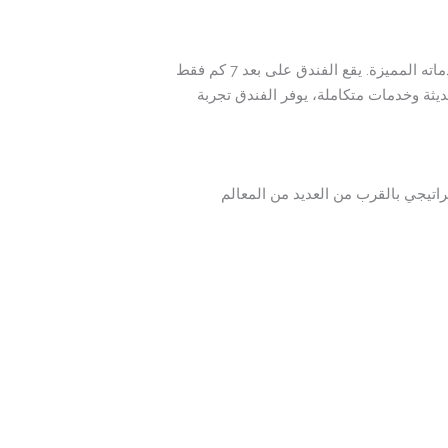
فندق جوري المشاعر مكة هو أحد أبرز الخيارات للإقامة القريبة من المسجد الحرام، حيث يتميز بموقعه الاستراتيجي وخدماته المميزة. يقع الفندق على بعد 7 كم فقط
ديثة وخدمات متكاملة، يوفر الفندق تجربة
رام. يتمتع الفندق بموقع استراتيجي بالقرب من العديد من المعالم