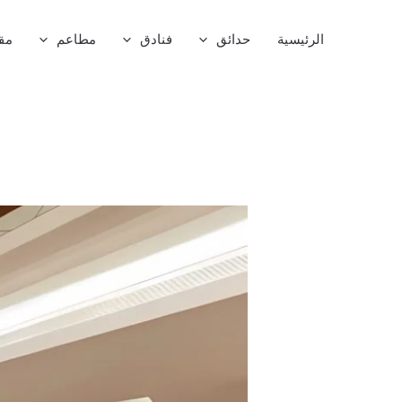
خطي
لى
الرئيسية
حدائق
فنادق
مطاعم
مق
لمحتوى