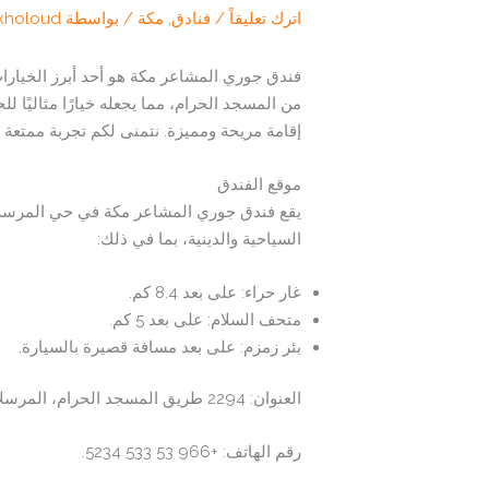
اترك تعليقاً
/
فنادق
,
مكة
/ بواسطة
kholoud
من المسجد الحرام، مما يجعله خيارًا مثاليًا 
إقامة مريحة ومميزة. نتمنى لكم تجربة ممتعة 
موقع الفندق
السياحية والدينية، بما في ذلك:
غار حراء: على بعد 8.4 كم.
متحف السلام: على بعد 5 كم.
بئر زمزم: على بعد مسافة قصيرة بالسيارة.
العنوان: 2294 طريق المسجد الحرام، المرسلات، مكة 24247، المملكة العربية السعودية.
رقم الهاتف: +966 53 533 5234.