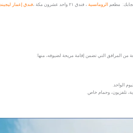
اعجابك: مطعم
الرومانسية
، فندق ٢١ واحد عشرون مكة ،
فندق إعمار ليجيند
من المرافق التي تضمن إقامة مريحة لضيوفه، منها:
ية، تلفزيون، وحمام خاص.