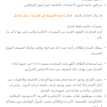
مرافق خاصة لذوي الاحتياجات الخاصة كمراحيض للمعاقين
قد ينال اعجابك فندق :
فندق اجنحة البسمة في المدينة ، دليل شامل
مميزات خاصة فقط لفندق
لدى فندق دار التقوى العديد من المميزات الخاصة والتي يتفرد بها نذكر ما
يلي :
يمتلك الفندق إطلالة رائعة حيث انك عند فتح نوافذه يقابلك المسجد النبوي
الشريف.
يتم استخدام الطاقة الكهربائية المتجددة بنسبة 100% في جميع أنحاء
الفندق حيث يهدف ذلك لتخفيف من حدة الاحتباس الحراري.
يتفرد الفندق بوجود حديقة شاي يقدم بها الوجبات الخفيفة والحلويات من
اجل الاسترخاء كما انه يتميز بوجود غرف مكيفة لراحة الزوار وانترنت
لاسلكي متاحة و مجانية في جميع غرف الفندق
يتحدث موظفوه بلغات متعددة :(الانجليزية العربية. الاندنوسية، البنغالية،
التاغالوغية، الفليبينية ،الاردية )وبالتالي يتسنى للزوار التواصل دون مشاكل
أو عناء