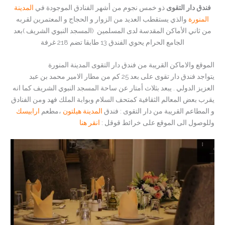
فندق دار التقوى
ذو خمس نجوم من أشهر الفنادق الموجودة في
المدينة
المنورة
والذي يستقطب العديد من الزوار و الحجاج و المعتمرين لقربه
من ثاني الأماكن المقدسة لدى المسلمين (المسجد النبوي الشريف )بعد
الجامع الحرام يحوي الفندق 13 طابقا تضم 218 غرفة
الموقع والاماكن القريبة من فندق دار التقوى المدينة المنورة
يتواجد فندق دار تقوى على بعد 25 كم من مطار الامير محمد بن عبد
العزيز الدولي . يبعد بثلاث أمتار عن ساحة المسجد النبوي الشريف كما انه
يقرب بعض المعالم الثقافية كمتحف السلام وبوابة الملك فهد ومن الفنادق
و المطاعم القريبة من دار التقوى : فندق
المدينة هيلتون
،مطعم
ارابيسك
وللوصول الى الموقع على خرائط قوقل :
انقر هنا