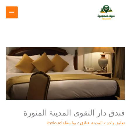
خطي
لى
لمحتوى
فندق دار التقوى المدينة المنورة
تعليق واحد
/
المدينة
,
فنادق
/ بواسطة
kholoud