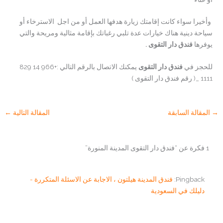
وأخيرا سواء كانت إقامتك زيارة هدفها العمل أو من اجل الاسترخاء أو
سياحة دينية هناك خيارات عدة تلبي رغباتك بإقامة مثالية ومريحة والتي
يوفرها
فندق دار التقوى .
للحجز في
فندق دار التقوى
يمكنك الاتصال بالرقم التالي :+966 14 829
1111 _( رقم فندق دار التقوى )
→
المقالة السابقة
المقالة التالية
←
1 فكرة عن “فندق دار التقوى المدينة المنورة”
Pingback:
فندق المدينة هيلتون ، الاجابة عن الاسئلة المتكررة -
دليلك في السعودية