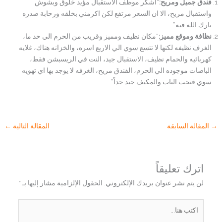
فندق جميل ومريح:
“أشكر موظف الاستقبال مؤيد خلوق وبشوش
واستقبال مريح، الا ان السعر مرتفع لكن اكرمني بخلقه ورحابة صدره
بارك الله فيه”
نظافة وموقع مميز:
“مكان نظيف ومميز وقريب من الحرم الي حد ما،
الغرف نظيفه لكنها لا تتسع سوي الي الاربع اسره، والخزانه هناك، غلايه
كهربائيه والحمام نظيف، الاستقبال جيد، النت في الريسبشن فقط،
الباصات موجوده الي الحرم، الفندق مريح، الغرفه لا يوجد بها اي تهويه
سوي فتحت الباب والمكيف جيد جداً”
→
المقالة السابقة
المقالة التالية
←
اترك تعليقاً
لن يتم نشر عنوان بريدك الإلكتروني.
الحقول الإلزامية مشار إليها بـ
*
اكتب
هنا...