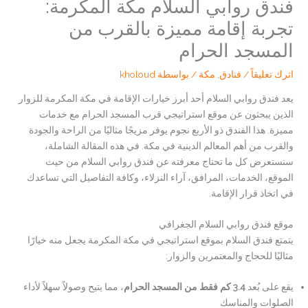
فندق روابي السلام مكة المكرمة:
تجربة إقامة مميزة بالقرب من
المسجد الحرام
اترك تعليقاً
/
فنادق
,
مكة
/ بواسطة
kholoud
يعد فندق روابي السلام أحد أبرز خيارات الإقامة في مكة المكرمة للزوار
الذين يبحثون عن موقع استراتيجي قرب المسجد الحرام مع خدمات
مميزة. هذا الفندق ذو الأربع نجوم يوفر مزيجًا مثاليًا من الراحة والجودة
والقرب من أهم المعالم الدينية في مكة. في هذه المقالة الشاملة،
سنستعرض كل ما تحتاج معرفته عن فندق روابي السلام من حيث
الموقع، الخدمات، المرافق، آراء النزلاء، وكافة التفاصيل التي تساعدك
في اتخاذ قرار الإقامة.
موقع فندق روابي السلام الجغرافي
يتمتع فندق السلام بموقع استراتيجي في مكة المكرمة يجعل منه خيارًا
مثاليًا للحجاج والمعتمرين والزوار:
يقع على بُعد
3.4 كم فقط من المسجد الحرام
، مما يتيح وصولاً سهلاً لأداء
الصلوات والمناسك