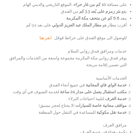
على مسافة
10 كم من غار حراء
، الموقع التاريخي والديني الهام
يقع
بئر زمزم على بُعد 3.3 كم
من الفندق
يبعد
6.8 كم عن متحف مكة المكرمة
أقرب مطار هو
مطار الملك عبد العزيز الدولي
على بعد 94 كم
للوصول الى موقع الفندق على خرائط قوقل :
انقر هنا
خدمات ومرافق فندق روابي السلام
يوفر فندق روابي مكة المكرمة مجموعة واسعة من الخدمات والمرافق
التي تضمن إقامة مريحة:
الخدمات الأساسية
خدمة الواي فاي المجانية
في جميع أنحاء الفندق
مكتب استقبال يعمل على مدار 24 ساعة
لخدمة الضيوف في أي وقت
خدمة الغرف
لتلبية احتياجات النزلاء
مواقف مجانية خاصة للسيارات
(لا يحتاج لحجز مسبق)
خدمة نقل مكوكية
للمساعدة في التنقل حول المنطقة
مرافق الغرف
تكييف هواء في جميع الغرف