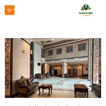
خطي
لى
لمحتوى