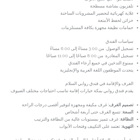
تلفزيون بشاشة مسطحة
غلاية كهربائية لتحضير المشروبات الساخنة
خزائن لحفظ الأمتعة
حمامات نظيفة مجهزة بكافة المستلزمات
سياسات الفندق
تسجيل الوصول: من 3:00 مساءً إلى 6:00 مساءً
تسجيل المغادرة: من 8:00 صباحًا إلى 11:00 صباحًا
ممنوع التدخين في جميع أرجاء الفندق
يتحدث الموظفون اللغة العربية والإنجليزية
الغرف والإقامة في فندق روابي السلام
يقدم فندق روابي بمكة خيارات إقامة تناسب احتياجات مختلف الضيوف:
تصميم الغرف:
غرف مكيفة ومجهزة لتوفير أقصى درجات الراحة
السعة:
تتسع الغرف حتى أربعة أشخاص
النظافة:
غرف تتميز بمستويات عالية من النظافة والترتيب
التهوية:
تعتمد على التكييف وفتحات الأبواب
رغم أن بعض النزلاء أشاروا إلى أن الغرف قد تكون محدودة المساحة