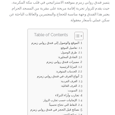
يتميز فندق روابي زمزم بموقعه الاستراتيجي في قلب مكة المكرمة،
حيث يقدم للزوار تجربة إقامة مريحة على مقربة من المسجد الحرام.
يعتبر هذا الفندق وجهة مناسبة للحجاج والمعتمرين والعائلات الباحثة عن
سكن عملي بأسعار معقولة.
Table of Contents
الموقع والوصول إلى فندق روابي زمزم
تفاصيل الموقع:
طرق الوصول:
الفنادق المجاورة:
مميزات فندق روابي زمزم
المزايا الرئيسية:
الخدمات المتوفرة:
أنواع الغرف في فندق روابي زمزم
الغرف الفردية:
الغرف العائلية:
السويت:
تجارب وآراء النزلاء
الإيجابيات حسب تجارب الزوار:
النقاط التي تحتاج تحسيناً:
نصائح قبل الحجز في فندق روابي زمزم
نصائح للحجز: