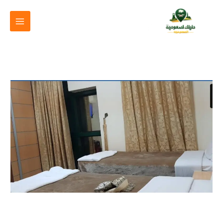
خطي
لى
لمحتوى