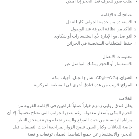
طلب صور للغرف قبل الحجز إذا أمكن
نصائح أثناء الإقامة:
الاستفادة من خدمة الجولف كار للتنقل
التأكد من نظافة الغرفة عند الوصول
التواصل مع الإدارة لأي استفسارات أو شكاوى
حفظ المتعلقات الشخصية في الخزائن
معلومات الاتصال
للاستفسار أو الحجز يمكنك التواصل عبر:
العنوان
:
CR9H+QG4، شارع الجبل، أجياد، مكة
الموقع
:
قريب من عدة فنادق أخرى في المنطقة المركزية
الخلاصة
يظل فندق روابي زمزم خياراً عملياً للراغبين في الإقامة القريبة من
الحرم المكي بأسعار معقولة. رغم بعض الجوانب التي تحتاج تحسيناً، إلا أن
مزاياه الرئيسية من حيث الموقع والسعر تجعله وجهة تستحق النظر،
خاصة للعائلات وكبار السن. ننصح الزوار بمراجعة أحدث التقييمات قبل
الحجز، والاستفسار عن جميع التفاصيل لضمان توقعات واقعية.