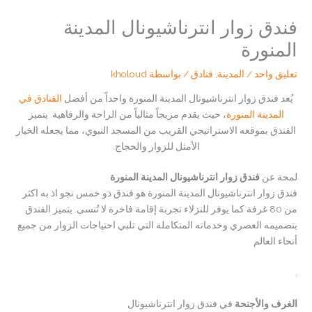
فندق زوار انترناشيونال المدينة
المنورة
تعليق واحد
/
المدينة
,
فنادق
/ بواسطة
kholoud
يُعد فندق زوار انترناشيونال المدينة المنورة واحداً من أفضل
الفنادق في
المدينة المنورة
، حيث يقدم مزيجاً مثالياً من الراحة والرفاهية. يتميز
الفندق بموقعه الاستراتيجي القريب من المسجد النبوي، مما يجعله الخيار
الأمثل للزوار والحجاج.
لمحة عن
فندق زوار انترناشيونال المدينة المنورة
فندق زوار انترناشيونال المدينة المنورة هو فندق ذو خمس نجو اذ به اكثر
من 80 غرفة كما يوفر للنزلاء تجربة إقامة فاخرة لا تُنسى. يتميز الفندق
بتصميمه العصري وخدماته المتكاملة التي تلبي احتياجات الزوار من جميع
أنحاء العالم
.
الغرف والأجنحة
في فندق زوار انترناشيونال