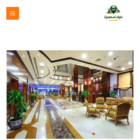
خطي
لى
لمحتوى