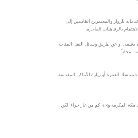
Safeer Almis) هو فندق اقتصادي يقع في قلب مكة المكرمة، تم افتتاحه عام 1990 ليقدم خدماته للزوار والمعتمرين القادمين إلى
هتمام بالرفاهيات الفاخرة.
يتميز فندق سفير المسك بمكة بقربه النسبي من الحرم المكي، حيث يمكن الوصول إليه مشياً على الأقدام في حوالي 20 دقيقة، أو عن طريق وسائل النقل المتاحة
 مجاناً.
 لأداء مناسك العمرة أو زيارة الأماكن المقدسة.
يقع فندق سفير المسك (Safeer Almisk Hotel) في حي التيسير بمدينة مكة المكرمة، على بعد حوالي 3.9 كم من متحف مكة المكرمة و9.3 كم من غار حراء. لكن