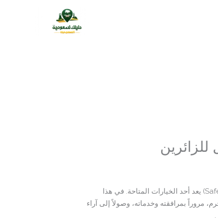
إذا كنت تبحث عن فندق اقتصادي في مكة المكرمة قريب من الحرم المكي، فإن فندق سفير المسك (Safeer Almisk Hotel) يعد أحد الخيارات المتاحة. في هذا
 مروراً بمرافقته وخدماته، وصولاً إلى آراء
.