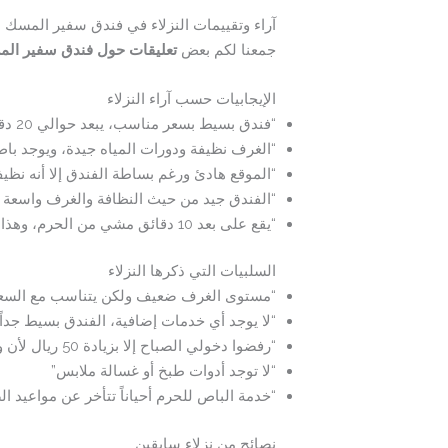
آراء وتقييمات النزلاء في فندق سفير المسك
جمعنا لكم بعض
تعليقات حول فندق سفير ال
الإيجابيات حسب آراء النزلاء
“فندق بسيط بسعر مناسب، يبعد حوالي 20 دقيقة مشي عن الحرم”
“الغرف نظيفة ودورات المياه جيدة، ويوجد با
“الموقع هادئ ورغم بساطة الفندق إلا أنه نظي
“الفندق جيد من حيث النظافة والغرف واسعة نس
“يقع على بعد 10 دقائق مشي من الحرم، وهذا ممتاز بالنسبة للسعر”
السلبيات التي ذكرها النزلاء
“مستوى الغرف ضعيف ولكن يتناسب مع السع
“لا يوجد أي خدمات إضافية، الفندق بسيط جداً”
“رفضوا دخولي الصباح إلا بزيادة 50 ريال لأن وقت الدخول الرسمي 2 ظهراً”
“لا توجد أدوات طبخ أو غسالة ملابس”
“خدمة الباص للحرم أحياناً تتأخر عن مواعيد ا
نصائح من نزلاء سابقين