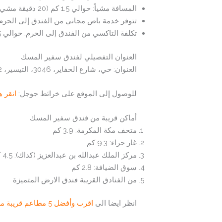
المسافة مشياً: حوالي 1.5 كم (20 دقيقة مشي)
تتوفر خدمة باص مجاني من الفندق إلى الحرم
تكلفة التاكسي من الفندق إلى الحرم: حوالي 5 ريال سعودي
العنوان التفصيلي لفندق سفير المسك
العنوان: حي، شارع الحفاير، 3046، التيسير، MATA7652، 7652، مكة 24231، المملكة العربية السعودية
للوصول إلى الموقع على خرائط جوجل:
انقر ه
أماكن قريبة من فندق سفير المسك
متحف مكة المكرمة: 3.9 كم
غار حراء: 9.3 كم
مركز الملك عبدالله بن عبدالعزيز (كداك): 4.5 كم
سوق الضيافة: 2.8 كم
من الفنادق القريبة فندق الارض المتميزة
انظر ايضا الى
اقرب وأفضل 5 مطاعم قريبة من الحرم المكي 2025