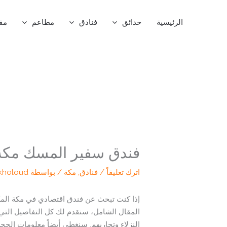
خطي
لى
الرئيسية
حدائق
فنادق
مطاعم
مق
لمحتوى
فندق سفير المسك مكة (Safeer Almisk Hotel): دليل شامل للز
اترك تعليقاً
/
فنادق
,
مكة
/ بواسطة
kholoud
المقال الشامل، سنقدم لك كل التفاصيل التي تح
النزلاء وتجاربهم. سنغطي أيضاً معلومات الحجز،