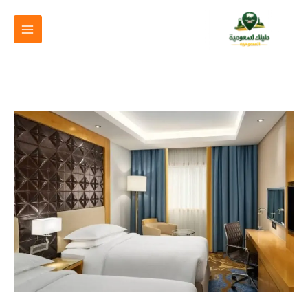
خطي
لى
لمحتوى