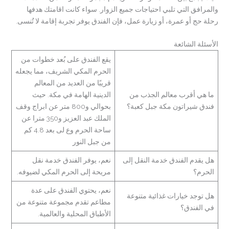
والمرافق التي تلبي احتياجات جميع الزوار. سواء كانت اقامتك هدفها
رحلة حج أو عمرة، أو زيارة عمل، فإن الفندق يوفر تجربة إقامة لا تُنسى.
الأسئلة الشائعة
يقع الفندق على بُعد خطوات من
الحرم المكي الشريف، مما يجعله
قريبًا من العديد من المعالم
ما هي أقرب معالم الجذب من
الدينية الهامة في مكة. حيث
فندق شيراتون مكة جبل كعبة؟
بحوالي و800 متر عن ابراج وقف
الملك عبد العزيز و350 مترا عن
ساحة الحرم وع لى بعد 4.8 كم
من جبل النور
هل يقدم الفندق خدمة النقل إلى
نعم، يوفر الفندق خدمة نقل
الحرم؟
مريحة إلى الحرم المكي لضيوفه.
نعم، يحتوي الفندق على عدة
هل توجد خيارات غذائية متنوعة
مطاعم تقدم مجموعة متنوعة من
في الفندق؟
الأطباق المحلية والعالمية.