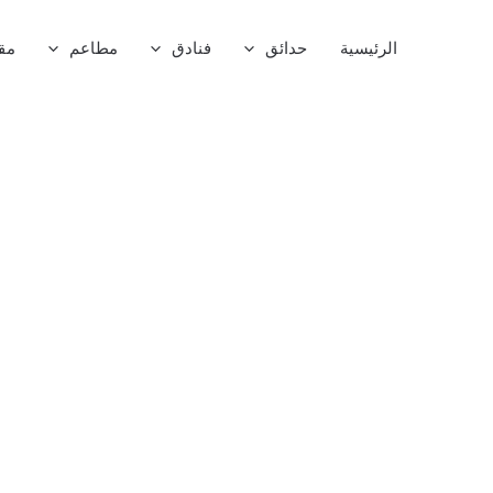
خطي
لى
الرئيسية
حدائق
فنادق
مطاعم
مق
لمحتوى