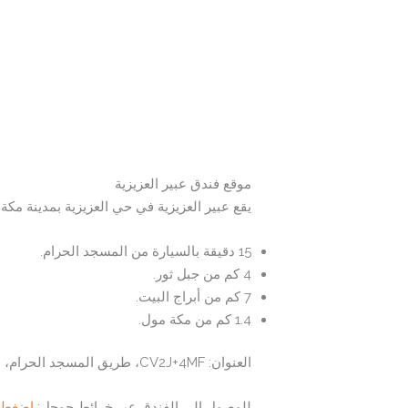
موقع فندق عبير العزيزية
يقع عبير العزيزية في حي العزيزية بمدينة مكة 
15 دقيقة بالسيارة من المسجد الحرام.
4 كم من جبل ثور.
7 كم من أبراج البيت.
1.4 كم من مكة مول.
العنوان: CV2J+4MF، طریق المسجد الحرام، المرسلات، مكة 24247، المملكة العربية السعودية.
للوصول إلى الفندق عبر خرائط جوجل:
اضغط ه