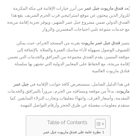
يُعد
فندق ماريوت جبل عمر
من أبرز خيارات الإقامة في مكة المكرمة
للزوار الذين يبحثون عن موقع استراتيجي قرب الحرم الشريف. يقع هذا
الفندق الدولي ضمن مشروع جبل عمر الشهير، ويوفر تجربة إقامة مريحة
مع خدمات متنوعة تلبي احتياجات المعتمرين والزوار.
يتميز
فندق جبل عمر ماريوت
بقربه من المسجد الحرام، حيث يمكن
للضيوف الوصول بسهولة لأداء مناسك العمرة والصلاة. بالإضافة إلى
موقعه المتميز، يقدم الفندق مجموعة من المرافق والخدمات التي تضمن
إقامة مريحة، مع الحفاظ على المعايير الدولية التي تشتهر بها سلسلة
فنادق ماريوت العالمية.
في هذا الدليل الشامل، سنستعرض كافة جوانب الإقامة في
جبل عمر
ماريوت
، بدءاً من موقعه ومسافته من الحرم، مروراً بالمرافق والخدمات
المقدمة، وأسعار الغرف، وانتهاءً بتعليقات وتجارب النزلاء السابقين. كما
سنقدم معلومات مفصلة عن طرق الحجز وأرقام التواصل المهمة.
Table of Contents
نظرة عامة على فندق ماريوت جبل عمر