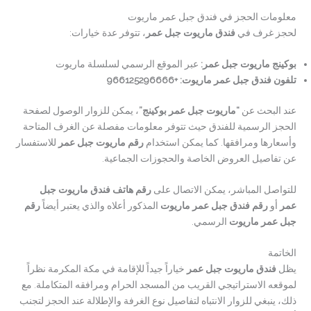
معلومات الحجز في فندق جبل عمر ماريوت
لحجز غرف في
فندق ماريوت جبل عمر
، تتوفر عدة خيارات:
بوكينج ماريوت جبل عمر:
عبر الموقع الرسمي لسلسلة ماريوت
تلفون فندق جبل عمر ماريوت:
+966125296666
عند البحث عن
“ماريوت جبل عمر بوكينج”
، يمكن للزوار الوصول لصفحة
الحجز الرسمية للفندق حيث تتوفر معلومات مفصلة عن الغرف المتاحة
وأسعارها ومرافقها. كما يمكن استخدام
رقم ماريوت جبل عمر
للاستفسار
عن تفاصيل العروض الخاصة والحجوزات الجماعية.
للتواصل المباشر، يمكن الاتصال على
رقم هاتف فندق ماريوت جبل
عمر
أو
رقم فندق جبل عمر ماريوت
المذكور أعلاه والذي يعتبر أيضاً
رقم
جبل عمر ماريوت
الرسمي.
الخاتمة
يظل
فندق ماريوت جبل عمر
خياراً جيداً للإقامة في مكة المكرمة نظراً
لموقعه الاستراتيجي القريب من المسجد الحرام ومرافقه المتكاملة. مع
ذلك، ينبغي للزوار الانتباه لتفاصيل نوع الغرفة والإطلالة عند الحجز لتجنب