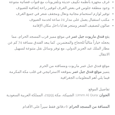
غرف مجهزة بأنظمة تكييف حديثة وتلفزيونات مع قنوات فضائية متنوعة
وجود منطقة جلوس في بعض الغرف لتوفير راحة إضافية للضيوف
توفير لوازم استحمام مجانية ونعال ومجفف شعر في جميع الغرف
مكتب استقبال يعمل على مدار 24 ساعة لخدمة الضيوف
صالون لتصفيف الشعر ومتجر هدايا داخل مكان الإقامة
يقع
فندق ماريوت جبل عمر
في موقع مميز قرب المسجد الحرام، مما
يجعله خياراً مثالياً للحجاج والمعتمرين. كما يبعد الفندق مسافة 74 كم عن
مطار الملك عبد العزيز الدولي، مع توفر وسائل نقل متنوعة لتسهيل
الانتقال.
موقع فندق جبل عمر ماريوت ومسافته من الحرم
يتميز
موقع فندق جبل عمر
بموقعه الاستراتيجي في قلب مكة المكرمة.
فيما يلي أهم المعلومات الجغرافية:
تفاصيل الموقع:
العنوان:
Umm Al Qura, الشبيكة، مكة 21955، المملكة العربية السعودية
المسافة من المسجد الحرام:
6 دقائق فقط سيراً على الأقدام