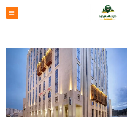
خطي
لى
لمحتوى