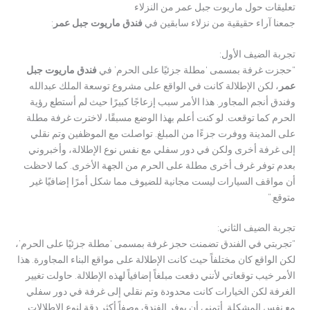
تعليقات حول ماريوت جبل عمر من النزلاء
جمعنا آراء حقيقية من نزلاء سابقين في
فندق ماريوت جبل عمر
:
تجربة الضيف الأول:
“حجزت غرفة بمسمى ‘مطلة جزئيًا على الحرم’ في
فندق ماريوت جبل
عمر
، لكن الإطلالة كانت في الواقع على مشروع توسعة الملك عبدالله
وفندق أنجم المجاور. هذا الأمر سبب إزعاجًا كبيرًا حيث لم أستطع رؤية
الحرم كما توقعت. لو كنت أعلم بهذا الوضع مسبقًا، لاخترت غرفة مطلة
على المدينة ووفرت جزءًا من المبلغ. تواصلت مع الموظفين وتم نقلي
إلى غرفة أخرى ولكن في دور سفلي مع نفس نوع الإطلالة، وأخبروني
بعدم توفر غرف أخرى مطلة على الحرم من الجهة الأخرى. كما لاحظت
أن مواقف السيارات ليست مجانية للضيوف مما شكل أمرًا إضافيًا غير
متوقع.”
تجربة الضيف الثاني:
“تجربتي في الفندق تضمنت حجز غرفة بمسمى ‘مطلة جزئيًا على الحرم’،
لكن الواقع كان مختلفاً حيث كانت الإطلالة على مواقع البناء المجاورة. هذا
الأمر خيب توقعاتي لأنني دفعت مبلغاً إضافياً لهذه الإطلالة. حاولت تغيير
الغرفة لكن الخيارات كانت محدودة وتم نقلي إلى غرفة في دور سفلي
مع نفس المشكلة. أتمنى أن يوفر الفندق وصفاً أكثر دقة لنوع الإطلالات