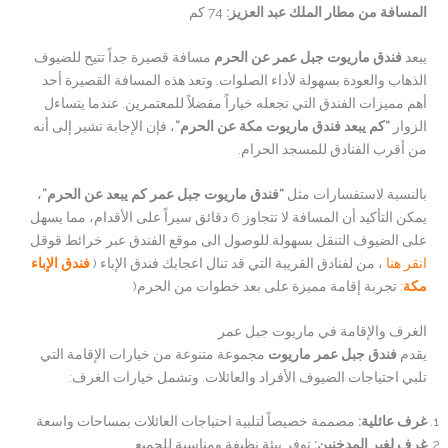
المسافة من مطار الملك عبد العزيز:
74 كم
يبعد
فندق ماريوت جبل عمر عن الحرم
مسافة قصيرة جداً تتيح للضيوف
الذهاب والعودة بسهولة لأداء الصلوات. وتعد هذه المسافة القصيرة أحد
أهم مميزات الفندق التي تجعله خياراً مفضلاً للمعتمرين. عندما يتساءل
الزوار
“كم يبعد فندق ماريوت مكة عن الحرم”
، فإن الإجابة تشير إلى أنه
من أقرب الفنادق للمسجد الحرام.
بالنسبة لاستفسارات مثل
“فندق ماريوت جبل عمر كم يبعد عن الحرم”
،
يمكن التأكيد أن المسافة لا تتجاوز 6 دقائق سيراً على الأقدام، مما يسهل
على الضيوف التنقل بسهولة.للوصول الى موقع الفندق عبر خرائط قوقل
انقر هنا
، من لفنادق القريبة التي قد تنال اعجابك فندق الإباء (
فندق الإباء
مكة
:
تجربة إقامة مميزة على بعد خطوات من الحرم(
الغرف والإقامة في ماريوت جبل عمر
يقدم
فندق جبل عمر ماريوت
مجموعة متنوعة من خيارات الإقامة التي
تلبي احتياجات الضيوف الأفراد والعائلات. وتشمل خيارات الغرف:
غرف عائلية:
مصممة خصيصاً لتلبية احتياجات العائلات بمساحات واسعة
غرف لغير المدخنين:
توفر بيئة نظيفة ومناسبة للجميع