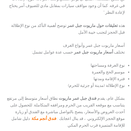
في غرفه. كما أن وجود مواقف سيارات بمقابل مادي للضيوف أمر يحتاج
لإعادة النظر.”
هذه
تعليقات حول ماريوت جبل عمر
توضح أهمية التأكد من نوع الإطلالة
قبل الحجز لتجنب خيبة الأمل.
أسعار ماريوت جبل عمر وأنواع الغرف
تختلف
أسعار ماريوت جبل عمر
حسب عدة عوامل تشمل:
نوع الغرفة ومساحتها
موسم الحج والعمرة
فترة الإقامة ومدتها
نوع الإطلالة (مدينة أو جزئية للحرم)
بشكل عام، يقدم
فندق جبل عمر ماريوت
نطاق أسعار متوسط إلى مرتفع
يتناسب مع موقعه القريب من الحرم ومرافقه المتكاملة. للحصول على
أحدث العروض والأسعار، ينصح بالتواصل مباشرة مع الفندق أو زيارة
موقع الحجز الإلكتروني. ، قد ينال اعجابك :
ف
ندق أنجم مكة
: دليل شامل
للإقامة المتميزة قرب الحرم المكي