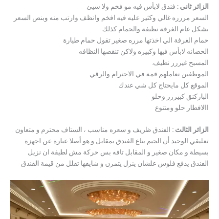
الزائر ثاني :
فندق لابأس فيه مو فخم ولا سيئ
السعر مررره غالي وكثير عليه فيه افخم وانظف وارتب منه وبنص السعر
بشكل عام الغرفة نظيفة والحمام كذلك .
حمام الغرفة الي اخذتها مرره صغير تقول حمام طيارة
الحضانه لابأس فيها وكبيره ولاكن تنقصها النظافه
المسبح غيررر نظيف.
الموظفين تعاملهم قمة في الاحترام والرقي
الموقع كل مايحتاج كل شي عندك
الباركنق كبيررر وحلو
االافطار حلو ومتنوع
الزائر الثالث :
الفندق ظريف و سعره مناسب ، الستاف محترم و متعاون .
تعليقي الوحيد أن الجيم بتاع الفندق بمقابل و هو أصلا عبارة عن اجهزة
بسيطة و مكان صغير و المقابل تافه بس حركة مش لطيفة ان نزيل
الفندق يدفع فلوس علشان ينزل يتمرن و شايفها تقلل من قيمة الفندق