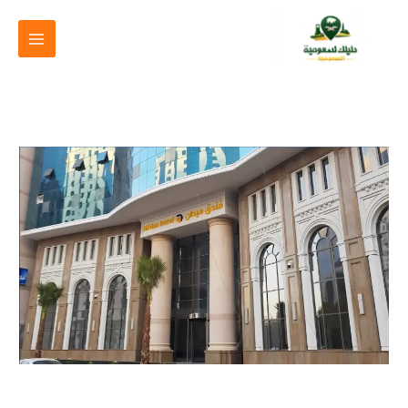
خطي
لى
لمحتوى