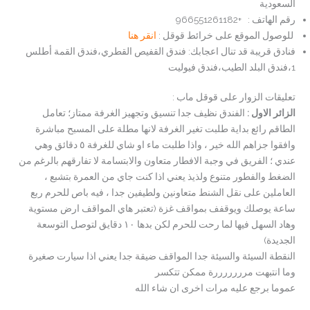
السعودية
رقم الهاتف : +966551261182
للوصول الموقع على خرائط قوقل :
انقر هنا
فنادق قريبة قد تنال اعجابك: فندق القفيص القطري،فندق القمة أطلس
1،فندق البلد الطيب،فندق فيوليت
تعليقات الزوار على قوقل ماب :
الزائر الاول :
الفندق نظيف جدا تنسيق وتجهيز الغرفة ممتاز؛ تعامل
الطاقم رائع بداية طلبت تغير الغرفة لانها مطلة على المسبح مباشرة
وافقوا جزاهم الله خير ، واذا طلبت ماء او شاي للغرفة ٥ دقائق وهي
عندي ؛ الفريق في وجبة الافطار متعاون والابتسامة لا تفارقهم بالرغم من
الضغط والفطور متنوع ولذيذ يعني اذا كنت جاي من العمرة بتشبع ،
العاملين على نقل الشنط متعاونين ولطيفين جدا ، فيه باص للحرم ربع
ساعة يوصلك ويوقفف بمواقف غزة (تعتبر هاي المواقف ارض مستوية
وهاد السهل فيها لما رحت للحرم لكن بدها ١٠ دقايق لتوصل التوسعة
الجديدة)
النقطة السيئة والسيئة جدا المواقف ضيقة جدا يعني اذا سيارت صغيرة
وما انتبهت مرررررررة ممكن تتكسر
عموما برجع عليه مرات اخرى ان شاء الله