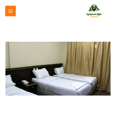
خطي
لى
لمحتوى