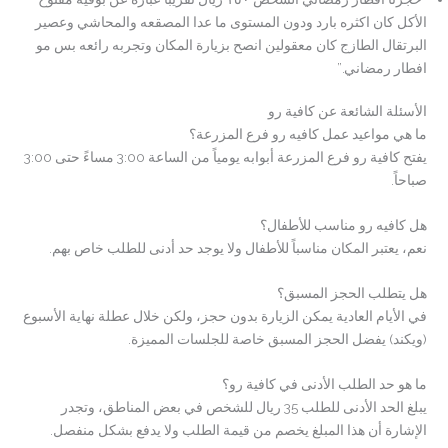
الأكل كان اكثره بارد ودون المستوى ما عدا المصقعه والمحاشي وعصير
البرتقال الطازج كان معقولين انصح بزيارة المكان وتجربه رائعه بس مو
افطار رمضاني.”
الأسئلة الشائعة عن كافية رو
ما هي مواعيد عمل كافيه رو فرع المزرعة؟
يفتح كافية رو فرع المزرعة أبوابه يومياً من الساعة 3:00 مساءً حتى 3:00
صباحاً.
هل كافيه رو مناسب للأطفال؟
نعم، يعتبر المكان مناسباً للأطفال ولا يوجد حد أدنى للطلب خاص بهم.
هل يتطلب الحجز المسبق؟
في الأيام العادية يمكن الزيارة بدون حجز، ولكن خلال عطلة نهاية الأسبوع
(ويكند) يفضل الحجز المسبق خاصة للجلسات المميزة.
ما هو حد الطلب الأدنى في كافية رو؟
يبلغ الحد الأدنى للطلب 35 ريال للشخص في بعض المناطق، وتجدر
الإشارة أن هذا المبلغ يخصم من قيمة الطلب ولا يدفع بشكل منفصل.