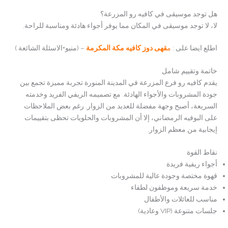
هل توجد موسيقى في كافيه رو المزرعة؟
لا، لا توجد موسيقى في المكان مما يوفر أجواء هادئة ومناسبة للراحة.
اطلع ايضا على :
م
قهى دوز كافيه مكة المكرمة
– (منيو+الاسئلة الشائعة )
خاتمة وتقييم شامل
يقدم كافيه رو فرع المزرعة في المدينة المنورة تجربة مميزة تجمع بين
جودة المشروبات والأجواء الهادئة. مع تصميمه الريفي الفريد وخدمته
السريعة، أصبح وجهة مفضلة للعديد من الزوار. رغم بعض الملاحظات
على البوفيه الرمضاني، إلا أن المشروبات والحلويات تحظى بتقييمات
إيجابية من معظم الزوار.
نقاط القوة
أجواء ريفية فريدة
قهوة مختصة وجودة عالية للمشروبات
خدمة سريعة وموظفون لطفاء
مناسب للعائلات والأطفال
جلسات متنوعة (VIP وعادية)