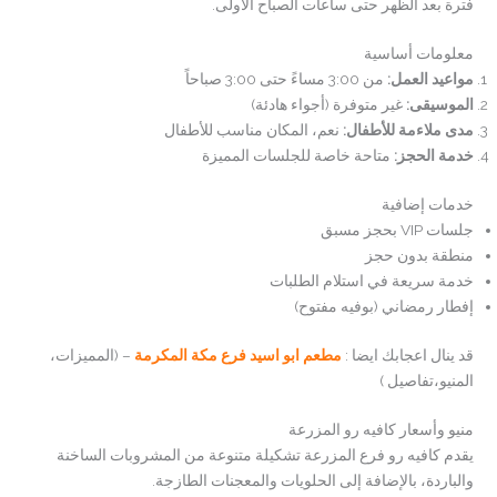
فترة بعد الظهر حتى ساعات الصباح الأولى.
معلومات أساسية
مواعيد العمل:
من 3:00 مساءً حتى 3:00 صباحاً
الموسيقى:
غير متوفرة (أجواء هادئة)
مدى ملاءمة للأطفال:
نعم، المكان مناسب للأطفال
خدمة الحجز:
متاحة خاصة للجلسات المميزة
خدمات إضافية
جلسات VIP بحجز مسبق
منطقة بدون حجز
خدمة سريعة في استلام الطلبات
إفطار رمضاني (بوفيه مفتوح)
قد ينال اعجابك ايضا :
مطعم ابو اسيد فرع مكة المكرمة
– (المميزات،
المنيو،تفاصيل )
منيو وأسعار كافيه رو المزرعة
يقدم كافيه رو فرع المزرعة تشكيلة متنوعة من المشروبات الساخنة
والباردة، بالإضافة إلى الحلويات والمعجنات الطازجة.