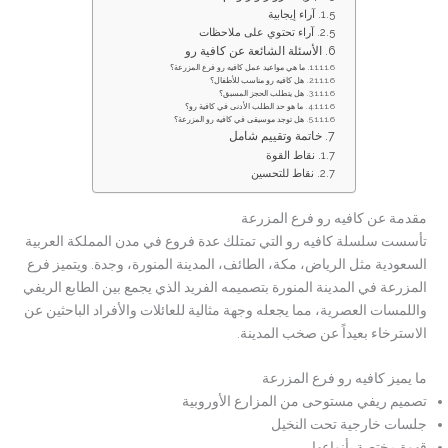
آراء إيجابية
آراء تحتوي على ملاحظات
الأسئلة الشائعة عن كافية رو
ما هي مواعيد عمل كافيه رو فرع المزرعة؟
هل كافيه رو مناسب للأطفال؟
هل يتطلب الحجز المسبق؟
ما هو حد الطلب الأدنى في كافية رو؟
هل توجد موسيقى في كافيه رو المزرعة؟
خاتمة وتقييم شامل
نقاط القوة
نقاط للتحسين
مقدمة عن كافيه رو فرع المزرعة
تأسست سلسلة كافيه رو التي تمتلك عدة فروع في مدن المملكة العربية
السعودية مثل الرياض، مكة، الطائف، المدينة المنورة، وجدة. ويتميز فرع
المزرعة في المدينة المنورة بتصميمه الفريد الذي يجمع بين الطابع الريفي
واللمسات العصرية، مما يجعله وجهة مثالية للعائلات والأفراد الباحثين عن
الاسترخاء بعيداً عن صخب المدينة.
ما يميز كافيه رو فرع المزرعة
تصميم ريفي مستوحى من المزارع الأوروبية
جلسات خارجية تحت النخيل
قهوة مختصة بأنواعها