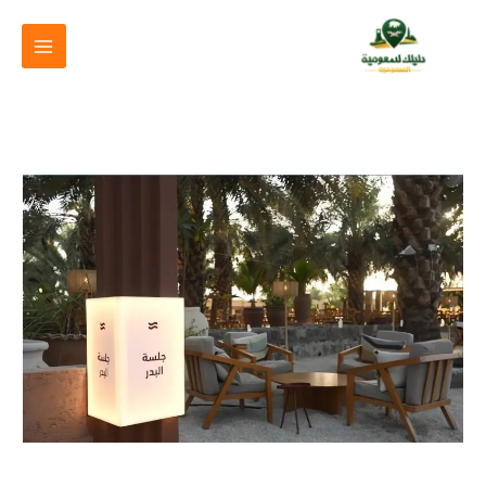
خطي
لى
لمحتوى