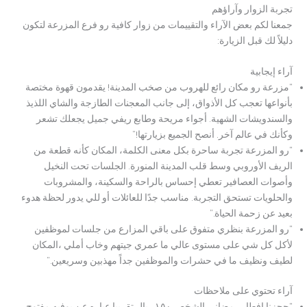
تجربة الزوار وآراؤهم
جمعنا لكم بعض الآراء والتقييمات من زوار كافية رو فرع المزرعة لتكون
دليلاً لك قبل الزيارة:
آراء إيجابية
“مزرعة رو مكان رائع للهروب من صخب المدينة! يقدمون قهوة مختصة
بأنواعها تعجب كل الأذواق، إلى جانب المعجنات الطازجة والشاي اللذيذ
والسندويشات الشهية. أجواء مريحة وطابع ريفي جميل يجعلك تشعر
وكأنك في عالم آخر. أنصح الجميع بزيارتها!”
“رو المزرعة تجربة ساحرة بكل معنى الكلمة، المكان كأنه قطعة من
الريف الأوروبي وسط قلب المدينة المنورة. الجلسات تحت النخيل
وأصوات العصافير تعطي إحساس بالراحة والسكينة، والمشروبات
والحلويات تستحق التجربة. مناسب جدًا للعائلات أو للي يدور لحظة هدوء
بعيد عن زحمة الحياة.”
“رو المزرعة بنظري متفوق على باقي المزارع من جلسات لموظفين
لأكل كل شي على مستوى عالي ما عمري جيتهم وخاب أملي ،المكان
لطيف ونظيف ما في حشرات والموظفين جداً مهذبين وسريعين.”
آراء تحتوي على ملاحظات
“حجزنا افطار رمضاني الشخص ١٥٠ ريال تقريبا عباره عن بوفيه مفتوح