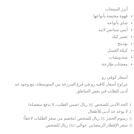
أبرز المنتجات
قهوة مختصة بأنواعها
شاي بأنواعه
آيس سبانش لاتيه
تشيز كيك
بودينج
كيكة العسل
سندويشات
معجنات طازجة
أسعار كوفي رو
تتراوح أسعار كافيه رو في فرع المزرعة بين المتوسطة، مع وجود حد
أدنى للطلب في بعض المناطق:
الحد الأدنى للشخص: 35 ريال (ضمن الطلب، لا تدفع منفصلة)
لا يوجد حد أدنى للأطفال
رسوم الحجز: 15 ريال للشخص (تنخصم من سعر الطلبات لاحقاً)
سعر الإفطار الرمضاني: حوالي 150 ريال للشخص