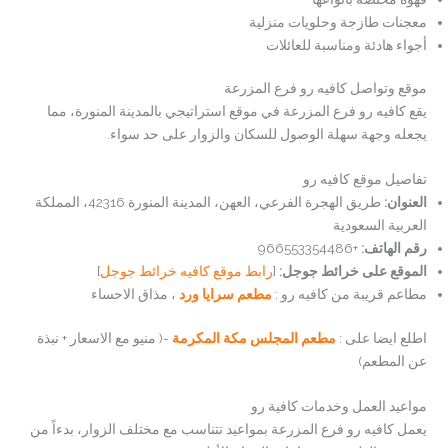
معجنات طازجة وحلويات منزلية
أجواء هادئة ومناسبة للعائلات
موقع وتواصل كافيه رو فرع المزرعة
يقع كافيه رو فرع المزرعة في موقع استراتيجي بالمدينة المنورة، مما
يجعله وجهة سهلة الوصول للسكان والزوار على حد سواء.
تفاصيل موقع كافيه رو
العنوان:
طريق الهجرة الفرعي، العهن، المدينة المنورة 42316، المملكة
العربية السعودية
رقم الهاتف:
+966553354486
الموقع على خرائط جوجل:
[
رابط موقع كافيه خرائط جوجل
]
مطاعم قريبة من كافيه رو :
مطعم سرايا ورد
، مذاق الاحساء
اطلع ايضا على :
مطعم المجلس مكة المكرمة
-( منيو مع الاسعار + نبذة
عن المطعم)
مواعيد العمل وخدمات كافية رو
يعمل كافيه رو فرع المزرعة بمواعيد تتناسب مع مختلف الزوار، بدءاً من