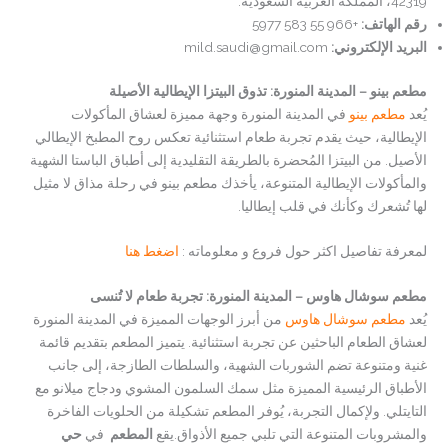
42319، المملكة العربية السعودية.
رقم الهاتف
:
+966 55 583 5977
البريد الإلكتروني:
mild.saudi@gmail.com
مطعم بينو – المدينة المنورة: تذوق البيتزا الإيطالية الأصيلة
يُعد
مطعم بينو
في المدينة المنورة وجهة مميزة لعشاق المأكولات
الإيطالية، حيث يقدم تجربة طعام استثنائية تعكس روح المطبخ الإيطالي
الأصيل. من البيتزا المُحضرة بالطريقة التقليدية إلى أطباق الباستا الشهية
والمأكولات الإيطالية المتنوعة، يأخذك مطعم بينو في رحلة مذاق لا مثيل
لها تُشعرك وكأنك في قلب إيطاليا.
لمعرفة تفاصيل اكثر حول فروع و معلوماته :
اضغط هنا
مطعم سوشال هاوس – المدينة المنورة: تجربة طعام لا تُنسى
يُعد
مطعم سوشال هاوس
من أبرز الوجهات المميزة في المدينة المنورة
لعشاق الطعام الباحثين عن تجربة استثنائية. يتميز المطعم بتقديم قائمة
غنية ومتنوعة تضم الشوربات الشهية، والسلطات الطازجة، إلى جانب
الأطباق الرئيسية المميزة مثل سمك السلمون المشوي ودجاج ميلانو مع
التايتلي. ولإكمال التجربة، يُوفر المطعم تشكيلة من الحلويات الفاخرة
والمشروبات المتنوعة التي تلبي جميع الأذواق.يقع
المطعم
في
حي