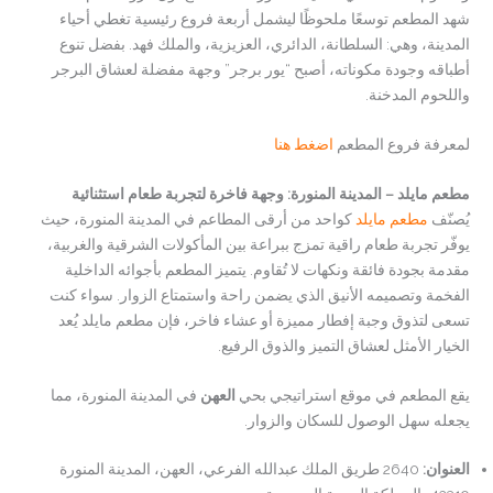
شهد المطعم توسعًا ملحوظًا ليشمل أربعة فروع رئيسية تغطي أحياء
المدينة، وهي: السلطانة، الدائري، العزيزية، والملك فهد. بفضل تنوع
أطباقه وجودة مكوناته، أصبح “يور برجر” وجهة مفضلة لعشاق البرجر
واللحوم المدخنة.
لمعرفة فروع المطعم
اضغط هنا
مطعم مايلد – المدينة المنورة: وجهة فاخرة لتجربة طعام استثنائية
يُصنّف
مطعم مايلد
كواحد من أرقى المطاعم في المدينة المنورة، حيث
يوفّر تجربة طعام راقية تمزج ببراعة بين المأكولات الشرقية والغربية،
مقدمة بجودة فائقة ونكهات لا تُقاوم. يتميز المطعم بأجوائه الداخلية
الفخمة وتصميمه الأنيق الذي يضمن راحة واستمتاع الزوار. سواء كنت
تسعى لتذوق وجبة إفطار مميزة أو عشاء فاخر، فإن مطعم مايلد يُعد
الخيار الأمثل لعشاق التميز والذوق الرفيع.
يقع المطعم في موقع استراتيجي بحي
العهن
في المدينة المنورة، مما
يجعله سهل الوصول للسكان والزوار.
العنوان
:
2640 طريق الملك عبدالله الفرعي، العهن، المدينة المنورة