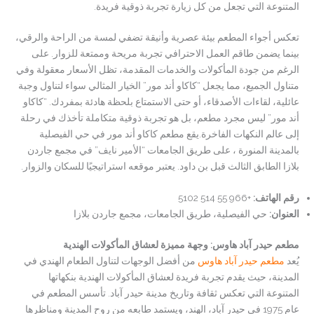
المتنوعة التي تجعل من كل زيارة تجربة ذوقية فريدة.
تعكس أجواء المطعم بيئة عصرية وأنيقة تضفي لمسة من الراحة والرقي،
بينما يضمن طاقم العمل الاحترافي تجربة مريحة وممتعة للزوار. على
الرغم من جودة المأكولات والخدمات المقدمة، تظل الأسعار معقولة وفي
متناول الجميع، مما يجعل “كاكاو أند مور” الخيار المثالي سواء لتناول وجبة
عائلية، لقاءات الأصدقاء، أو حتى الاستمتاع بلحظة هادئة بمفردك. “كاكاو
أند مور” ليس مجرد مطعم، بل هو تجربة ذوقية متكاملة تأخذك في رحلة
إلى عالم النكهات الفاخرة.يقع مطعم كاكاو أند مور في حي الفيصلية
بالمدينة المنورة ، على طريق الجامعات “الأمير نايف” في مجمع جاردن
بلازا الطابق الثالث قبل بن داود. يعتبر موقعه استراتيجيًا للسكان والزوار.
رقم الهاتف
:
+966 55 514 5102
العنوان
:
حي الفيصلية، طريق الجامعات، مجمع جاردن بلازا
مطعم حيدر آباد هاوس: وجهة مميزة لعشاق المأكولات الهندية
يُعد
مطعم حيدر آباد هاوس
من أفضل الوجهات لتناول الطعام الهندي في
المدينة، حيث يقدم تجربة فريدة لعشاق المأكولات الهندية بنكهاتها
المتنوعة التي تعكس ثقافة وتاريخ مدينة حيدر آباد. تأسس المطعم في
عام 1975 في حيدر آباد، الهند، ويستمد طابعه من روح المدينة ومناظرها