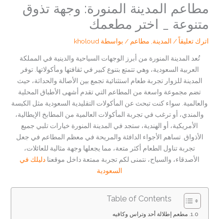
مطاعم المدينة المنورة: وجهة تذوق
متنوعة _ اختر مطعمك
اترك تعليقاً
/
المدينة
,
مطاعم
/ بواسطة
kholoud
تُعد المدينة المنورة من أبرز الوجهات السياحية والدينية في المملكة
العربية السعودية، وهي تتمتع بتنوع كبير في ثقافتها ومأكولاتها. توفر
المدينة للزوار تجربة طعام استثنائية تجمع بين الأصالة والحداثة، حيث
تضم مجموعة واسعة من المطاعم التي تقدم أشهى الأطباق المحلية
والعالمية. سواء كنت تبحث عن المأكولات التقليدية السعودية مثل الكبسة
والمندي، أو ترغب في تجربة المأكولات العالمية من المطابخ الإيطالية،
الأمريكية، أو الهندية، ستجد في المدينة المنورة خيارات تلبي جميع
الأذواق. تساهم الأجواء الدافئة والمريحة في معظم المطاعم في جعل
تجربة تناول الطعام أكثر متعة، مما يجعلها وجهة مثالية للعائلات،
الأصدقاء، والسياح، نتمنى لكم تجربة ممتعة داخل موقعنا
دليلك في
السعودية
Table of Contents
مطعم إطلالة أحد وتراس وكافيه