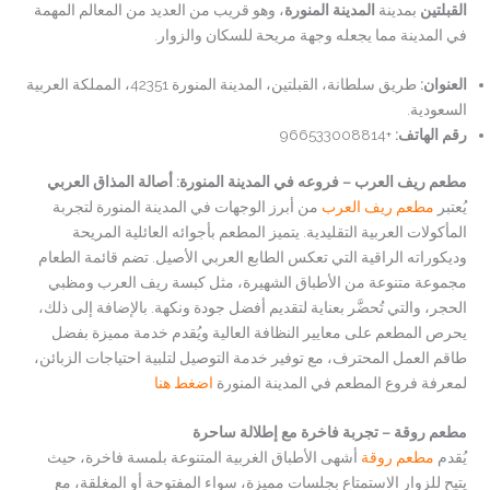
القبلتين
بمدينة
المدينة المنورة
، وهو قريب من العديد من المعالم المهمة
في المدينة مما يجعله وجهة مريحة للسكان والزوار.
العنوان
:
طريق سلطانة، القبلتين، المدينة المنورة 42351، المملكة العربية
السعودية.
رقم الهاتف
:
+966533008814
مطعم ريف العرب – فروعه في المدينة المنورة: أصالة المذاق العربي
يُعتبر
مطعم ريف العرب
من أبرز الوجهات في المدينة المنورة لتجربة
المأكولات العربية التقليدية. يتميز المطعم بأجوائه العائلية المريحة
وديكوراته الراقية التي تعكس الطابع العربي الأصيل. تضم قائمة الطعام
مجموعة متنوعة من الأطباق الشهيرة، مثل كبسة ريف العرب ومظبي
الحجر، والتي تُحضَّر بعناية لتقديم أفضل جودة ونكهة. بالإضافة إلى ذلك،
يحرص المطعم على معايير النظافة العالية ويُقدم خدمة مميزة بفضل
طاقم العمل المحترف، مع توفير خدمة التوصيل لتلبية احتياجات الزبائن،
لمعرفة فروع المطعم في المدينة المنورة
اضغط هنا
مطعم روقة – تجربة فاخرة مع إطلالة ساحرة
يُقدم
مطعم روقة
أشهى الأطباق الغربية المتنوعة بلمسة فاخرة، حيث
يتيح للزوار الاستمتاع بجلسات مميزة، سواء المفتوحة أو المغلقة، مع