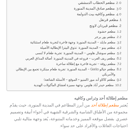
مطعم الحطاب الدمشقي
مطعم صادق المدينة المنورة
مطعم وكافيه بيت الدولمة
مطعم قرنفل
مطعم ڤيردان لاونج
مطعم حشوة
مطعم يور برجر
مطعم مايلد – المدينة المنورة: وجهة فاخرة لتجربة طعام استثنائية
مطعم بينو – المدينة المنورة: تذوق البيتزا الإيطالية الأصيلة
مطعم سوشال هاوس – المدينة المنورة: تجربة طعام لا تُنسى
مطعم ريف العرب – فروعه في المدينة المنورة: أصالة المذاق العربي
مطعم روقة – تجربة فاخرة مع إطلالة ساحرة
مطعم جيالو Giallo – المدينة المنورة: تجربة طعام مبتكرة تجمع بين الإيطالي
والأمريكي
مطعم كاكاو أند مور (المنيو + الموقع – الأسئلة الشائعة)
مطعم حيدر آباد هاوس: وجهة مميزة لعشاق المأكولات الهندية
مطعم إطلالة أحد وتراس وكافيه
يُعتبر
مطعم إطلالة أحد
من أبرز المطاعم في المدينة المنورة، حيث يقدّم
مجموعة من الأطباق الشامية والشرقية الشهية في أجواء أنيقة وتصميم
عصري. بفضل موقعه المميز وخدماته المتنوعة، يُعد وجهة مثالية تلبي
احتياجات العائلات والأفراد على حد سواء.