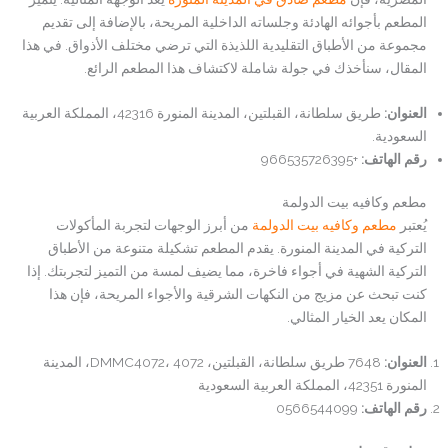
المطعم بأجوائه الهادئة وجلساته الداخلية المريحة، بالإضافة إلى تقديم
مجموعة من الأطباق التقليدية اللذيذة التي ترضي مختلف الأذواق. في هذا
المقال، سنأخذك في جولة شاملة لاكتشاف هذا المطعم الرائع.
العنوان
:
طريق سلطانة، القبلتين، المدينة المنورة 42316، المملكة العربية
السعودية.
رقم الهاتف
:
+966535726395
مطعم وكافيه بيت الدولمة
يُعتبر
مطعم وكافيه بيت الدولمة
من أبرز الوجهات لتجربة المأكولات
التركية في المدينة المنورة. يقدم المطعم تشكيلة متنوعة من الأطباق
التركية الشهية في أجواء فاخرة، مما يضيف لمسة من التميز لتجربتك. إذا
كنت تبحث عن مزيج من النكهات الشرقية والأجواء المريحة، فإن هذا
المكان يعد الخيار المثالي.
العنوان
:
7648 طريق سلطانة، القبلتين، DMMC4072، 4072، المدينة
المنورة 42351، المملكة العربية السعودية
رقم الهاتف
:
0566544099