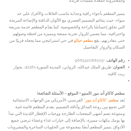
والمعكرونة المعدّة بلمسات فريدة.
يتميز المطعم بأجواء راقية وجذابة تناسب العائلات والأفراد على حد
سواء، حيث يتناغم التصميم العصري مع الألوان الدافئة والإضاءة المريحة
التي تخلق إحساسًا بالراحة والخصوصية. كما يقدّم المطعم خدمة سريعة
واحترافية، مما يضمن للزوار تجربة ممتعة ومميزة من لحظة وصولهم
حتى مغادرتهم، يقع
مطعم جيالو
في حي استراتيجي مما يجعله قريبًا من
السكان والزوار. التفاصيل
رقم الهاتف
:
+966542088105
العنوان
:
طريق الملك عبدالله، الروابي، المدينة المنورة 42381، بجوار
ريت كافيه.
مطعم كاكاو أند مور (المنيو + الموقع – الأسئلة الشائعة)
يُعد م
طعم “كاكاو أند مور
” الفرنسي-الأمريكي من الوجهات الاستثنائية
التي تجمع بين روعة المذاق وأناقة التصميم. يقدم المطعم قائمة غنية
ومتنوعة تضم أشهى المعجنات الطازجة ووجبات الإفطار اللذيذة التي تبدأ
بها يومك بنكهات مميزة، بالإضافة إلى خيارات غداء وعشاء ترضي جميع
الأذواق. يتميز المطعم أيضًا بمجموعة من الحلويات الساحرة والمشروبات