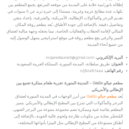
إطلالة بانورامية خلابة على المدينة من موقعه المرتفع. يجمع المطعم بين
نكهات عدة مطابخ عربية وغربية، مستندًا إلى خبرة تزيد عن 6 سنوات في
تقديم البرجر والمأكولات الإيطالية، الأمريكية، والشرقية، بإعداد متقن
وتفاصيل دقيقة. بالإضافة إلى جودة الأطباق، يُعد مطعم روقة المكان
المثالي لإقامة الحفلات والفعاليات الخاصة، مما يجعله وجهة مثالية لعشاق
التميز والرقي.يقع مطعم روقة في موقع استراتيجي يسهل الوصول إليه
من جميع أنحاء المدينة:
البريد الإلكتروني:
roqarestaurant@gmail.com
العنوان
:
طريق سلطانة، المدينة المنورة، المملكة العربية السعودية
رقم الهاتف
:
0582487444
مطعم جيالو Giallo – المدينة المنورة: تجربة طعام مبتكرة تجمع بين
الإيطالي والأمريكي
يُعد
مطعم جيالو Giallo
من أبرز الوجهات في المدينة المنورة لعشاق
البرجر والمأكولات التي تمزج بين المطبخ الإيطالي والأمريكي. يتميز
المطعم بقائمة غنية ومبتكرة تضم مجموعة متنوعة من البرجر الشهي،
المُحضّر بعناية من مكونات طازجة ولحوم عالية الجودة، بالإضافة إلى
أطباق مستوحاة من المطبخ الإيطالي مثل البيتزا بأنواعها المختلفة،