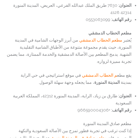
العنوان
:
7630 طريق الملك عبدالله الفرعي، العريض، المدينة المنورة
42314 4128
رقم الهاتف
:
0553063099
مطعم الحطاب الدمشقي
يُعتبر
مطعم الحطاب الدمشقي
من أبرز الوجهات الشامية في المدينة
المنورة، حيث يقدم مجموعة متنوعة من الأطباق الشامية التقليدية
الشهية. يدمج المطعم بين الأصالة الدمشقية والخدمة الممتازة، مما يضمن
تجربة مميزة لزواره.
يقع مطع
م الحطاب الدمشقي
في موقع استراتيجي في حي الراية
بمدينة
المدينة المنورة
، مما يجعله وجهة سهلة الوصول.
العنوان
:
طارق بن زياد، الراية، المدينة المنورة 42312، المملكة العربية
السعودية
رقم الهاتف
:
+966590004306
مطعم صادق المدينة المنورة
إذا كنت ترغب في تجربة فطور تمزج بين الأصالة السعودية والنكهة
المصرية، فإن
مطعم صادق في المدينة المنورة
يعد الوجهة المثالية. يتميز