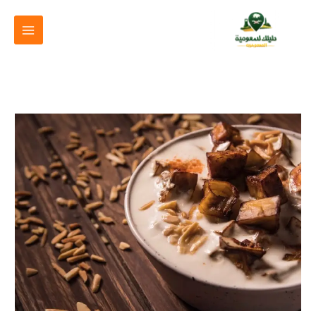
خطي
لى
لمحتوى