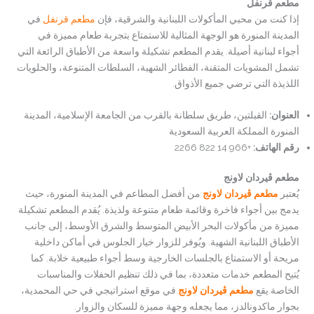
مطعم قرنفل
إذا كنت من محبي المأكولات اللبنانية والشرقية، فإن
مطعم قرنفل
في
المدينة المنورة هو الوجهة المثالية للاستمتاع بتجربة طعام مميزة في
أجواء لبنانية أصيلة. يقدم المطعم تشكيلة واسعة من الأطباق الرائعة التي
تشمل المشويات المتقنة، الفطائر الشهية، السلطات المتنوعة، والحلويات
اللذيذة التي ترضي جميع الأذواق.
العنوان
:
القبلتين، طريق سلطانة بالقرب من الجامعة الإسلامية، المدينة
المنورة المملكة العربية السعودية
رقم الهاتف
:
+966 14 822 2266
مطعم ڤيردان لاونج
يُعتبر
مطعم ڤيردان لاونج
من أفضل المطاعم في المدينة المنورة، حيث
يدمج بين أجواء فاخرة وقائمة طعام متنوعة ولذيذة. يُقدم المطعم تشكيلة
مميزة من مأكولات البحر الأبيض المتوسط والشرق الأوسط، إلى جانب
الأطباق اللبنانية الشهية. ويُوفر للزوار خيار الجلوس في أماكن داخلية
مريحة أو الاستمتاع بالجلسات الخارجية وسط أجواء طبيعية خلابة. كما
يُتيح المطعم خدمات متعددة، بما في ذلك تنظيم الحفلات والمناسبات
الخاصة.يقع
مطعم ڤيردان لاونج
في موقع استراتيجي في حي المحمدية،
بجوار ماكدونالدز، مما يجعله وجهة مميزة للسكان والزوار.