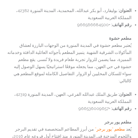
العنوان
:
بوليفارد، أبو بكر عبدالله، المحمدية، المدينة المنورة 42382،
المملكة العربية السعودية
رقم الهاتف
:
+966566684500
مطعم حشوة
يُعتبر مطعم حشوة في المدينة المنورة من الوجهات البارزة لعشاق
المأكولات الشرقية الشهية. يتميز المطعم بأجوائه العائلية الدافئة وخدماته
المميزة، مما يضمن للزوار تجربة طعام فريدة ولا تُنسى. يقع مطعم
حشوة في حي العهن، مما يجعله موقعًا استراتيجيًا يسهل الوصول إليه
سواء للسكان المحليين أو الزوار. التفاصيل الكاملة لموقع المطعم هي
كالتالي:
العنوان
:
طريق الملك عبدالله الفرعي، العهن، المدينة المنورة 42319،
المملكة العربية السعودية
رقم الهاتف
:
+966536009657
مطعم يور برجر
يُعد
مطعم “يور برجر”
من أبرز المطاعم المتخصصة في تقديم البرجر
واللحوم المدخنة في المدينة المنورة. منذ افتتاح أول فروعه عام 2016،