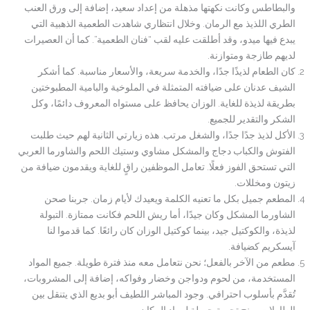
والبطاطس وكانت نكهتها مذهلة من إعداد سعيد، إضافة إلى ورق العنب
الطري اللذيذ مع الرمان. وخلال انتظاري شاهدت الطعمية الذهبية التي
يبدع فيها ميدو، وقد أطلقت عليه لقب “فنان الطعمية”. كما أن العصيرات
لديهم طازجة ومتوازنة.
كان الطعام لذيذًا جدًا، والخدمة سريعة، والأسعار مناسبة. كما أشكر
الشيف عدنان على ضيافته المتمثلة في الملوخية والبامية المطبوختين
بطريقة لذيذة للغاية. الوزان يحافظ على مستواه المعروف دائمًا، وكل
الشكر والتقدير للجميع.
الأكل لذيذ جدًا جدًا، والشغل مرتب. هذه زيارتي الثانية لهم حيث طلبت
الفتوش والكباب دجاج والمشكل مشاوي وستيك اللحم والشاورما العربي
التي تستحق الفوز فعلًا. تعامل الموظفين راقٍ للغاية ويقدمون ضيافة من
زيتون ومخللات.
المطعم جميل بكل ما تعنيه الكلمة ويعيدك لأيام زمان. جربنا صحن
الشاورما المشكل وكان جيدًا، أما ريش اللحم فكانت ممتازة. التبولة
لذيذة، والكوكتيل جيد، بينما كوكتيل الوزان كان رائعًا. كما قدموا لنا
آيسكريم كضيافة.
مطعم من الآخر بالفعل؛ نحن نتعامل معه منذ فترة طويلة. جميع المواد
المستخدمة، من لحوم ودواجن وخضار وفواكه، إضافة إلى المشروبات،
تُقدَّم بأسلوب احترافي. وجود المباشر اللطيف أبو بديع الذي يتنقل بين
الطاولات يمنح تجربة جميلة لرواد المكان.