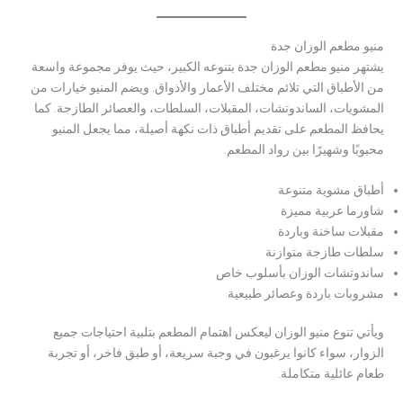
منيو مطعم الوزان جدة
يشتهر منيو مطعم الوزان جدة بتنوعه الكبير، حيث يوفر مجموعة واسعة
من الأطباق التي تلائم مختلف الأعمار والأذواق. ويضم المنيو خيارات من
المشويات، الساندوتشات، المقبلات، السلطات، والعصائر الطازجة. كما
يحافظ المطعم على تقديم أطباق ذات نكهة أصيلة، مما يجعل المنيو
محبوبًا وشهيرًا بين رواد المطعم.
أطباق مشوية متنوعة
شاورما عربية مميزة
مقبلات ساخنة وباردة
سلطات طازجة متوازنة
ساندوتشات الوزان بأسلوب خاص
مشروبات باردة وعصائر طبيعية
ويأتي تنوع منيو الوزان ليعكس اهتمام المطعم بتلبية احتياجات جميع
الزوار، سواء كانوا يرغبون في وجبة سريعة، أو طبق فاخر، أو تجربة
طعام عائلية متكاملة.