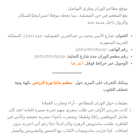
موقع مطاعم الوزان وطرق التواصل
يقع المطعم في حي الفيصلية، مما يجعله موقعًا استراتيجيًا للسكان
والزوار داخل مدينة جدة.
العنوان:
شارع الأمير محمد بن عبدالعزيز، الفيصلية، جدة 23441، المملكة
العربية السعودية
رقم الهاتف:
+966126608909
رقم مطعم الوزان جدة شارع التحلية:
+966126608909
الوصول عبر خرائط قوقل:
انقر هنا
يمكنك التعرف على المزيد حول :
مطعم ماما نورة الرياض
: نكهة بيتية
تخطف القلوب
تعليقات حول الوزان للمطاعم – آراء وتجارب العملاء
كانت تجربتي الأولى في طلب سفري منهم تجربة مميزة للغاية؛ فقد كان
تعامل الموظفين راقيًا ولطيفًا، وشعرت بأجواء مصرية حقيقية وكأنني في
القاهرة. طلبت ساندويش الزهرة وكان لذيذًا جدًا رغم أني اخترته بدون
إضافات. كما جرّبت ساندويشات الكباب مع الحمص والبقدونس والبصل