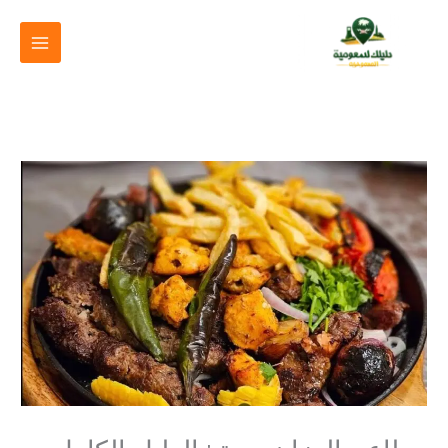
خطي
لى
لمحتوى