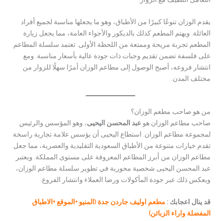
يقدم الوزان تنوعًا كبيرًا من الأطباق، وهو ما يجعلها مناسبة لجميع أفراد
العائلة. ويهتم المطعم كذلك بالديكور والأجواء العامة، مما يجعل زيارة
المطعم تجربة مريحة وممتعة من اللحظة الأولى. تعتمد سلسلة المطاعم
على فلسفة تضمن تقديم وجبات ذات جودة عالية بأسعار مناسبة. ومع
انتشار فروعه، أصبح الوصول إلى مطاعم الوزان أمرًا سهلًا للزوار من
مختلف المدن.
من هو صاحب مطعم الوزان؟
صاحب مطاعم الوزان هو
عبد المحسن اليحيى
، وهو المؤسس والرئيس
لمجموعة مطاعم الوزان. استطاع اليحيى أن يؤسس علامة تجارية راسخة
تقدم خيارات متنوعة من الأطباق السعودية التقليدية والعصرية، مما جعل
مطاعم الوزان من أبرز المطاعم المعروفة على مستوى المملكة. ويعتبر
عبد المحسن اليحيى شخصية محورية في تطوير سلسلة مطاعم الوزان،
ويعكس ذلك عبر جودة المأكولات ورضا العملاء وانتشار الفروع.
قد ينال اعجابك :
مطعم اوليف جاردن جدة (المنيو +الموقع +الاطباق
المفضلة واراء الزبائن)