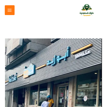
خطي
لى
لمحتوى