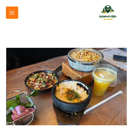
خطي
لى
لمحتوى