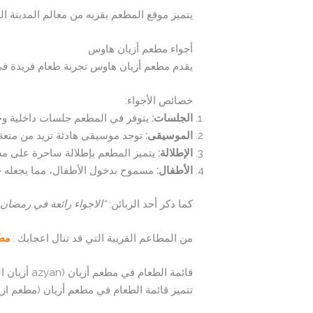
يتميز موقع المطعم بقربه من معالم المدينة المه
أجواء مطعم أزيان هاوس
يقدم مطعم أزيان هاوس تجربة طعام فريدة في 
خصائص الأجواء:
الجلسات:
يتوفر في المطعم جلسات داخلية وخ
الموسيقى:
توجد موسيقى هادئة تزيد من متعة 
الإطلالة:
يتميز المطعم بإطلالة ساحرة على مس
الأطفال:
مسموح بدخول الأطفال، مما يجعله خيارً
كما ذكر أحد الزبائن:
“الاجواء رائعة في رمضان
من المطاعم القريبة التي قد تنال اعجابك :
م
طع
قائمة الطعام في مطعم أزيان (azyan أزيان القائمة)
تتميز قائمة الطعام في مطعم أزيان (مطعم ازيا