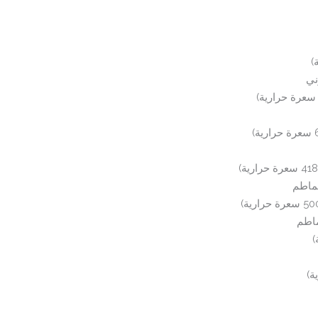
ني
طماطم
ماطم