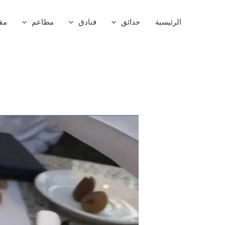
خطي
لى
الرئيسية
حدائق
فنادق
مطاعم
مق
لمحتوى