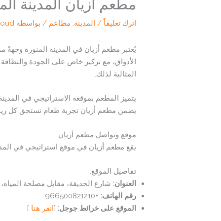
مطعم أزيان المدينة المن
اترك تعليقاً
/
المدينة
,
مطاعم
/ بواسطة
loud
يُعتبر مطعم أزيان في المدينة المنورة وجهةً 
الأذواق، مع تركيز خاص على الجودة والنظافة 
المثالية لذلك.
يتميز المطعم بموقعه الاستراتيجي في المدينة ا
يضمن مطعم أزيان تجربة طعام تستحق كل ريال 
موقع وتواصل مطعم أزيان
يقع مطعم أزيان في موقع استراتيجي في المدين
تفاصيل الموقع:
العنوان:
شارع الحديقة، مقابل مصلحة المياه، المدينة المنورة 42383، 
رقم الهاتف:
+966500821210
الموقع على خرائط جوجل:
[
انقر هنا
]