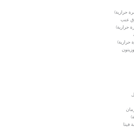
وزيتون
ل
مان
 فيتا