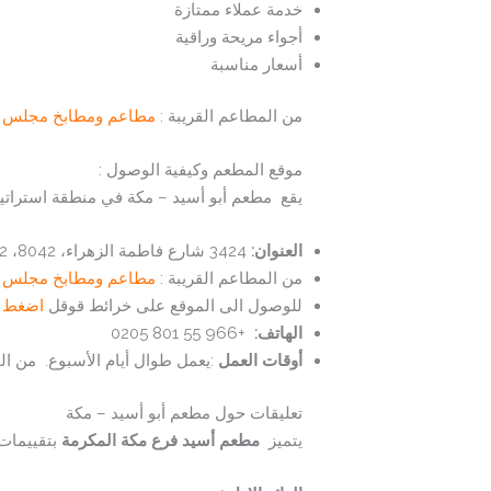
خدمة عملاء ممتازة
أجواء مريحة وراقية
أسعار مناسبة
من المطاعم القريبة :
مطاعم ومطابخ مجلس ال
موقع المطعم وكيفية الوصول :
يقع
مطعم أبو أسيد – مكة في منطقة استراتيجي
العنوان:
3424 شارع فاطمة الزهراء، 8042، MENA8042، مكة 24245، المملكة العربية السعودية
من المطاعم القريبة :
مطاعم ومطابخ مجلس ال
للوصول الى الموقع على خرائط قوقل
اضغط ه
الهاتف:
+966 55 801 0205
أوقات العمل
:يعمل طوال أيام الأسبوع. من الفجر الى
تعليقات حول مطعم أبو أسيد – مكة
يتميز
مطعم أسيد
فرع مكة المكرمة
بتقييمات 