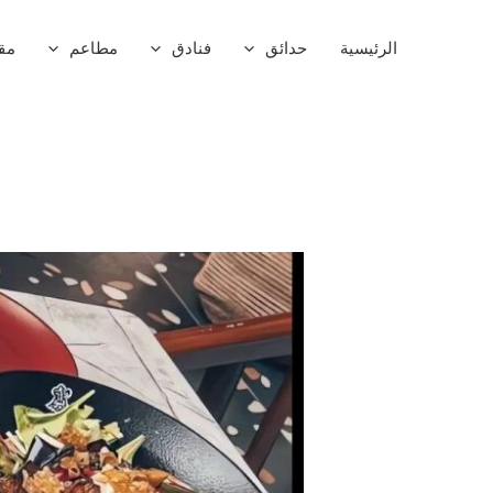
خطي
لى
الرئيسية
حدائق
فنادق
مطاعم
مق
لمحتوى