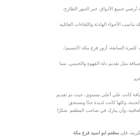
تُرضي جميع الأذواق. خبز التنور الطازج،
ناسب الأجواء الهادئة واللقاءات العائلية.
 للمرة السابعة، أزور فرع مكة (النسيم)،
افة مثل تقديم دلة القهوة والحنيني، مما
حة.
ضيافة كانت على أعلى مستوى، حيث تم تقديم
جبنة، وكلها كانت لذيذة جدًا وتستحق
لعافية، وأن يبارك في صاحب المطعم. شكرًا
كرمة، فإن
مطعم ابو اسيد فرع مكة