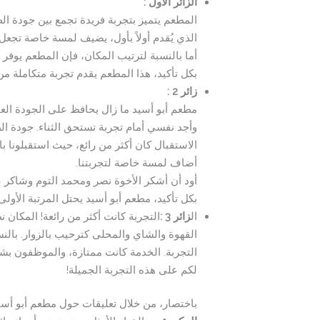
الزائر الاول :
المطعم يتميز بتجربة فريدة تجمع بين جودة الط
الذي يُقدم أولاً بأول، يضيف لمسة خاصة تجعل ال
أما بالنسبة لترتيب المكان، فإن المطعم يوفر ق
بكل تأكيد، هذا المطعم يقدم تجربة متكاملة من
زائر 2 :
مطعم أبو أسيد ما زال يحافظ على الجودة العال
وأجد نفسي أمام تجربة تستحق الثناء. جودة الط
الاستقبال كان أكثر من رائع، حيث استقبلونا 
أضاف لمسة خاصة لتجربتنا.
أود أن أشكر الأخوة نصر ومحمد التوم وشاكر عل
بكل تأكيد، مطعم أبو أسيد يحتل المرتبة الأو
ال
زائر 3 :
التجربة كانت أكثر من رائعة! المكا
القهوة والشاي والمحلى كترحيب بالزوار. بالن
التجربة. الخدمة كانت ممتازة، والموظفون بشو
لكم على هذه التجربة الجميلة!
باختصار، من خلال تعليقات حول مطعم أبو أس