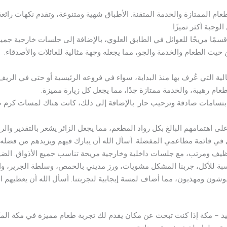
عام الممتازة والخدمة المتقنة. الأطباق شهية ومتنوعة، وتقدم نكهات رائعة 
وجبة أكثر تميزًا.
سمًا مريحًا للعوائل في الطابق العلوي، بالإضافة إلى جلسات خارجية جميلة ت
 حيث الطعام والخدمة والجو، مما يجعله وجهة مثالية للعائلات والأصدقاء.
ية التي عُرف بها منذ البداية، سواء في فروعه الرئيسية أو حتى في الريف.
عام رهيبة، والخدمة ممتازة جدًا، مما يجعل كل زيارة مميزة.
بابتسامات صادقة وترحيب حار. بالإضافة إلى ذلك، كانت هناك لمسات كرم ضي
ى اهتمامهم البالغ بكل رواد المطعم، مما يجعل الزائر يشعر بالتقدير والرا
لى في قائمة مطاعمي المفضلة. أسأل الله أن يبارك فيهم ويزيدهم من فضله.
ن نظيف ومرتب، مع جلسات داخلية وخارجية مريحة تناسب جميع الأذواق. ال
سبة للأكل، جربنا المشكل مشويات، ورز مديني بالحمص، وسلطة الجرير، وال
شون ومهذبون، مما أضاف لمسة إيجابية لتجربتنا. أسأل الله أن يعطيهم ا
يد – مكة إذا كنت تبحث عن مكان يقدم لك تجربة طعام مميزة في مكة الم